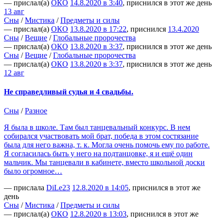
— прислал(а)
ОКО
14.8.2020 в 3:40
, приснился в этот же день
13 авг
Сны
/
Мистика
/
Предметы и силы
— прислал(а)
ОКО
13.8.2020 в 17:22
, приснился
13.4.2020
Сны
/
Вещие
/
Глобальные пророчества
— прислал(а)
ОКО
13.8.2020 в 3:37
, приснился в этот же день
Сны
/
Вещие
/
Глобальные пророчества
— прислал(а)
ОКО
13.8.2020 в 3:37
, приснился в этот же день
12 авг
Не справедливый судья и 4 свадьбы.
Сны
/
Разное
Я была в школе. Там был танцевальный конкурс. В нем
собирался участвовать мой брат, победа в этом состязание
была для него важна, т. к. Могла очень помочь ему по работе.
Я согласилась быть у него на подтанцовке, я и ещё один
мальчик. Мы танцевали в кабинете, вместо школьной доски
было огромное…
— прислала
DiLe23
12.8.2020 в 14:05
, приснился в этот же
день
Сны
/
Мистика
/
Предметы и силы
— прислал(а)
ОКО
12.8.2020 в 13:03
, приснился в этот же