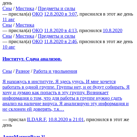
день
Сны
/
Мистика
/
Предметы и силы
— прислал(а)
ОКО
12.8.2020 в 3:07
, приснился в этот же день
11 авг
Сны
/
Мистика
— прислал(а)
ОКО
11.8.2020 в 4:13
, приснился
10.8.2020
Сны
/
Мистика
/
Предметы и силы
— прислал(а)
ОКО
11.8.2020 в 2:46
, приснился в этот же день
10 авг
Институт. Сдача анализов.
Сны
/
Разное
/
Работа и увольнения
Я нахожусь в институте. Я здесь учусь. И мне хочется
работать в одной группе. Группы нет, и ее будут собирать. Я
хочу и думаю как попасть в эту группу. Возникает
информация о том, что для работы в группе нужно сдать
анализ на наличие вируса. Я анализирую эту информация и
не склонен ей доверять, т.к…
— прислал
ILDAR.F.
10.8.2020 в 21:01
, приснился в этот же
день
АвтоМагистРаль?!