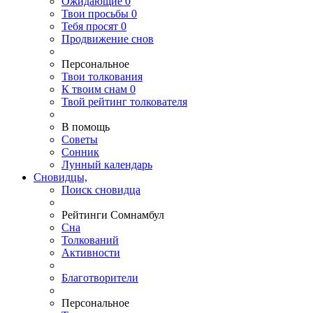
Ожидающие
0
Твои
просьбы
0
Тебя
просят
0
Продвижение снов
Персональное
Твои
толкования
К
твоим
снам
0
Твой
рейтинг толкователя
В помощь
Советы
Сонник
Лунный календарь
Сновидцы,
Поиск сновидца
Рейтинги Сомнамбул
Сна
Толкований
Активности
Благотворители
Персональное