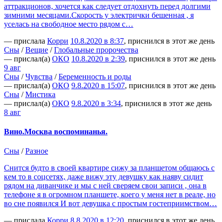
аттракционов, хочется как следует отдохнуть перед долгими
зимними месяцами.Скорость у электрички бешенная , я
уселась на свободное место рядом с…
— прислала
Корри
10.8.2020 в 8:37
, приснился в этот же день
Сны
/
Вещие
/
Глобальные пророчества
— прислал(а)
ОКО
10.8.2020 в 2:39
, приснился в этот же день
9 авг
Сны
/
Чувства
/
Беременность и роды
— прислал(а)
ОКО
9.8.2020 в 15:07
, приснился в этот же день
Сны
/
Мистика
— прислал(а)
ОКО
9.8.2020 в 3:34
, приснился в этот же день
8 авг
Вино.Москва воспоминанья.
Сны
/
Разное
Снится будто в своей квартире сижу за планшетом общаюсь с
кем то в соцсетях, даже вижу эту девушку как наяву сидит
рядом на диванчике и мы с ней сверяем свои записи , она в
телефоне я в огромном планшете, коего у меня нет в реале, но
во сне появился И вот девушка с простым гостеприимством…
— прислала
Корри
8.8.2020 в 12:20
, приснился в этот же день