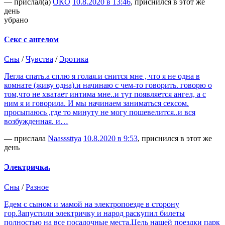
— прислал(а)
ОКО
10.8.2020 в 13:46
, приснился в этот же
день
убрано
Секс с ангелом
Сны
/
Чувства
/
Эротика
Легла спать.а сплю я голая.и снится мне , что я не одна в
комнате (живу одна).и начинаю с чем-то говорить. говорю о
том,что не хватает интима мне..и тут появляется ангел, а с
ним я и говорила. И мы начинаем заниматься сексом.
просыпаюсь ,где то минуту не могу пошевелится..и вся
возбужденная. и…
— прислала
Naasssttya
10.8.2020 в 9:53
, приснился в этот же
день
Электричка.
Сны
/
Разное
Едем с сыном и мамой на электропоезде в сторону
гор.Запустили электричку и народ раскупил билеты
полностью на все посадочные места.Цель нашей поездки парк