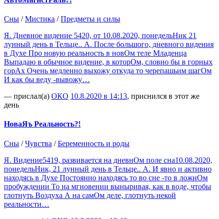
Сны
/
Мистика
/
Предметы и силы
Я. Дневное видение 5420, от 10.08.2020, понедельНик 21
лунный день в Тельце.. А. После большого, дневного видения
в Духе Про новую реальность в новОм теле Младенца
Выпадаю в обычное видение, в которОм, словно бы в горных
горАх Очень медленно выхожу откуда то черепашьим шагОм
И как бы веду -вывожу…
— прислал(а)
ОКО
10.8.2020 в 14:13
, приснился в этот же
день
НоваЯъ Реальность?!
Сны
/
Чувства
/
Беременность и роды
Я. Видение5419, развивается на дневнОм поле сна10.08.2020,
понедельНик, 21 лунный день в Тельце.. А. И явно и активно
находясь в Духе Постоянно находясь то во сне -то в ложнОм
пробуждении То на мгновении выныривая, как в воде, чтобы
глотнуть Воздуха А на самОм деле, глотнуть некой
реальности…