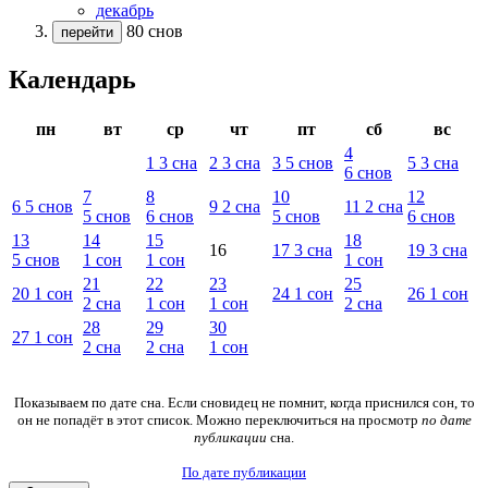
декабрь
80 снов
перейти
Календарь
пн
вт
ср
чт
пт
сб
вс
4
1
3
сна
2
3
сна
3
5
снов
5
3
сна
6
снов
7
8
10
12
6
5
снов
9
2
сна
11
2
сна
5
снов
6
снов
5
снов
6
снов
13
14
15
18
16
17
3
сна
19
3
сна
5
снов
1
сон
1
сон
1
сон
21
22
23
25
20
1
сон
24
1
сон
26
1
сон
2
сна
1
сон
1
сон
2
сна
28
29
30
27
1
сон
2
сна
2
сна
1
сон
Показываем по дате сна. Если сновидец не помнит, когда приснился сон, то
он не попадёт в этот список. Можно переключиться на просмотр
по дате
публикации
сна.
По дате публикации