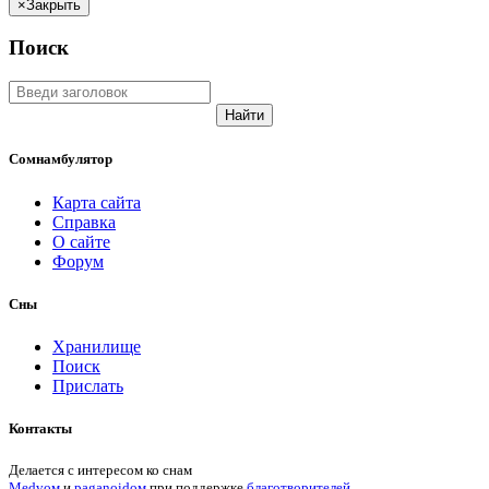
×
Закрыть
Поиск
Найти
Сомнамбулятор
Карта сайта
Справка
О сайте
Форум
Сны
Хранилище
Поиск
Прислать
Контакты
Делается с интересом ко снам
Medvом
и
paganoidом
при поддержке
благотворителей
.