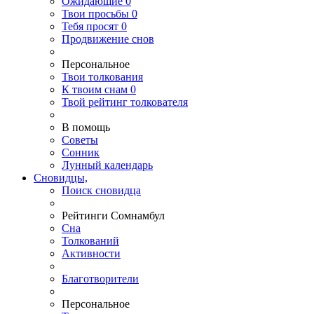
Ожидающие
0
Твои
просьбы
0
Тебя
просят
0
Продвижение снов
Персональное
Твои
толкования
К
твоим
снам
0
Твой
рейтинг толкователя
В помощь
Советы
Сонник
Лунный календарь
Сновидцы,
Поиск сновидца
Рейтинги Сомнамбул
Сна
Толкований
Активности
Благотворители
Персональное