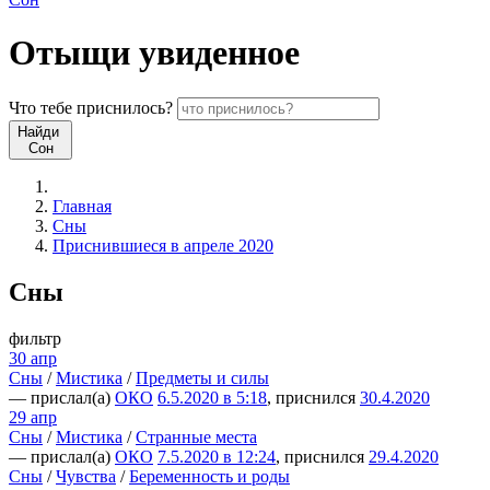
Отыщи
увиденное
Что
тебе
приснилось?
Найди
Сон
Главная
Сны
Приснившиеся в апреле 2020
Сны
фильтр
30 апр
Сны
/
Мистика
/
Предметы и силы
— прислал(а)
ОКО
6.5.2020 в 5:18
, приснился
30.4.2020
29 апр
Сны
/
Мистика
/
Странные места
— прислал(а)
ОКО
7.5.2020 в 12:24
, приснился
29.4.2020
Сны
/
Чувства
/
Беременность и роды