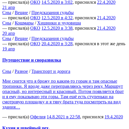
— прислал(а)
ОКО
14.5.2020 в 3:02
, приснился
22.4.2020
21 апр
Сны
/
Вещие
/
Предсказания судьбы
— прислал(а)
ОКО
12.5.2020 в 4:32
, приснился
21.4.2020
Сны
/
Кошмары
/
Хищники и чудовища
— прислал(а)
ОКО
12.5.2020 в 3:38
, приснился
21.4.2020
20 апр
Сны
/
Вещие
/
Предсказания судьбы
— прислал(а)
ОКО
20.4.2020 в 3:28
, приснился в этот же день
19 апр
Путешествие и сноразвилка
Сны
/
Разное
/
Транспорт и дорога
Мне снится что я брожу по каким-то горам и там опасные
тропинки. Я вроде даже переправляюсь через реку. Маршрут
опасный, но интересный и красивый. Потом появляется брат
и я ему показываю эти горы. Там ещё есть ступеньки на
смотровую площадку и я тяну брата туда посмотреть на вид
здания…
— прислал(а)
Офелия
14.8.2021 в 22:58
, приснился
19.4.2020
Кухня и швейный цех.