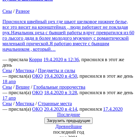
Сны
/
Разное
Приснился швейный цех где шьют шелковое нижнее белье,
все это висит на кронштейнах , люди работают не покладая
рук.Начальник цеха с бывшей работы вдруг превратился из 60
го лысого дяди в более молодого мужчину с романтической
миленькой прической.Я работаю вместе с бывшим
начальником , который…
— прислала
Корри
19.4.2020 в 12:36
, приснился в этот же
день
Сны
/
Мистика
/
Предметы и силы
— прислал(а)
ОКО
19.4.2020 в 4:50
, приснился в этот же день
18 апр
Сны
/
Вещие
/
Глобальные пророчества
— прислал(а)
ОКО
18.4.2020 в 3:28
, приснился в этот же день
17 апр
Сны
/
Мистика
/
Странные места
— прислал(а)
ОКО
20.4.2020 в 4:14
, приснился
17.4.2020
Последние
Загрузить
предыдущие
Древнейшие
последний
год