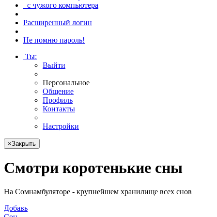
с чужого компьютера
Расширенный логин
Не помню пароль!
Ты
:
Выйти
Персональное
Общение
Профиль
Контакты
Настройки
×
Закрыть
Смотри
коротенькие сны
На Сомнамбуляторе - крупнейшем хранилище всех снов
Добавь
Сон