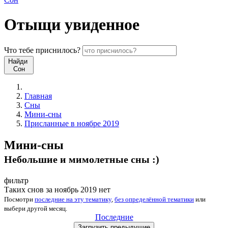
Отыщи
увиденное
Что
тебе
приснилось?
Найди
Сон
Главная
Сны
Мини-сны
Присланные в ноябре 2019
Мини-сны
Небольшие и мимолетные сны :)
фильтр
Таких снов за ноябрь 2019 нет
Посмотри
последние на эту тематику
,
без определённой тематики
или
выбери
другой месяц
.
Последние
Загрузить
предыдущие