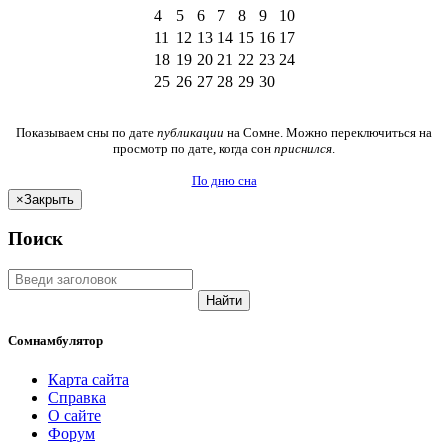
4
5
6
7
8
9
10
11
12
13
14
15
16
17
18
19
20
21
22
23
24
25
26
27
28
29
30
Показываем сны по дате
публикации
на Сомне. Можно переключиться на
просмотр по дате, когда сон
приснился
.
По дню сна
×
Закрыть
Поиск
Найти
Сомнамбулятор
Карта сайта
Справка
О сайте
Форум