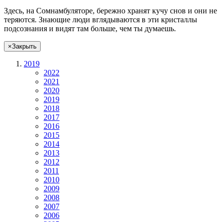
Здесь, на Сомнамбуляторе, бережно хранят
кучу снов
и они не
теряются. Знающие люди вглядываются в эти кристаллы
подсознания и видят там больше, чем
ты
думаешь
.
×
Закрыть
2019
2022
2021
2020
2019
2018
2017
2016
2015
2014
2013
2012
2011
2010
2009
2008
2007
2006