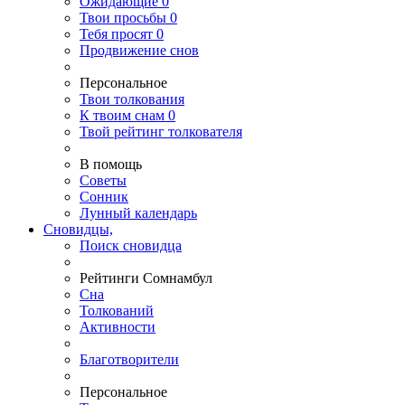
Ожидающие
0
Твои
просьбы
0
Тебя
просят
0
Продвижение снов
Персональное
Твои
толкования
К
твоим
снам
0
Твой
рейтинг толкователя
В помощь
Советы
Сонник
Лунный календарь
Сновидцы,
Поиск сновидца
Рейтинги Сомнамбул
Сна
Толкований
Активности
Благотворители
Персональное