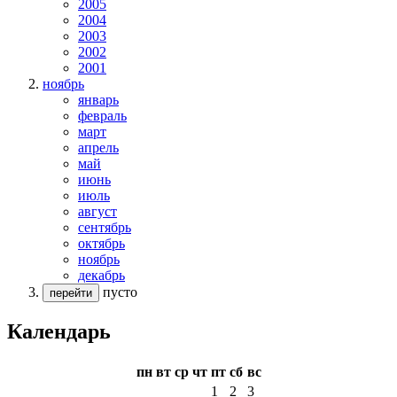
2005
2004
2003
2002
2001
ноябрь
январь
февраль
март
апрель
май
июнь
июль
август
сентябрь
октябрь
ноябрь
декабрь
пусто
перейти
Календарь
пн
вт
ср
чт
пт
сб
вс
1
2
3