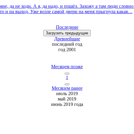
мне, да не ходи. А я, да надо, и пошёл. Захожу а там люди словн
 это и на выход, Уже возле самой двери на меня прыгнула какая…
Последние
Загрузить
предыдущие
Древнейшие
последний
год
год 2001
Месяцем позже
1
Месяцем ранее
июль 2019
май 2019
июнь 2019 года