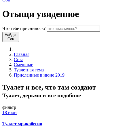
Отыщи
увиденное
Что
тебе
приснилось?
Найди
Сон
Главная
Сны
Смешные
Туалетная тема
Присланные в июне 2019
Туалет и все, что там создают
Туалет, дерьмо и все подобное
фильтр
18 июн
Туалет мракобесия