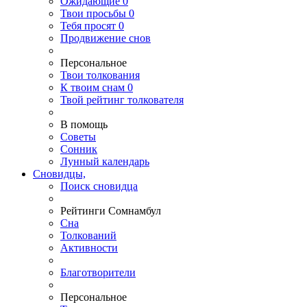
Ожидающие
0
Твои
просьбы
0
Тебя
просят
0
Продвижение снов
Персональное
Твои
толкования
К
твоим
снам
0
Твой
рейтинг толкователя
В помощь
Советы
Сонник
Лунный календарь
Сновидцы,
Поиск сновидца
Рейтинги Сомнамбул
Сна
Толкований
Активности
Благотворители
Персональное