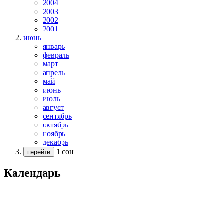
2004
2003
2002
2001
июнь
январь
февраль
март
апрель
май
июнь
июль
август
сентябрь
октябрь
ноябрь
декабрь
1 сон
перейти
Календарь