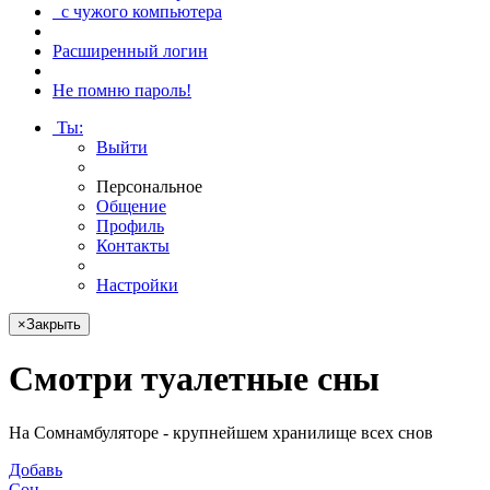
с чужого компьютера
Расширенный логин
Не помню пароль!
Ты
:
Выйти
Персональное
Общение
Профиль
Контакты
Настройки
×
Закрыть
Смотри
туалетные сны
На Сомнамбуляторе - крупнейшем хранилище всех снов
Добавь
Сон