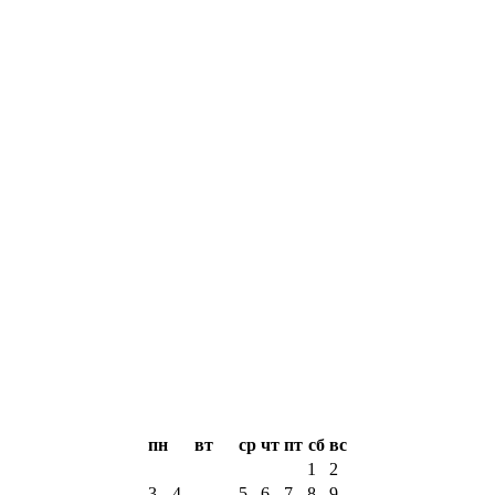
пн
вт
ср
чт
пт
сб
вс
1
2
3
4
5
6
7
8
9