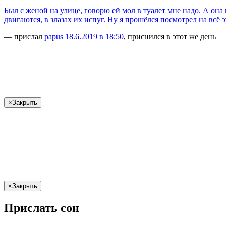
Был с женой на улице, говорю ей мол в туалет мне надо. А она 
двигаются, в злазах их испуг. Ну я прошёлся посмотрел на всё
— прислал
papus
18.6.2019 в 18:50
, приснился в этот же день
×
Закрыть
×
Закрыть
Прислать сон