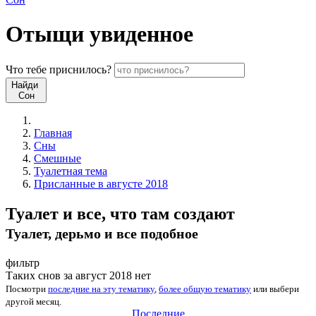
Отыщи
увиденное
Что
тебе
приснилось?
Найди
Сон
Главная
Сны
Смешные
Туалетная тема
Присланные в августе 2018
Туалет и все, что там создают
Туалет, дерьмо и все подобное
фильтр
Таких снов за август 2018 нет
Посмотри
последние на эту тематику
,
более общую тематику
или
выбери
другой месяц
.
Последние