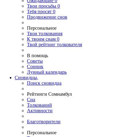
Ожидающие
0
Твои
просьбы
0
Тебя
просят
0
Продвижение снов
Персональное
Твои
толкования
К
твоим
снам
0
Твой
рейтинг толкователя
В помощь
Советы
Сонник
Лунный календарь
Сновидцы,
Поиск сновидца
Рейтинги Сомнамбул
Сна
Толкований
Активности
Благотворители
Персональное