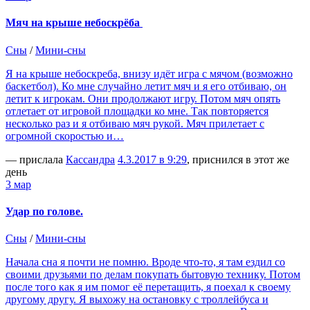
Мяч на крыше небоскрёба
Сны
/
Мини-сны
Я на крыше небоскреба, внизу идёт игра с мячом (возможно
баскетбол). Ко мне случайно летит мяч и я его отбиваю, он
летит к игрокам. Они продолжают игру. Потом мяч опять
отлетает от игровой площадки ко мне. Так повторяется
несколько раз и я отбиваю мяч рукой. Мяч прилетает с
огромной скоростью и…
— прислала
Кассандра
4.3.2017 в 9:29
, приснился в этот же
день
3 мар
Удар по голове.
Сны
/
Мини-сны
Начала сна я почти не помню. Вроде что-то, я там ездил со
своими друзьями по делам покупать бытовую технику. Потом
после того как я им помог её перетащить, я поехал к своему
другому другу. Я выхожу на остановку с троллейбуса и