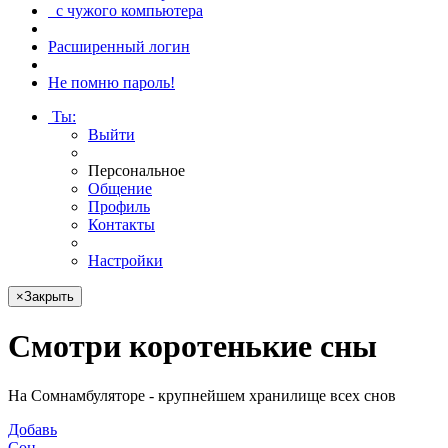
с чужого компьютера
Расширенный логин
Не помню пароль!
Ты
:
Выйти
Персональное
Общение
Профиль
Контакты
Настройки
×
Закрыть
Смотри
коротенькие сны
На Сомнамбуляторе - крупнейшем хранилище всех снов
Добавь
Сон