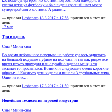
костюме супергероя, но костюм под обычной одеждой. Я
слегка оттянул футболку и был виден красный цвет моего
супергеройского костюма. А рядом…
— прислал
Leshenaro
18.3.2017 в 17:56
, приснился в этот же
день
17 мар
Три в одном.
Сны
/
Мини-сны
Во время небольшого перерыва на работе удалось задремать
на большой подушке-пуфике на пол часа, и так как рядом все
время кто-то проходил или случайно задевал меня, я то
засыпал то просыпался. Возникли следующие очень короткие
образы: 1) Какие-то дети кидали и пинали 3 футбольных мяча.
Один из них…
— прислал
Leshenaro
17.3.2017 в 21:59
, приснился в этот же
день
Новейшая технология игровой индустрии
Сны
/
Мини-сны