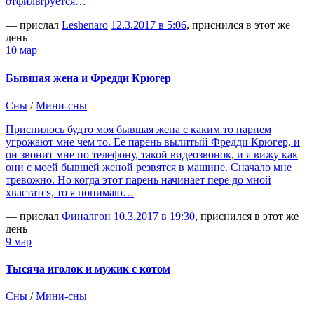
отфильтруется…
— прислал
Leshenaro
12.3.2017 в 5:06
, приснился в этот же
день
10 мар
Бывшая жена и Фредди Крюгер
Сны
/
Мини-сны
Приснилось будто моя бывшая жена с каким то парнем
угрожают мне чем то. Ее парень вылитый Фредди Крюгер, и
он звонит мне по телефону, такой видеозвонок, и я вижу как
они с моей бывшей женой резвятся в машине. Сначало мне
тревожно. Но когда этот парень начинает пере до мной
хвастатся, то я понимаю…
— прислал
Финалгон
10.3.2017 в 19:30
, приснился в этот же
день
9 мар
Тысяча иголок и мужик с котом
Сны
/
Мини-сны