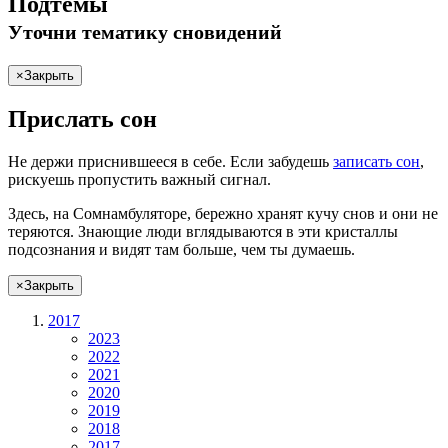
Подтемы
Уточни
тематику сновидений
×
Закрыть
Прислать сон
Не
держи
приснившееся в себе. Если
забудешь
записать сон
,
рискуешь
пропустить важный сигнал.
Здесь, на Сомнамбуляторе, бережно хранят
кучу снов
и они не
теряются. Знающие люди вглядываются в эти кристаллы
подсознания и видят там больше, чем
ты
думаешь
.
×
Закрыть
2017
2023
2022
2021
2020
2019
2018
2017