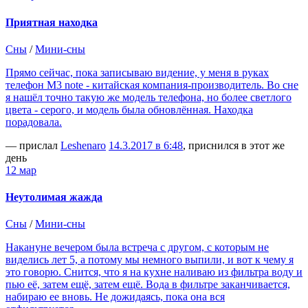
Приятная находка
Сны
/
Мини-сны
Прямо сейчас, пока записываю видение, у меня в руках
телефон M3 note - китайская компания-производитель. Во сне
я нашёл точно такую же модель телефона, но более светлого
цвета - серого, и модель была обновлённая. Находка
порадовала.
— прислал
Leshenaro
14.3.2017 в 6:48
, приснился в этот же
день
12 мар
Неутолимая жажда
Сны
/
Мини-сны
Накануне вечером была встреча с другом, с которым не
виделись лет 5, а потому мы немного выпили, и вот к чему я
это говорю. Снится, что я на кухне наливаю из фильтра воду и
пью её, затем ещё, затем ещё. Вода в фильтре заканчивается,
набираю ее вновь. Не дожидаясь, пока она вся