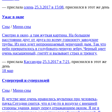
— прислала
олень
25.3.2017 в 15:08
, приснился в этот же день
Ужас в окне
Сны
/
Мини-сны
Смотрю в окно, а там жуткая картина. На большом
расстоянии друг от друга по всему горизонту заводские
трубы. Из них идет непроницаемый чернущий дым. Так что
небо превратилось в голубовато-черную зебру. Черный цвет
очень насыщенный, гнетёт и вызывает страх и тревогу.
— прислала
Кассандра
25.3.2017 в 7:21
, приснился в этот же
день
18 мар
Супергерой и суперзлодей
Сны
/
Мини-сны
В детстве мне очень нравились мультики про человека-
паука.Сегодня снится, что я где-то в воздухе с внешней
стороны здания, вишу перед отражающим окном. Я не в