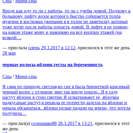
Сны
/
Мини-сны
Вроде как иду то ли с работы, то ли с учебы домой. Подхожу к
большому лифту, возле которого быстро собирается толпа
мужчин в костюмах (женщин я в толпе не заметила), которые
тоже хотят после работы попасть домой. В лифте я не помню,
на каком этаже живу и нажимаю на все кнопки этажей (на
всякий…
— прислала
олень
29.3.2017 в 12:12
, приснился в этот же день
28 мар
черные волосы,яблоня,тесты на беременность
Сны
/
Мини-сны
Я сама по природе светлая,во сне я была брюнеткой,красивый
черный волос с отливом, мне так вроде пошло...Я в саду
растут яблони я стою смотрю Я осматривают ее, яблочки
надкусаные растут,я решила ее потрести,залезла на яблоню и
начала обсыпаться.. яблоки целые падали на землю, что хотела
получила…
— прислал(а)
солнышко88
28.3.2017 в 13:21
, приснился в этот
же день