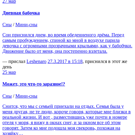
27 мар
Дневная бабочка
Сны
/
Мини-сны
Сон приснился днем, во время обеденненого дрёма. Перед
самым пробуждением, спиной ко мной в воздухе парила
девочка с огромными прозрачными крыльями, как у бабобчки.
Движение было от меня, она постепенно взлетала.
— прислал
Leshenaro
27.3.2017 в 15:18
, приснился в этот же
день
25 мар
Может, это что-то заразное!?
Сны
/
Мини-сны
Снится, что мы с семьей приехали на отдых. Семья была у
меня другая, не те люди, короче говоря, которые мне близки в
реальной жизни. И вот , разместившись уже почти в номере
отеля у моря, я вижу в окнах снег, и за окном все об этом
говорят. Затем ко мне подошла моя свекровь, похожая на
хозяйку…