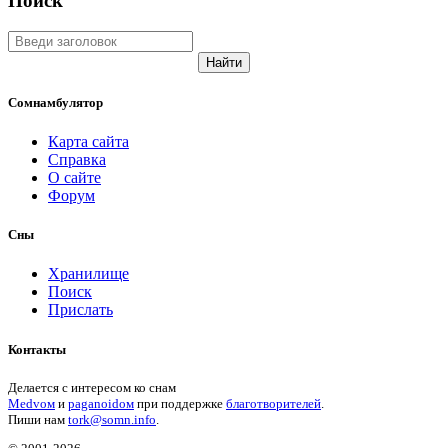
Поиск
Найти
Сомнамбулятор
Карта сайта
Справка
О сайте
Форум
Сны
Хранилище
Поиск
Прислать
Контакты
Делается с интересом ко снам
Medvом
и
paganoidом
при поддержке
благотворителей
.
Пиши
нам
tork@somn.info
.