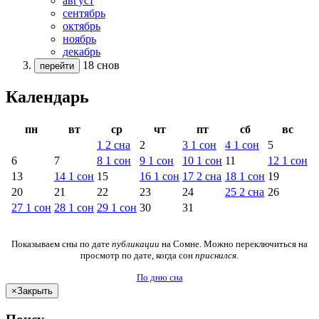
август
сентябрь
октябрь
ноябрь
декабрь
18 снов
перейти
Календарь
пн
вт
ср
чт
пт
сб
вс
1
2
сна
2
3
1
сон
4
1
сон
5
6
7
8
1
сон
9
1
сон
10
1
сон
11
12
1
сон
13
14
1
сон
15
16
1
сон
17
2
сна
18
1
сон
19
20
21
22
23
24
25
2
сна
26
27
1
сон
28
1
сон
29
1
сон
30
31
Показываем сны по дате
публикации
на Сомне. Можно переключиться на
просмотр по дате, когда сон
приснился
.
По дню сна
×
Закрыть