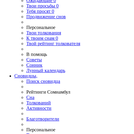
Ожидающие
0
Твои
просьбы
0
Тебя
просят
0
Продвижение снов
Персональное
Твои
толкования
К
твоим
снам
0
Твой
рейтинг толкователя
В помощь
Советы
Сонник
Лунный календарь
Сновидцы,
Поиск сновидца
Рейтинги Сомнамбул
Сна
Толкований
Активности
Благотворители
Персональное