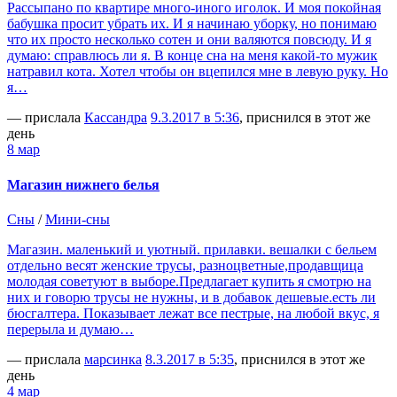
Рассыпано по квартире много-иного иголок. И моя покойная
бабушка просит убрать их. И я начинаю уборку, но понимаю
что их просто несколько сотен и они валяются повсюду. И я
думаю: справлюсь ли я. В конце сна на меня какой-то мужик
натравил кота. Хотел чтобы он вцепился мне в левую руку. Но
я…
— прислала
Кассандра
9.3.2017 в 5:36
, приснился в этот же
день
8 мар
Магазин нижнего белья
Сны
/
Мини-сны
Магазин. маленький и уютный. прилавки. вешалки с бельем
отдельно весят женские трусы, разноцветные,продавщица
молодая советуют в выборе.Предлагает купить я смотрю на
них и говорю трусы не нужны, и в добавок дешевые.есть ли
бюсгалтера. Показывает лежат все пестрые, на любой вкус, я
перерыла и думаю…
— прислала
марсинка
8.3.2017 в 5:35
, приснился в этот же
день
4 мар