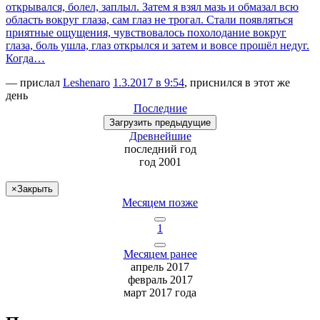
открывался, болел, заплыл. Затем я взял мазь и обмазал всю
область вокруг глаза, сам глаз не трогал. Стали появляться
приятные ощущения, чувствовалось похолодание вокруг
глаза, боль ушла, глаз открылся и затем и вовсе прошёл недуг.
Когда…
— прислал
Leshenaro
1.3.2017 в 9:54
, приснился в этот же
день
Последние
Загрузить
предыдущие
Древнейшие
последний
год
год 2001
×
Закрыть
Месяцем позже
1
Месяцем ранее
апрель 2017
февраль 2017
март 2017 года