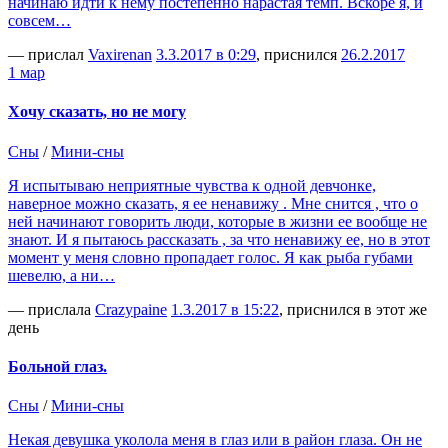
начинаю идти к нему постепенно нарастая темп. Вскоре я, и
совсем…
— прислал
Vaxirenan
3.3.2017 в 0:29
, приснился
26.2.2017
1 мар
Хочу сказать, но не могу
Сны
/
Мини-сны
Я испытываю неприятные чувства к одной девчонке,
наверное можно сказать, я ее ненавижу . Мне снится , что о
ней начинают говорить люди, которые в жизни ее вообще не
знают. И я пытаюсь рассказать , за что ненавижу ее, но в этот
момент у меня словно пропадает голос. Я как рыба губами
шевелю, а ни…
— прислала
Crazypaine
1.3.2017 в 15:22
, приснился в этот же
день
Больной глаз.
Сны
/
Мини-сны
Некая девушка уколола меня в глаз или в район глаза. Он не