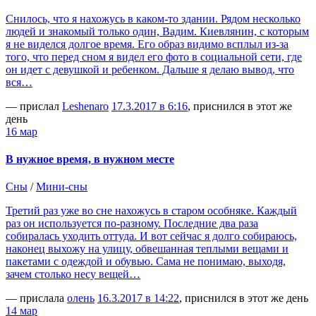
Снилось, что я нахожусь в каком-то здании. Рядом несколько
людей и знакомый только один, Вадим. Киевлянин, с которым
я не виделся долгое время. Его образ видимо всплыл из-за
того, что перед сном я видел его фото в социальной сети, где
он идет с девушкой и ребенком. Дальше я делаю вывод, что
вся…
— прислал
Leshenaro
17.3.2017 в 6:16
, приснился в этот же
день
16 мар
В нужное время, в нужном месте
Сны
/
Мини-сны
Третий раз уже во сне нахожусь в старом особняке. Каждый
раз он используется по-разному. Последние два раза
собиралась уходить оттуда. И вот сейчас я долго собираюсь,
наконец выхожу на улицу, обвешанная теплыми вещами и
пакетами с одеждой и обувью. Сама не понимаю, выходя,
зачем столько несу вещей…
— прислала
олень
16.3.2017 в 14:22
, приснился в этот же день
14 мар