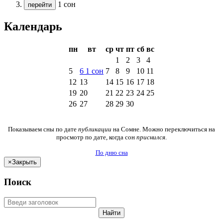
1 сон
перейти
Календарь
пн
вт
ср
чт
пт
сб
вс
1
2
3
4
5
6
1
сон
7
8
9
10
11
12
13
14
15
16
17
18
19
20
21
22
23
24
25
26
27
28
29
30
Показываем сны по дате
публикации
на Сомне. Можно переключиться на
просмотр по дате, когда сон
приснился
.
По дню сна
×
Закрыть
Поиск
Найти