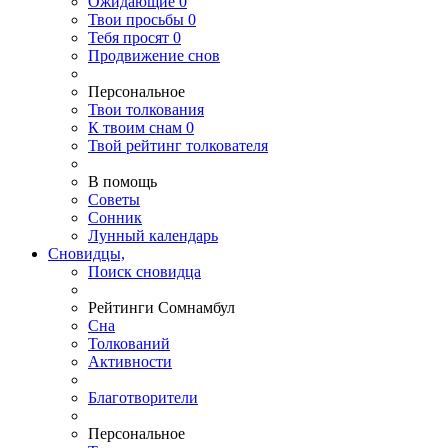
Ожидающие
0
Твои
просьбы
0
Тебя
просят
0
Продвижение снов
Персональное
Твои
толкования
К
твоим
снам
0
Твой
рейтинг толкователя
В помощь
Советы
Сонник
Лунный календарь
Сновидцы,
Поиск сновидца
Рейтинги Сомнамбул
Сна
Толкований
Активности
Благотворители
Персональное