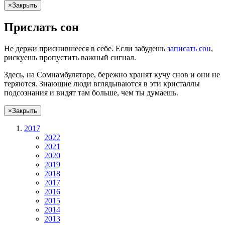
×
Закрыть
Прислать сон
Не
держи
приснившееся в себе. Если
забудешь
записать сон
,
рискуешь
пропустить важный сигнал.
Здесь, на Сомнамбуляторе, бережно хранят
кучу снов
и они не
теряются. Знающие люди вглядываются в эти кристаллы
подсознания и видят там больше, чем
ты
думаешь
.
×
Закрыть
2017
2022
2021
2020
2019
2018
2017
2016
2015
2014
2013