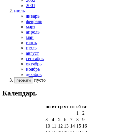
2002
2001
июль
январь
февраль
март
апрель
май
июнь
июль
август
сентябрь
октябрь
ноябрь
декабрь
пусто
перейти
Календарь
пн
вт
ср
чт
пт
сб
вс
1
2
3
4
5
6
7
8
9
10
11
12
13
14
15
16