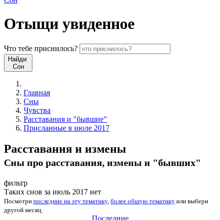
Отыщи
увиденное
Что
тебе
приснилось?
Найди
Сон
Главная
Сны
Чувства
Расставания и "бывшие"
Присланные в июле 2017
Расставания и измены
Сны про расставания, измены и "бывших"
фильтр
Таких снов за июль 2017 нет
Посмотри
последние на эту тематику
,
более общую тематику
или
выбери
другой месяц
.
Последние