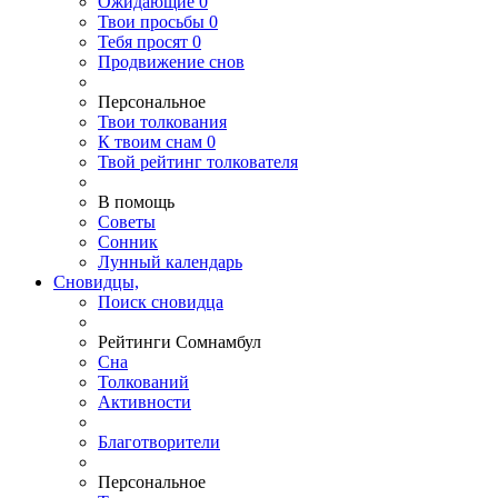
Ожидающие
0
Твои
просьбы
0
Тебя
просят
0
Продвижение снов
Персональное
Твои
толкования
К
твоим
снам
0
Твой
рейтинг толкователя
В помощь
Советы
Сонник
Лунный календарь
Сновидцы,
Поиск сновидца
Рейтинги Сомнамбул
Сна
Толкований
Активности
Благотворители
Персональное