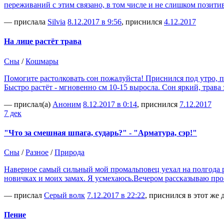
переживаний с этим связано, в том числе и не слишком позит
— прислала
Silvia
8.12.2017 в 9:56
, приснился
4.12.2017
На лице растёт трава
Сны
/
Кошмары
Помогите растолковать сон пожалуйста! Приснился под утро, пе
Быстро растёт - мгновенно см 10-15 выросла. Сон яркий, трава
— прислал(а)
Аноним
8.12.2017 в 0:14
, приснился
7.12.2017
7 дек
"Что за смешная шпага, сударь?" - "Арматура, сэр!"
Сны
/
Разное
/
Природа
Наверное самый сильный мой промальповец уехал на полгода раб
новичках и моих замах. Я усмехаюсь.Вечером рассказываю про
— прислал
Cерый волк
7.12.2017 в 22:22
, приснился в этот же 
Пение