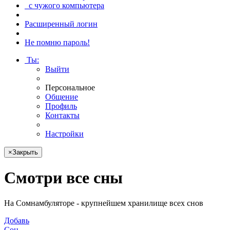
с чужого компьютера
Расширенный логин
Не помню пароль!
Ты
:
Выйти
Персональное
Общение
Профиль
Контакты
Настройки
×
Закрыть
Смотри
все сны
На Сомнамбуляторе - крупнейшем хранилище всех снов
Добавь
Сон