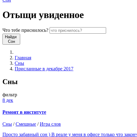
Отыщи
увиденное
Что
тебе
приснилось?
Найди
Сон
Главная
Сны
Присланные в декабре 2017
Сны
фильтр
8 дек
Ремонт в институте
Сны
/
Смешные
/
Игра слов
Просто забавный сон ) В реале у меня в офисе только что закон