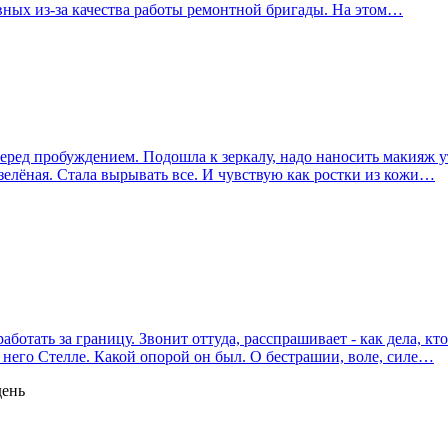
ивных из-за качества работы ремонтной бригады. На этом…
ред пробуждением. Подошла к зеркалу, надо наносить макияж утр
 зелёная. Стала вырывать все. И чувствую как ростки из кожи…
отать за границу. Звонит оттуда, расспрашивает - как дела, кто
 него Стелле. Какой опорой он был. О бестрашии, воле, силе…
день