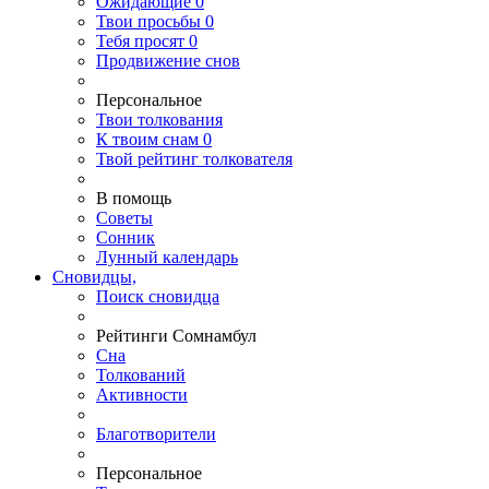
Ожидающие
0
Твои
просьбы
0
Тебя
просят
0
Продвижение снов
Персональное
Твои
толкования
К
твоим
снам
0
Твой
рейтинг толкователя
В помощь
Советы
Сонник
Лунный календарь
Сновидцы,
Поиск сновидца
Рейтинги Сомнамбул
Сна
Толкований
Активности
Благотворители
Персональное