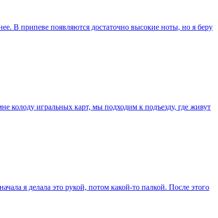
нее. В припеве появляются достаточно высокие ноты, но я беру
мне колоду игральных карт, мы подходим к подъезду, где живут
начала я делала это рукой, потом какой-то палкой. После этого