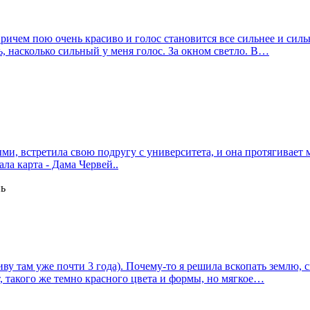
ричем пою очень красиво и голос становится все сильнее и силь
ь, насколько сильный у меня голос. За окном светло. В…
ыми, встретила свою подругу с университета, и она протягивает 
ла карта - Дама Червей..
нь
иву там уже почти 3 года). Почему-то я решила вскопать землю, с
т, такого же темно красного цвета и формы, но мягкое…