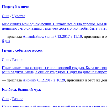
Поцелуй в шею
Сны
/
Чувства
Мне снился мой однокурсник. Сначала все было хорошо. Мы идем
понимаю , что он выпил , при чем достаточно чтобы быть чуть
— прислала
AmandaSnowStorm
7.12.2017 в 11:10
, приснился в 
6 дек
Грудь с собачьим носом
Сны
/
Разное
Приснились три женщины с силиконовой грудью. Была вечеринка
решила уйти. Ушла, а они опять рядом. Сидят на диване напрот
— прислала
Аноним
6.12.2017 в 16:29
, приснился в этот же ден
Колбаса, бывший муж
Сны
/
Разное
Не помню с чего всё началось, но в какой-то момент я открыл