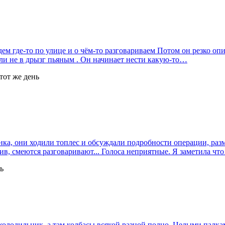
 где-то по улице и о чём-то разговариваем Потом он резко опира
 ли не в дрызг пьяным . Он начинает нести какую-то…
этот же день
, они ходили топлес и обсуждали подробности операции, размер
ив, смеются разговаривают... Голоса неприятные. Я заметила чт
ь
а холодильник, а там колбасы всякой разной полно. Целыми палк