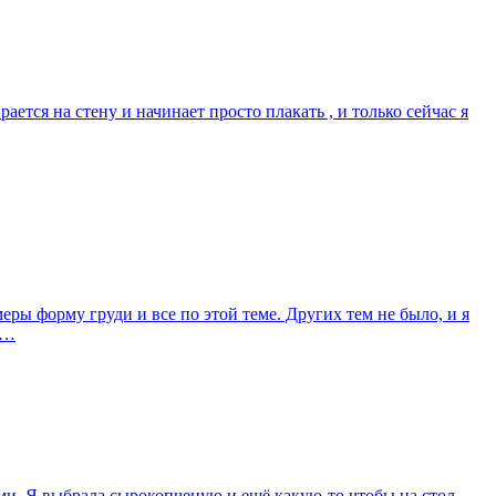
ется на стену и начинает просто плакать , и только сейчас я
ы форму груди и все по этой теме. Других тем не было, и я
о…
ами. Я выбрала сырокопченую и ещё какую-то чтобы на стол