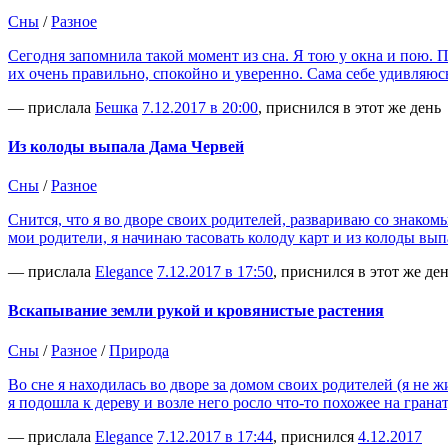
Сны
/
Разное
Сегодня запомнила такой момент из сна. Я тою у окна и пою. П
их очень правильно, спокойно и уверенно. Сама себе удивляюс
— прислала
Бешка
7.12.2017 в 20:00
, приснился в этот же день
Из колоды выпала Дама Червей
Сны
/
Разное
Снится, что я во дворе своих родителей, развариваю со знаком
мои родители, я начинаю тасовать колоду карт и из колоды выпа
— прислала
Elegance
7.12.2017 в 17:50
, приснился в этот же де
Вскапывание земли рукой и кровянистые растения
Сны
/
Разное
/
Природа
Во сне я находилась во дворе за домом своих родителей (я не ж
я подошла к дереву и возле него росло что-то похожее на грана
— прислала
Elegance
7.12.2017 в 17:44
, приснился
4.12.2017