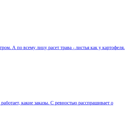
ом. А по всему лицу расет трава - листья как у картофеля.
 работает, какие заказы. С ревностью расспрашивает о