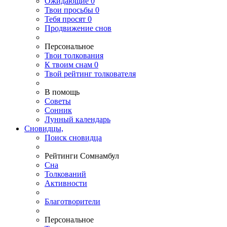
Ожидающие
0
Твои
просьбы
0
Тебя
просят
0
Продвижение снов
Персональное
Твои
толкования
К
твоим
снам
0
Твой
рейтинг толкователя
В помощь
Советы
Сонник
Лунный календарь
Сновидцы,
Поиск сновидца
Рейтинги Сомнамбул
Сна
Толкований
Активности
Благотворители
Персональное