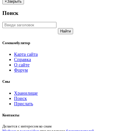
×
Закрыть
Поиск
Найти
Сомнамбулятор
Карта сайта
Справка
О сайте
Форум
Сны
Хранилище
Поиск
Прислать
Контакты
Делается с интересом ко снам
Medvом
и
paganoidом
при поддержке
благотворителей
.