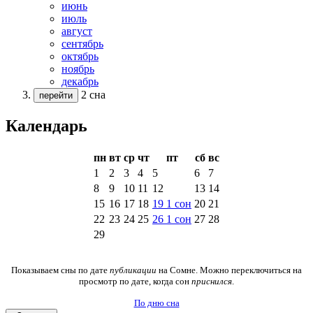
июнь
июль
август
сентябрь
октябрь
ноябрь
декабрь
2 сна
перейти
Календарь
пн
вт
ср
чт
пт
сб
вс
1
2
3
4
5
6
7
8
9
10
11
12
13
14
15
16
17
18
19
1
сон
20
21
22
23
24
25
26
1
сон
27
28
29
Показываем сны по дате
публикации
на Сомне. Можно переключиться на
просмотр по дате, когда сон
приснился
.
По дню сна