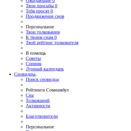
Ожидающие
0
Твои
просьбы
0
Тебя
просят
0
Продвижение снов
Персональное
Твои
толкования
К
твоим
снам
0
Твой
рейтинг толкователя
В помощь
Советы
Сонник
Лунный календарь
Сновидцы,
Поиск сновидца
Рейтинги Сомнамбул
Сна
Толкований
Активности
Благотворители
Персональное