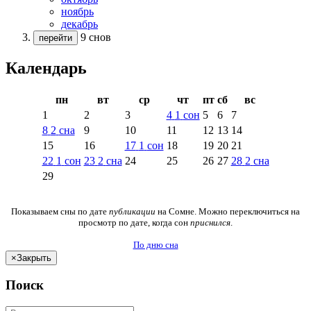
ноябрь
декабрь
9 снов
перейти
Календарь
пн
вт
ср
чт
пт
сб
вс
1
2
3
4
1
сон
5
6
7
8
2
сна
9
10
11
12
13
14
15
16
17
1
сон
18
19
20
21
22
1
сон
23
2
сна
24
25
26
27
28
2
сна
29
Показываем сны по дате
публикации
на Сомне. Можно переключиться на
просмотр по дате, когда сон
приснился
.
По дню сна
×
Закрыть
Поиск