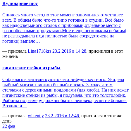
Кулинарное шоу
Снилось много чего,но этот момент запомнился отчетливее
всех. В общем было что-то типо готовки в студии. Всё было
как надо:свет,много столов с приборами,отдельное место с
разнообразными продуктами.Мне и еще нескольким ребятам(
не разглядывала их,а полностью была сосредоточена на
готовке) выпало…
— прислала
Lina1718krs
23.2.2016 в 14:28
, приснился в этот
же день
гигантские стейки из рыбы
Собралась в магазин купить чего-нибудь съестного. Увидела
рыбный магазин, можно бы рыбки взять. Захожу, а там
стеллажи с деревянными поддонами (для хлеба). На них лежат
гигантские стейки из рыбы, я подумала, что это толстолобик.
Рыбины по размеру должны быть с человека, если не больше.
Возникли…
— прислала
wikentiy
23.2.2016 в 12:46
, приснился в этот же
день
22 фев