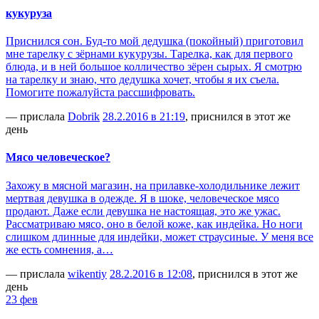
кукуруза
Приснился сон. Буд-то мой дедушка (покойный) приготовил
мне тарелку с зёрнами кукурузы. Тарелка, как для первого
блюда, и в ней большое колличество зёрен сырых. Я смотрю
на тарелку и знаю, что дедушка хочет, чтобы я их съела.
Помогите пожалуйста рассшифровать.
— прислала
Dobrik
28.2.2016 в 21:19
, приснился в этот же
день
Мясо человеческое?
Захожу в мясной магазин, на прилавке-холодильнике лежит
мертвая девушка в одежде. Я в шоке, человеческое мясо
продают. Даже если девушка не настоящая, это же ужас.
Рассматриваю мясо, оно в белой коже, как индейка. Но ноги
слишком длинные для индейки, может страусиные. У меня все
же есть сомнения, а…
— прислала
wikentiy
28.2.2016 в 12:08
, приснился в этот же
день
23 фев