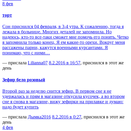
8 фев
торт
Сон приснился 04 февраля, в 3-4 утра. К сожалению, тогда я
лежала в больнице. Многих деталей не запомнила. Но
надеюсь, кто-то все-таки сможет мне помочь его понять. Четко
я запомнила только конец. Я ем какие-то орехи. Вокруг меня
рассажены парни, кажутся военными курсантами. Я
понимаю, что с ними…
— прислала
Lilianna07
8.2.2016 в 16:57
, приснился в этот же
день
Зефир бело розовый
Второй раз за неделю снится зефир. В первом сне я не
удержалась и прям в магазине откусила кусочек, а во втором
сне я снова в магазине, вижу зефирки на прилавке и думаю:
надо будет купить
— прислала
Дымка2016
8.2.2016 в 0:27
, приснился в этот же
день
4 фев