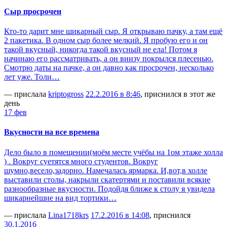
Сыр просрочен
Кто-то дарит мне шикарный сыр. Я открываю пачку, а там ещё
2 пакетика. В одном сыр более мелкий. Я пробую его и он
такой вкусный, никогда такой вкусный не ела! Потом я
начинаю его рассматривать, а он внизу покрылся плесенью.
Смотрю даты на пачке, а он давно как просрочен, несколько
лет уже. Толи…
— прислала
kriptogross
22.2.2016 в 8:46
, приснился в этот же
день
17 фев
Вкусности на все времена
Дело было в помещении(моём месте учёбы на 1ом этаже холла
) . Вокруг суетятся много студентов. Вокруг
шумно,весело,задорно. Намечалась ярмарка. И,вот,в холле
выставили столы, накрыли скатертями и поставили всякие
разнообразные вкусности. Подойдя ближе к столу я увидела
шикарнейшие на вид тортики…
— прислала
Lina1718krs
17.2.2016 в 14:08
, приснился
30.1.2016