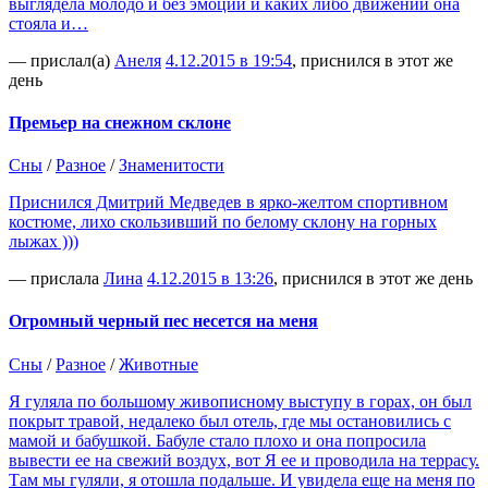
выглядела молодо и без эмоций и каких либо движений она
стояла и…
— прислал(а)
Анеля
4.12.2015 в 19:54
, приснился в этот же
день
Премьер на снежном склоне
Сны
/
Разное
/
Знаменитости
Приснился Дмитрий Медведев в ярко-желтом спортивном
костюме, лихо скользивший по белому склону на горных
лыжах )))
— прислала
Лина
4.12.2015 в 13:26
, приснился в этот же день
Огромный черный пес несется на меня
Сны
/
Разное
/
Животные
Я гуляла по большому живописному выступу в горах, он был
покрыт травой, недалеко был отель, где мы остановились с
мамой и бабушкой. Бабуле стало плохо и она попросила
вывести ее на свежий воздух, вот Я ее и проводила на террасу.
Там мы гуляли, я отошла подальше. И увидела еще на меня по