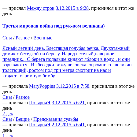
— прислал
Между строк
3.12.2015 в 9:28
, приснился в этот же
день
Третья мировая война под рук-вом великана)
Сны
/
Разное
/
Военные
Ясный летний день. Блестящая голубая речка. Двухэтажный
домик с беседкой на берегу. Народ веселый,наверное
праздник... С берега подальше кидают яблоки в воду... и они
взрываются...Из беседки вижу человека..огромного...великан
толстющий, ростом под три метра смотрит на нас и
кидает...огромную бомбу…
— прислала
MaryPoppins
3.12.2015 в 7:58
, приснился в этот же
день
Сны
/
Разное
— прислала
ПолярнаЯ
3.12.2015 в 6:21
, приснился в этот же
день
2 дек
Сны
/
Вещие
/
Предсказания судьбы
— прислала
ПолярнаЯ
2.12.2015 в 6:41
, приснился в этот же
день
1 дек