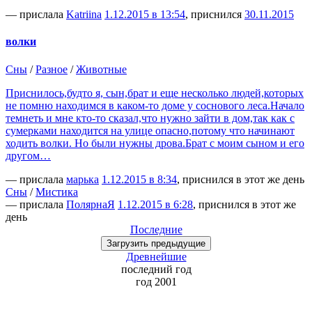
— прислала
Katriina
1.12.2015 в 13:54
, приснился
30.11.2015
волки
Сны
/
Разное
/
Животные
Приснилось,будто я, сын,брат и еще несколько людей,которых
не помню находимся в каком-то доме у соснового леса.Начало
темнеть и мне кто-то сказал,что нужно зайти в дом,так как с
сумерками находится на улице опасно,потому что начинают
ходить волки. Но были нужны дрова.Брат с моим сыном и его
другом…
— прислала
марька
1.12.2015 в 8:34
, приснился в этот же день
Сны
/
Мистика
— прислала
ПолярнаЯ
1.12.2015 в 6:28
, приснился в этот же
день
Последние
Загрузить
предыдущие
Древнейшие
последний
год
год 2001