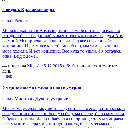
Поездка. Красивые виды
Сны
/
Разное
Меня отправили в Абхазию, или я сама Было лето, я ехала в
поезде и была на данный момент очень хорошая подруга Аня
со мной Мы приехали, нашли жильё, даже создали себе
компанию. Ну там все как обычно было, мы там гуляли, на
море ходили. И вот концовка. Все куда то ушли, а я осталась
одна. Вид с дома…
— прислала
Miyashe
5.12.2015 в 6:10
, приснился в этот же
день
4 дек
Умершая мама ожила и опять умерла
Сны
/
Мистика
/
Духи и умершие
Моя мама умерла пару лет назад, снилась всего два три раза, и
сегодня приснился сон Был у себя дома в селе, была моя жена,
бабушка, и мама. Жена и бабушка говорили , что мы умираем
все .мы вот завтра умрем и прощались, была моя мама