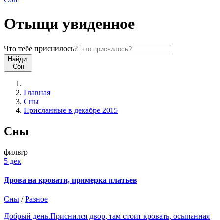
Отыщи
увиденное
Что
тебе
приснилось?
Найди
Сон
Главная
Сны
Присланные в декабре 2015
Сны
фильтр
5 дек
Дрова на кровати, примерка платьев
Сны
/
Разное
Добрый день.Приснился двор, там стоит кровать, осыпанная