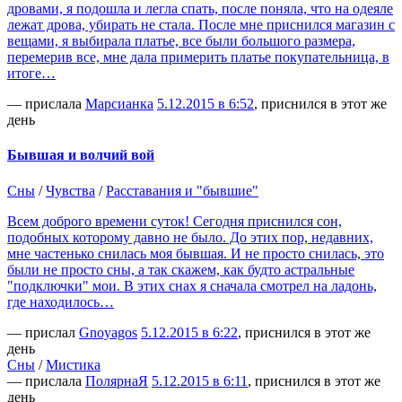
дровами, я подошла и легла спать, после поняла, что на одеяле
лежат дрова, убирать не стала. После мне приснился магазин с
вещами, я выбирала платье, все были большого размера,
перемерив все, мне дала примерить платье покупательница, в
итоге…
— прислала
Марсианка
5.12.2015 в 6:52
, приснился в этот же
день
Бывшая и волчий вой
Сны
/
Чувства
/
Расставания и "бывшие"
Всем доброго времени суток! Сегодня приснился сон,
подобных которому давно не было. До этих пор, недавних,
мне частенько снилась моя бывшая. И не просто снилась, это
были не просто сны, а так скажем, как будто астральные
"подключки" мои. В этих снах я сначала смотрел на ладонь,
где находилось…
— прислал
Gnoyagos
5.12.2015 в 6:22
, приснился в этот же
день
Сны
/
Мистика
— прислала
ПолярнаЯ
5.12.2015 в 6:11
, приснился в этот же
день