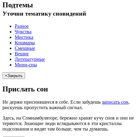
Подтемы
Уточни
тематику сновидений
Разное
Чувства
Мистика
Кошмары
Смешные
Вещие
Литературные
Мини-сны
×
Закрыть
Прислать сон
Не
держи
приснившееся в себе. Если
забудешь
записать сон
,
рискуешь
пропустить важный сигнал.
Здесь, на Сомнамбуляторе, бережно хранят
кучу снов
и они не
теряются. Знающие люди вглядываются в эти кристаллы
подсознания и видят там больше, чем
ты
думаешь
.