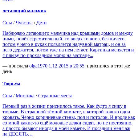
летающий мальчик
Сны
/
Чувства
/
Дети
Наблюдаю летающего мальчика над крышами домов и между
ними, полёт стремительный, то вверх то вниз, без ничего,
потом у него в руках появляется надувной матрац, и он за
него держится, потом уже на нем летает. Картинка меняется и
я плыву по прохладном морю на матраце...
— прислала
olga1970
1.12.2015 в 20:55
, приснился в этот же
день
Тюрьма
Сны
/
Мистика
/
Странные места
Первый раз в жизни приснилось такое. Как будто я сижу в
тюрьме. В страшной тёмной комнате, в которой только одна
кровать. Чёрно-коричневые стены, пол и потолок. И вроде как
со мной какие-то ещё молодые девки сидят, но не постоянно,
а просто бывают иногда в моей камере. И посадили меня аж
на ДЕСЯТЬ…