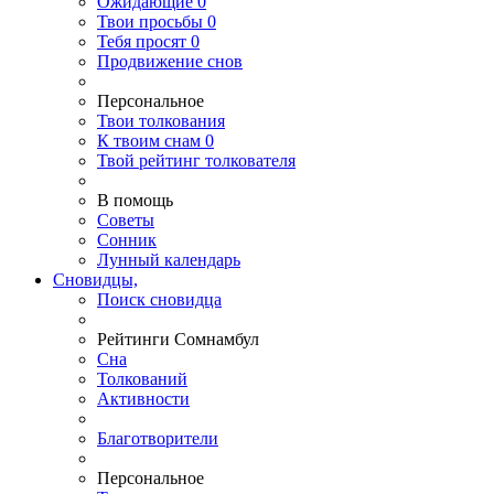
Ожидающие
0
Твои
просьбы
0
Тебя
просят
0
Продвижение снов
Персональное
Твои
толкования
К
твоим
снам
0
Твой
рейтинг толкователя
В помощь
Советы
Сонник
Лунный календарь
Сновидцы,
Поиск сновидца
Рейтинги Сомнамбул
Сна
Толкований
Активности
Благотворители
Персональное