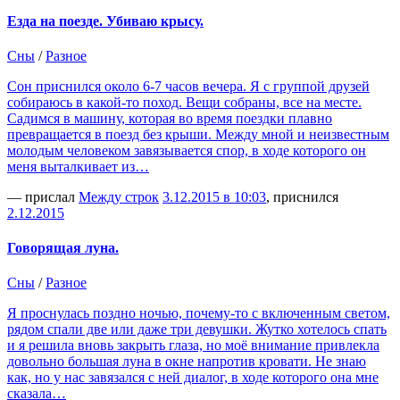
Езда на поезде. Убиваю крысу.
Сны
/
Разное
Сон приснился около 6-7 часов вечера. Я с группой друзей
собираюсь в какой-то поход. Вещи собраны, все на месте.
Садимся в машину, которая во время поездки плавно
превращается в поезд без крыши. Между мной и неизвестным
молодым человеком завязывается спор, в ходе которого он
меня выталкивает из…
— прислал
Между строк
3.12.2015 в 10:03
, приснился
2.12.2015
Говорящая луна.
Сны
/
Разное
Я проснулась поздно ночью, почему-то с включенным светом,
рядом спали две или даже три девушки. Жутко хотелось спать
и я решила вновь закрыть глаза, но моё внимание привлекла
довольно большая луна в окне напротив кровати. Не знаю
как, но у нас завязался с ней диалог, в ходе которого она мне
сказала…