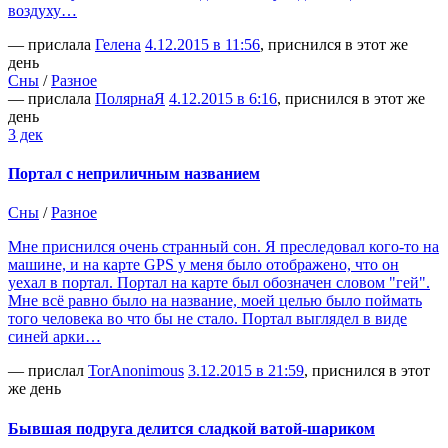
воздуху…
— прислала
Гелена
4.12.2015 в 11:56
, приснился в этот же
день
Сны
/
Разное
— прислала
ПолярнаЯ
4.12.2015 в 6:16
, приснился в этот же
день
3 дек
Портал с неприличным названием
Сны
/
Разное
Мне приснился очень странный сон. Я преследовал кого-то на
машине, и на карте GPS у меня было отображено, что он
уехал в портал. Портал на карте был обозначен словом "гей".
Мне всё равно было на название, моей целью было поймать
того человека во что бы не стало. Портал выглядел в виде
синей арки…
— прислал
TorAnonimous
3.12.2015 в 21:59
, приснился в этот
же день
Бывшая подруга делится сладкой ватой-шариком