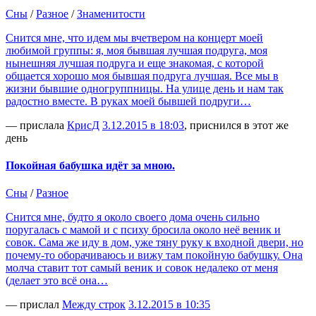
Сны
/
Разное
/
Знаменитости
Снится мне, что идем мы вчетвером на концерт моей
любимой группы: я, моя бывшая лучшая подруга, моя
нынешняя лучшая подруга и еще знакомая, с которой
общается хорошо моя бывшая подруга лучшая. Все мы в
жизни бывшие одногруппницы. На улице день и нам так
радостно вместе. В руках моей бывшей подруги…
— прислала
КрисД
3.12.2015 в 18:03
, приснился в этот же
день
Покойная бабушка идёт за мною.
Сны
/
Разное
Снится мне, будто я около своего дома очень сильно
поругалась с мамой и с психу бросила около неё веник и
совок. Сама же иду в дом, уже тяну руку к входной двери, но
почему-то оборачиваюсь и вижу там покойную бабушку. Она
молча ставит тот самый веник и совок недалеко от меня
(делает это всё она…
— прислал
Между строк
3.12.2015 в 10:35