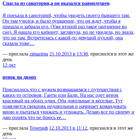
Спасла из санатория,а он оказался равнодушен
Я поехала в саноторий, чтобы увидеть своего бывшего там.
Он там учился, и было оущщение, что он ждет, чтобы я
пришла и забрала его. (Уже второй раз такое ощущение во
сне). Я нашла его кабинет, заглянула, но не увидела, но знала,
что он там. Встретилась с какой-то девушой пухлой, она
сказала тоже…
— прислала
zimazima
21.10.2013 в 13:38
, приснился в этот же
день
12 окт
венок на двоих
Приснилось что с мужем возвращаемся с путешествия с
каких-то островов, Гаити или Бали. На нас одет венок
красивый на обоих один. Оба довольные и веселые. Тут
появляется свекровь недовольная и начинает командовать
мною и пытаться унижать и угрожать. Делаю все по своему и
даю понять что не боюсь ее…
— прислала
Тенериф
12.10.2013 в 11:12
, приснился в этот же
день