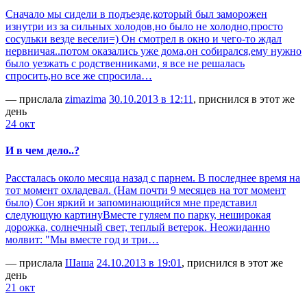
Сначало мы сидели в подъезде,который был заморожен
изнутри из за сильных холодов,но было не холодно,просто
сосульки везде весели=) Он смотрел в окно и чего-то ждал
нервничая..потом оказались уже дома,он собирался,ему нужно
было уезжать с родственниками, я все не решалась
спросить,но все же спросила…
— прислала
zimazima
30.10.2013 в 12:11
, приснился в этот же
день
24 окт
И в чем дело..?
Рассталась около месяца назад с парнем. В последнее время на
тот момент охладевал. (Нам почти 9 месяцев на тот момент
было) Сон яркий и запоминающийся мне представил
следующую картинуВместе гуляем по парку, неширокая
дорожка, солнечный свет, теплый ветерок. Неожиданно
молвит: "Мы вместе год и три…
— прислала
Шаша
24.10.2013 в 19:01
, приснился в этот же
день
21 окт