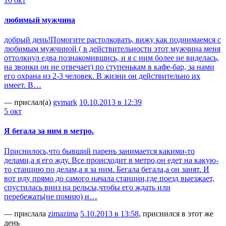
10 окт
любимый мужчина
добрый день!Помогите растолковать, вижу как поднимаемся с
любимым мужчиной ( в действительности этот мужчина меня
оттолкнул едва познакомившись, и я с ним более не виделась,
на звонки он не отвечает) по ступенькам в кафе-бар, за нами
его охрана из 2-3 человек. В жизни он действительно их
имеет. В…
— прислал(а)
gvmark
10.10.2013 в 12:39
5 окт
Я бегала за ним в метро.
Приснилось,что бывший парень занимается какими-то
делами,а я его жду. Все происходит в метро,он едет на какую-
то станцию по делам,а я за ним. Бегала бегала,а он занят. И
вот иду прямо до самого начала станции,где поезд выезжает,
спустилась вниз на рельсы,чтобы его ждать или
перебежать(не помню) и…
— прислала
zimazima
5.10.2013 в 13:58
, приснился в этот же
день