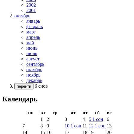
2002
2001
октябрь
январь
февраль
март
апрель
май
июнь
июль
август
сентябрь
октябрь
ноябрь
декабрь
6 снов
перейти
Календарь
пн
вт
ср
чт
пт
сб
вс
1
2
3
4
5
1
сон
6
7
8
9
10
1
сон
11
12
1
сон
13
14
15
16
17
18
19
20