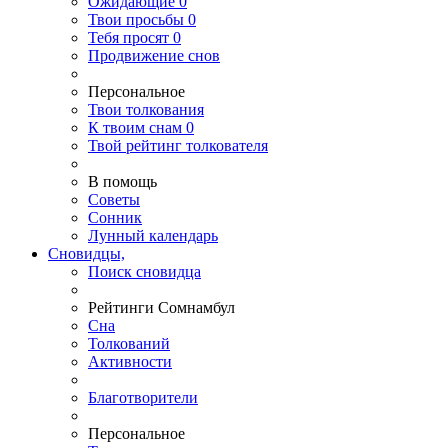
Ожидающие
0
Твои
просьбы
0
Тебя
просят
0
Продвижение снов
Персональное
Твои
толкования
К
твоим
снам
0
Твой
рейтинг толкователя
В помощь
Советы
Сонник
Лунный календарь
Сновидцы,
Поиск сновидца
Рейтинги Сомнамбул
Сна
Толкований
Активности
Благотворители
Персональное