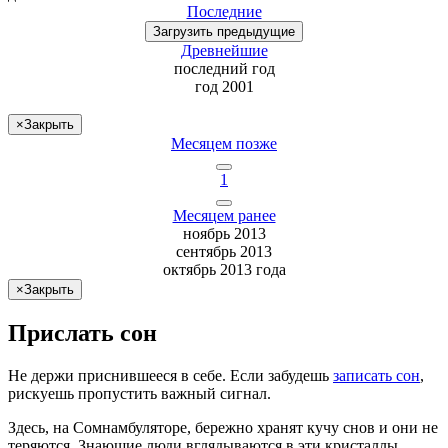
Последние
Загрузить
предыдущие
Древнейшие
последний
год
год 2001
×
Закрыть
Месяцем позже
1
Месяцем ранее
ноябрь 2013
сентябрь 2013
октябрь 2013 года
×
Закрыть
Прислать сон
Не
держи
приснившееся в себе. Если
забудешь
записать сон
,
рискуешь
пропустить важный сигнал.
Здесь, на Сомнамбуляторе, бережно хранят
кучу снов
и они не
теряются. Знающие люди вглядываются в эти кристаллы