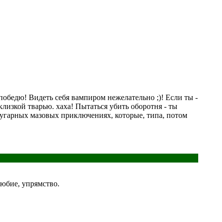
 победю! Видеть себя вампиром нежелательно ;)! Если ты -
клизкой тварью. хаха! Пытаться убить оборотня - ты
в угарных мазовых приключениях, которые, типа, потом
любие, упрямство.