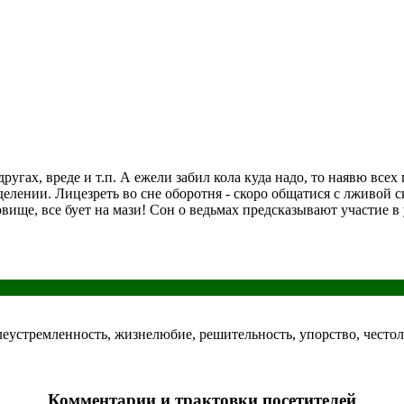
ругах, вреде и т.п. А ежели забил кола куда надо, то наявю всех
елении. Лицезреть во сне оборотня - скоро общатися с лживой с
вище, все бует на мази! Сон о ведьмах предсказывают участие 
леустремленность, жизнелюбие, решительность, упорство, често
Комментарии и трактовки посетителей