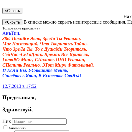
×
Скрыть
На 
В списке можно скрыть неинтересные сообщения. На
×
Скрыть
Толкование прислал(а)
АнъТии..
386. ПохоЖе Явно, ЗреЛа Ты Реально,
Миг Настоящий, Что Творитсяъ Тайно,
Что ЗреЛа Ты, То с ДушаМи Творитсяъ,
СейЧас -СеГоДняъ, Времяъ Всё Яритсяъ,
ГотоВО Миръ, СПалить ОНО Реально,
СПалить Реально, ЭТот Миръ Фатальный,
И ЕсЛи Вы, УСлышите Меняъ,
Спасётесь Явно, В Естестве СвоЯъ!!
12.7.2013 в 17:52
Представься
,
Здравствуй
,
Ник
Запомнить