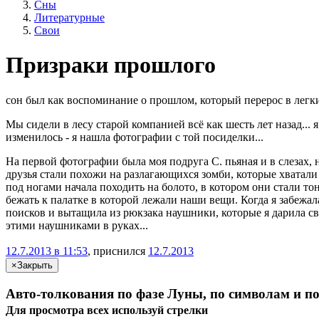
Сны
Литературные
Свои
Призраки прошлого
сон был как воспоминание о прошлом, который перерос в легки
Мы сидели в лесу старой компанией всё как шесть лет назад... 
изменилось - я нашла фотографии с той посиделки...
На первой фотографии была моя подруга С. пьяная и в слезах, н
друзья стали похожи на разлагающихся зомби, которые хватали 
под ногами начала походить на болото, в котором они стали тон
бежать к палатке в которой лежали наши вещи. Когда я забежала
поисков и вытащила из рюкзака наушники, которые я дарила сво
этими наушниками в руках...
12.7.2013 в 11:53
, приснился
12.7.2013
×
Закрыть
Авто-толкования по фазе Луны, по символам и по
Для просмотра всех
используй
стрелки