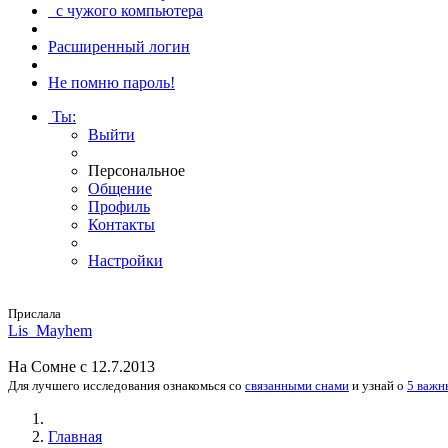
с чужого компьютера
Расширенный логин
Не помню пароль!
Ты
:
Выйти
Персональное
Общение
Профиль
Контакты
Настройки
Прислала
Lis_May­hem
На
Сомне
с 12.7.2013
Для лучшего исследования
ознакомься
со
связанными снами
и
узнай
о
5 важн
Главная