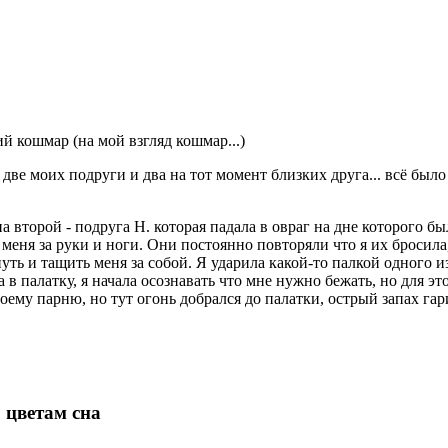
й кошмар (на мой взгляд кошмар...)
я две моих подруги и два на тот момент близких друга... всё был
а второй - подруга Н. которая падала в овраг на дне которого б
меня за руки и ноги. Они постоянно повторяли что я их бросила,
уть и тащить меня за собой. Я ударила какой-то палкой одного и
 в палатку, я начала осознавать что мне нужно бежать, но для э
ему парню, но тут огонь добрался до палатки, острый запах гари
 цветам сна