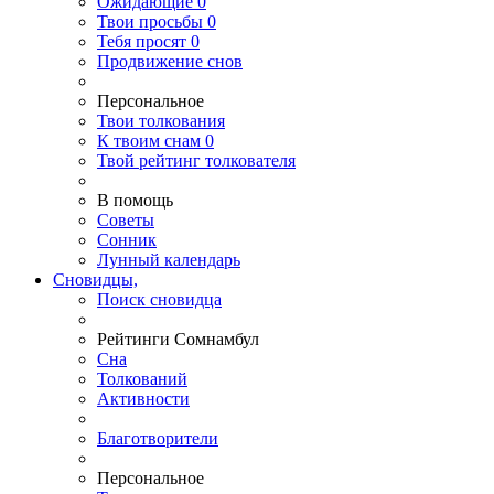
Ожидающие
0
Твои
просьбы
0
Тебя
просят
0
Продвижение снов
Персональное
Твои
толкования
К
твоим
снам
0
Твой
рейтинг толкователя
В помощь
Советы
Сонник
Лунный календарь
Сновидцы,
Поиск сновидца
Рейтинги Сомнамбул
Сна
Толкований
Активности
Благотворители
Персональное