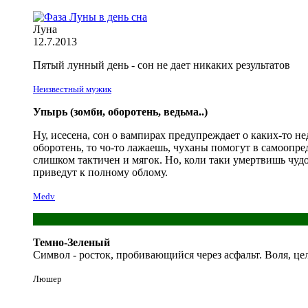
Луна
12.7.2013
Пятый лунный день - сон не дает никаких результатов
Неизвестный мужик
Упырь (зомби, оборотень, ведьма..)
Ну, исесена, сон о вампирах предупреждает о каких-то нед
оборотень, то чо-то лажаешь, чуханы помогут в самоопред
слишком тактичен и мягок. Но, коли таки умертвишь чудо
приведут к полному облому.
Medv
Темно-Зеленый
Символ - росток, пробивающийся через асфальт. Воля, це
Люшер