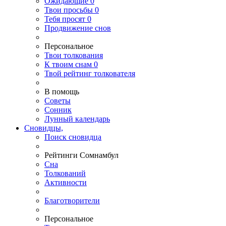
Ожидающие
0
Твои
просьбы
0
Тебя
просят
0
Продвижение снов
Персональное
Твои
толкования
К
твоим
снам
0
Твой
рейтинг толкователя
В помощь
Советы
Сонник
Лунный календарь
Сновидцы,
Поиск сновидца
Рейтинги Сомнамбул
Сна
Толкований
Активности
Благотворители
Персональное