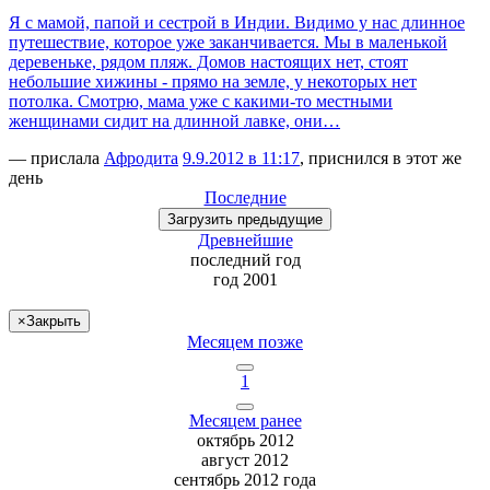
Я с мамой, папой и сестрой в Индии. Видимо у нас длинное
путешествие, которое уже заканчивается. Мы в маленькой
деревеньке, рядом пляж. Домов настоящих нет, стоят
небольшие хижины - прямо на земле, у некоторых нет
потолка. Смотрю, мама уже с какими-то местными
женщинами сидит на длинной лавке, они…
— прислала
Афродита
9.9.2012 в 11:17
, приснился в этот же
день
Последние
Загрузить
предыдущие
Древнейшие
последний
год
год 2001
×
Закрыть
Месяцем позже
1
Месяцем ранее
октябрь 2012
август 2012
сентябрь 2012 года