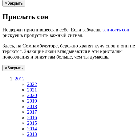
×
Закрыть
Прислать сон
Не
держи
приснившееся в себе. Если
забудешь
записать сон
,
рискуешь
пропустить важный сигнал.
Здесь, на Сомнамбуляторе, бережно хранят
кучу снов
и они не
теряются. Знающие люди вглядываются в эти кристаллы
подсознания и видят там больше, чем
ты
думаешь
.
×
Закрыть
2012
2022
2021
2020
2019
2018
2017
2016
2015
2014
2013