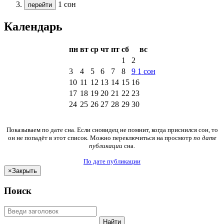
1 сон
перейти
Календарь
пн
вт
ср
чт
пт
сб
вс
1
2
3
4
5
6
7
8
9
1
сон
10
11
12
13
14
15
16
17
18
19
20
21
22
23
24
25
26
27
28
29
30
Показываем по дате сна. Если сновидец не помнит, когда приснился сон, то
он не попадёт в этот список. Можно переключиться на просмотр
по дате
публикации
сна.
По дате публикации
×
Закрыть
Поиск
Найти