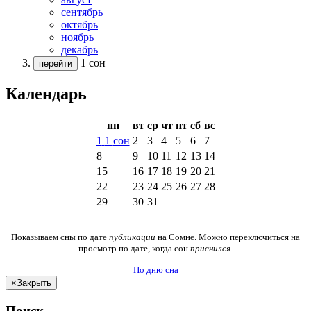
сентябрь
октябрь
ноябрь
декабрь
1 сон
перейти
Календарь
пн
вт
ср
чт
пт
сб
вс
1
1
сон
2
3
4
5
6
7
8
9
10
11
12
13
14
15
16
17
18
19
20
21
22
23
24
25
26
27
28
29
30
31
Показываем сны по дате
публикации
на Сомне. Можно переключиться на
просмотр по дате, когда сон
приснился
.
По дню сна
×
Закрыть
Поиск