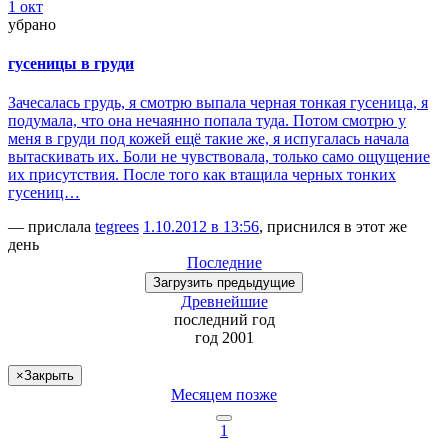
1 окт
убрано
гусеницы в груди
Зачесалась грудь, я смотрю выпала черная тонкая гусеница, я
подумала, что она нечаянно попала туда. Потом смотрю у
меня в груди под кожей ещё такие же, я испугалась начала
вытаскивать их. Боли не чувствовала, только само ощущение
их присутствия. После того как втащила черных тонких
гусениц…
— прислала
tegrees
1.10.2012 в 13:56
, приснился в этот же
день
Последние
Загрузить
предыдущие
Древнейшие
последний
год
год 2001
×
Закрыть
Месяцем позже
1