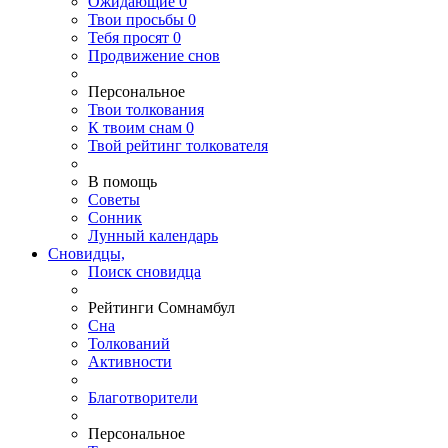
Ожидающие
0
Твои
просьбы
0
Тебя
просят
0
Продвижение снов
Персональное
Твои
толкования
К
твоим
снам
0
Твой
рейтинг толкователя
В помощь
Советы
Сонник
Лунный календарь
Сновидцы,
Поиск сновидца
Рейтинги Сомнамбул
Сна
Толкований
Активности
Благотворители
Персональное