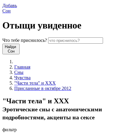
Добавь
Сон
Отыщи
увиденное
Что
тебе
приснилось?
Найди
Сон
Главная
Сны
Чувства
"Части тела" и XXX
Присланные в октябре 2012
"Части тела" и XXX
Эротические сны c анатомическими
подробностями, акценты на сексе
фильтр