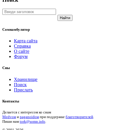
Найти
Сомнамбулятор
Карта сайта
Справка
О сайте
Форум
Сны
Хранилище
Поиск
Прислать
Контакты
Делается с интересом ко снам
Medvом
и
paganoidом
при поддержке
благотворителей
.
Пиши
нам
tork@somn.info
.
© 2001
-2026