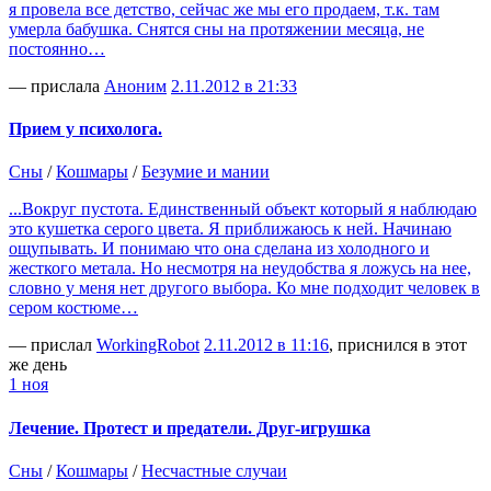
я провела все детство, сейчас же мы его продаем, т.к. там
умерла бабушка. Снятся сны на протяжении месяца, не
постоянно…
— прислала
Аноним
2.11.2012 в 21:33
Прием у психолога.
Сны
/
Кошмары
/
Безумие и мании
...Вокруг пустота. Единственный объект который я наблюдаю
это кушетка серого цвета. Я приближаюсь к ней. Начинаю
ощупывать. И понимаю что она сделана из холодного и
жесткого метала. Но несмотря на неудобства я ложусь на нее,
словно у меня нет другого выбора. Ко мне подходит человек в
сером костюме…
— прислал
WorkingRobot
2.11.2012 в 11:16
, приснился в этот
же день
1 ноя
Лечение. Протест и предатели. Друг-игрушка
Сны
/
Кошмары
/
Несчастные случаи