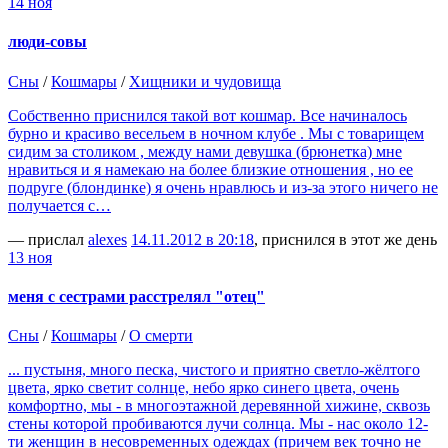
14 ноя
люди-совы
Сны
/
Кошмары
/
Хищники и чудовища
Собственно приснился такой вот кошмар. Все начиналось
бурно и красиво весельем в ночном клубе . Мы с товарищем
сидим за столиком , между нами девушка (брюнетка) мне
нравиться и я намекаю на более близкие отношения , но ее
подруге (блондинке) я очень нравлюсь и из-за этого ничего не
получается с…
— прислал
alexes
14.11.2012 в 20:18
, приснился в этот же день
13 ноя
меня с сестрами расстрелял "отец"
Сны
/
Кошмары
/
О смерти
... пустыня, много песка, чистого и приятно светло-жёлтого
цвета, ярко светит солнце, небо ярко синего цвета, очень
комфортно, мы - в многоэтажной деревянной хижине, сквозь
стены которой пробиваются лучи солнца. Мы - нас около 12-
ти женщин в несовременных одеждах (причем век точно не