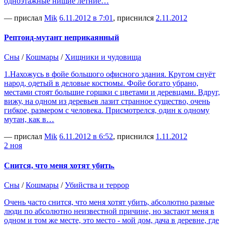
одноэтажные нищие летние…
— прислал
Mik
6.11.2012 в 7:01
, приснился
2.11.2012
Рептоид-мутант неприкаянный
Сны
/
Кошмары
/
Хищники и чудовища
1.Нахожусь в фойе большого офисного здания. Кругом снуёт
народ, одетый в деловые костюмы. Фойе богато убрано,
местами стоят большие горшки с цветами и деревцами. Вдруг,
вижу, на одном из деревьев лазит странное существо, очень
гибкое, размером с человека. Присмотрелся, один к одному
мутан, как в…
— прислал
Mik
6.11.2012 в 6:52
, приснился
1.11.2012
2 ноя
Снится, что меня хотят убить.
Сны
/
Кошмары
/
Убийства и террор
Очень часто снится, что меня хотят убить, абсолютно разные
люди по абсолютно неизвестной причине, но застают меня в
одном и том же месте, это место - мой дом, дача в деревне, где