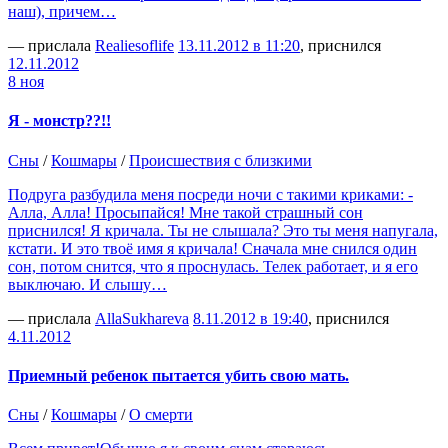
наш), причем…
— прислала
Realiesoflife
13.11.2012 в 11:20
, приснился
12.11.2012
8 ноя
Я - монстр??!!
Сны
/
Кошмары
/
Происшествия с близкими
Подруга разбудила меня посреди ночи с такими криками: -
Алла, Алла! Просыпайся! Мне такой страшный сон
приснился! Я кричала. Ты не слышала? Это ты меня напугала,
кстати. И это твоё имя я кричала! Сначала мне снился один
сон, потом снится, что я проснулась. Телек работает, и я его
выключаю. И слышу…
— прислала
AllaSukhareva
8.11.2012 в 19:40
, приснился
4.11.2012
Приемный ребенок пытается убить свою мать.
Сны
/
Кошмары
/
О смерти