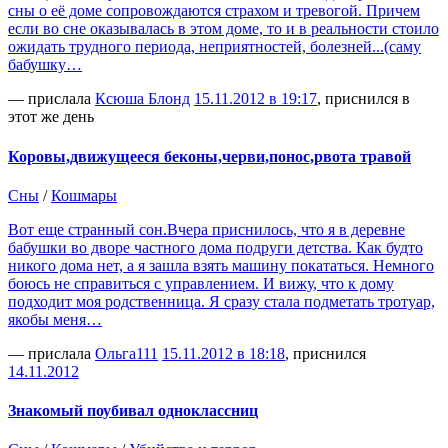
сны о её доме сопровождаются страхом и тревогой. Причем
если во сне оказывалась в этом доме, то и в реальности стоило
ожидать трудного периода, неприятностей, болезней...(саму
бабушку…
— прислала
Ксюша Блонд
15.11.2012 в 19:17
, приснился в
этот же день
Коровы,движущееся беконы,черви,понос,рвота травой
Сны
/
Кошмары
Вот еще странный сон.Вчера приснилось, что я в деревне
бабушки во дворе частного дома подруги детства. Как будто
никого дома нет, а я зашла взять машину покататься. Немного
боюсь не справиться с управлением. И вижу, что к дому
подходит моя родственница. Я сразу стала подметать тротуар,
якобы меня…
— прислала
Ольга111
15.11.2012 в 18:18
, приснился
14.11.2012
Знакомый поубивал одноклассниц