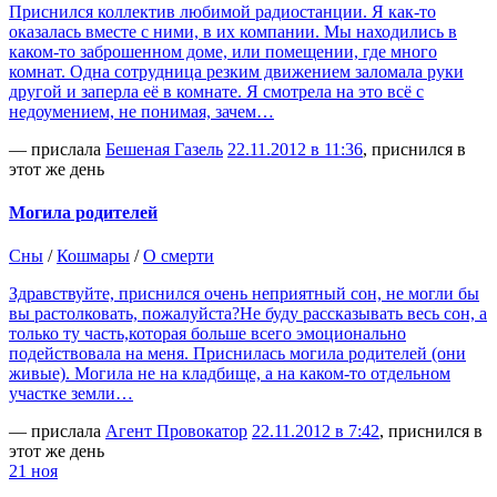
Приснился коллектив любимой радиостанции. Я как-то
оказалась вместе с ними, в их компании. Мы находились в
каком-то заброшенном доме, или помещении, где много
комнат. Одна сотрудница резким движением заломала руки
другой и заперла её в комнате. Я смотрела на это всё с
недоумением, не понимая, зачем…
— прислала
Бешеная Газель
22.11.2012 в 11:36
, приснился в
этот же день
Могила родителей
Сны
/
Кошмары
/
О смерти
Здравствуйте, приснился очень неприятный сон, не могли бы
вы растолковать, пожалуйста?Не буду рассказывать весь сон, а
только ту часть,которая больше всего эмоционально
подействовала на меня. Приснилась могила родителей (они
живые). Могила не на кладбище, а на каком-то отдельном
участке земли…
— прислала
Агент Провокатор
22.11.2012 в 7:42
, приснился в
этот же день
21 ноя