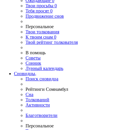
Ожидающие
0
Твои
просьбы
0
Тебя
просят
0
Продвижение снов
Персональное
Твои
толкования
К
твоим
снам
0
Твой
рейтинг толкователя
В помощь
Советы
Сонник
Лунный календарь
Сновидцы,
Поиск сновидца
Рейтинги Сомнамбул
Сна
Толкований
Активности
Благотворители
Персональное