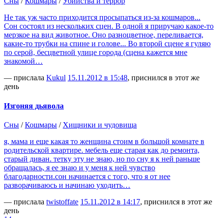
Сны
/
Кошмары
/
Убийства и террор
Не так уж часто приходится просыпаться из-за кошмаров...
Сон состоял из нескольких сцен. В одной я приручаю какое-то
мерзкое на вид животное. Оно разноцветное, переливается,
какие-то трубки на спине и голове... Во второй сцене я гуляю
по серой, бесцветной улице города (сцена кажется мне
знакомой…
— прислала
Kukul
15.11.2012 в 15:48
, приснился в этот же
день
Изгоняя дьявола
Сны
/
Кошмары
/
Хищники и чудовища
я, мама и еще какая то женщина стоим в большой комнате в
родительской квартире. мебель еще старая как до ремонта,
старый диван. тетку эту не знаю, но по сну я к ней раньше
обращалась, я ее знаю и у меня к ней чувство
благодарности.сон начинается с того, что я от нее
разворачиваюсь и начинаю уходить…
— прислала
twistoffate
15.11.2012 в 14:17
, приснился в этот же
день