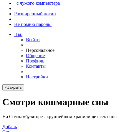
с чужого компьютера
Расширенный логин
Не помню пароль!
Ты
:
Выйти
Персональное
Общение
Профиль
Контакты
Настройки
×
Закрыть
Смотри
кошмарные сны
На Сомнамбуляторе - крупнейшем хранилище всех снов
Добавь
Сон