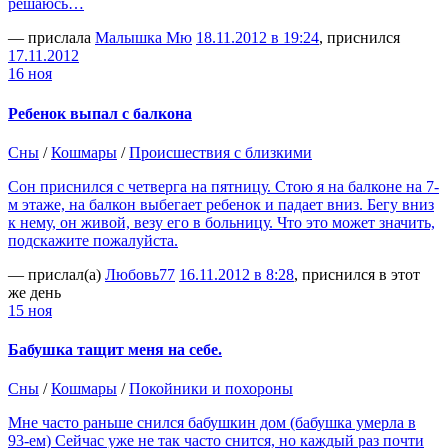
решаюсь…
— прислала
Малышка Мю
18.11.2012 в 19:24
, приснился
17.11.2012
16 ноя
Ребенок выпал с балкона
Сны
/
Кошмары
/
Происшествия с близкими
Сон приснился с четверга на пятницу. Стою я на балконе на 7-
м этаже, на балкон выбегает ребенок и падает вниз. Бегу вниз
к нему, он живой, везу его в больницу. Что это может значить,
подскажите пожалуйста.
— прислал(а)
Любовь77
16.11.2012 в 8:28
, приснился в этот
же день
15 ноя
Бабушка тащит меня на себе.
Сны
/
Кошмары
/
Покойники и похороны
Мне часто раньше снился бабушкин дом (бабушка умерла в
93-ем) Сейчас уже не так часто снится, но каждый раз почти