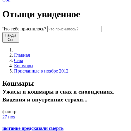
Отыщи
увиденное
Что
тебе
приснилось?
Найди
Сон
Главная
Сны
Кошмары
Присланные в ноябре 2012
Кошмары
Ужасы и кошмары в снах и сновидениях.
Видения и внутренние страхи...
фильтр
27 ноя
цыганке предсказали смерть