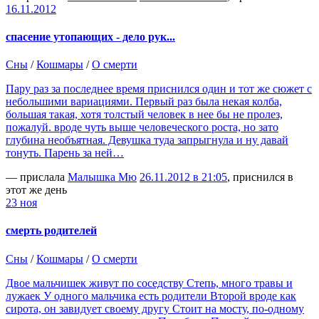
16.11.2012
спасение утопающих - дело рук...
Сны
/
Кошмары
/
О смерти
Пару раз за последнее время приснился один и тот же сюжет с
небольшими вариациями. Первый раз была некая колба,
большая такая, хотя толстый человек в нее бы не пролез,
пожалуй. вроде чуть выше человеческого роста, но зато
глубина необъятная. Девушка туда запрыгнула и ну давай
тонуть. Парень за ней…
— прислала
Малышка Мю
26.11.2012 в 21:05
, приснился в
этот же день
23 ноя
смерть родителей
Сны
/
Кошмары
/
О смерти
Двое мальчишек живут по соседству Степь, много травы и
лужаек У одного мальчика есть родители Второй вроде как
сирота, он завидует своему другу Стоит на мосту, по-одному