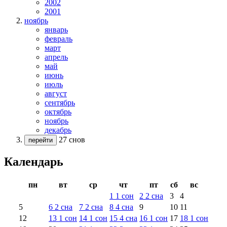
2002
2001
ноябрь
январь
февраль
март
апрель
май
июнь
июль
август
сентябрь
октябрь
ноябрь
декабрь
27 снов
перейти
Календарь
пн
вт
ср
чт
пт
сб
вс
1
1
сон
2
2
сна
3
4
5
6
2
сна
7
2
сна
8
4
сна
9
10
11
12
13
1
сон
14
1
сон
15
4
сна
16
1
сон
17
18
1
сон