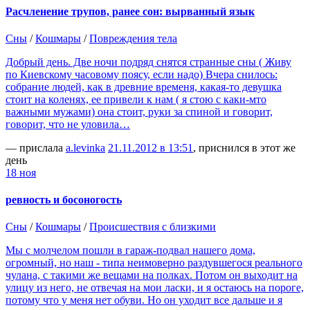
Расчленение трупов, ранее сон: вырванный язык
Сны
/
Кошмары
/
Повреждения тела
Добрый день. Две ночи подряд снятся странные сны ( Живу
по Киевскому часовому поясу, если надо) Вчера снилось:
собрание людей, как в древние временя, какая-то девушка
стоит на коленях, ее привели к нам ( я стою с каки-мто
важными мужами) она стоит, руки за спиной и говорит,
говорит, что не уловила…
— прислала
a.levinka
21.11.2012 в 13:51
, приснился в этот же
день
18 ноя
ревность и босоногость
Сны
/
Кошмары
/
Происшествия с близкими
Мы с молчелом пошли в гараж-подвал нашего дома,
огромный, но наш - типа неимоверно раздувшегося реального
чулана, с такими же вещами на полках. Потом он выходит на
улицу из него, не отвечая на мои ласки, и я остаюсь на пороге,
потому что у меня нет обуви. Но он уходит все дальше и я