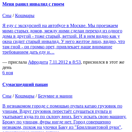
Меня ранил инвалид с гноем
Сны
/
Кошмары
Я еду с экскурсией на автобусе в Москве. Мы проезжаем
мимо старых домов, между ними сделан переход из одного
дома в другой - тоже старый, ветхий. И в нем видно как у
окна сидит старый инвалид. У него желтое лицо, видно, что
там гной - он громко орет, привлекает наше внимание
требованием дать еду и…
— прислала
Афродита
7.11.2012 в 8:53
, приснился в этот же
день
6 ноя
Сумасшедший пацан
Сны
/
Кошмары
/
Безумие и мании
В незнакомом городе с помошью пульта катаю грузовик по
улицам. Вдруг грузовик перестаёт слушаться пульта и
укатывает куда-то по склону вниз. Бегу искать свою машину.
Брожу по улицам, фуры нигде нет. Город совершенно
незнаком, похож на улочки Баку из "Бриллиантовой руки",