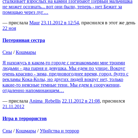
сталкивает взрослых на камни Погибают Первый мальчишка
не может осознать... вот они были, теперь - нет Бежит за
помощью через луг…
— прислала
Maur
23.11.2012 в 12:54
, приснился в этот же день
22 ноя
Потерянная сестра
Сны
/
Кошмары
Я нахожусь в каком-то городе с незнакомыми мне троими
людьми - два парня и девушка. Мы едем по улице. Вокруг
очень красиво - зима, предновогоднее время, город, будто с
рекламы Кока-Колы, но других людей вокруг нет, только
какие-то неясные темные тени. Мы едем в сооружении,
отдаленно напоминающем…
— прислала
Anima_Rebellis
22.11.2012 в 21:08
, приснился
21.11.2012
Игра в террористов
Сны
/
Кошмары
/
Убийства и террор