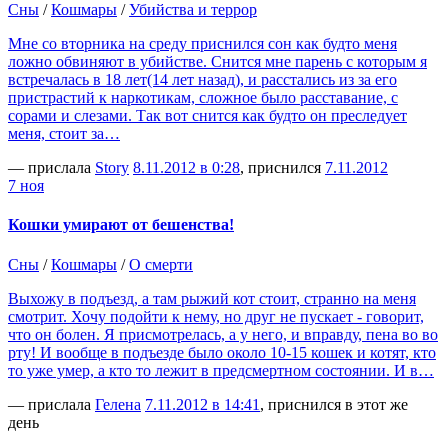
Сны
/
Кошмары
/
Убийства и террор
Мне со вторника на среду приснился сон как будто меня
ложно обвиняют в убийстве. Снится мне парень с которым я
встречалась в 18 лет(14 лет назад), и расстались из за его
пристрастий к наркотикам, сложное было расставание, с
сорами и слезами. Так вот снится как будто он преследует
меня, стоит за…
— прислала
Story
8.11.2012 в 0:28
, приснился
7.11.2012
7 ноя
Кошки умирают от бешенства!
Сны
/
Кошмары
/
О смерти
Выхожу в подъезд, а там рыжий кот стоит, странно на меня
смотрит. Хочу подойти к нему, но друг не пускает - говорит,
что он болен. Я присмотрелась, а у него, и вправду, пена во во
рту! И вообще в подъезде было около 10-15 кошек и котят, кто
то уже умер, а кто то лежит в предсмертном состоянии. И в…
— прислала
Гелена
7.11.2012 в 14:41
, приснился в этот же
день