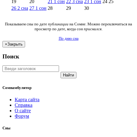
19
20
21
1
сон
22
3
сна
23
1
сон
24
25
26
2
сна
27
1
сон
28
29
30
Показываем сны по дате
публикации
на Сомне. Можно переключиться на
просмотр по дате, когда сон
приснился
.
По дню сна
×
Закрыть
Поиск
Найти
Сомнамбулятор
Карта сайта
Справка
О сайте
Форум
Сны