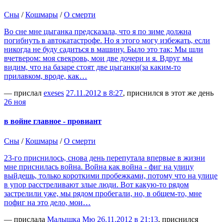
Сны
/
Кошмары
/
О смерти
Во сне мне цыганка предсказала, что я по зиме должна
погибнуть в автокатастрофе. Но я этого могу избежать, если
никогда не буду садиться в машину. Было это так: Мы шли
вчетвером: моя свекровь, мои две дочери и я. Вдруг мы
видим, что на базаре стоят две цыганки(за каким-то
прилавком, вроде, как…
— прислал
exeses
27.11.2012 в 8:27
, приснился в этот же день
26 ноя
в войне главное - провиант
Сны
/
Кошмары
/
О смерти
23-го приснилось, снова день перепутала впервые в жизни
мне приснилась война. Война как война - фиг на улицу
выйдешь, только короткими пробежками, потому что на улице
в упор расстреливают злые люди. Вот какую-то рядом
застрелили уже, мы рядом пробегали, но, в общем-то, мне
пофиг на это дело, мои…
— прислала
Малышка Мю
26.11.2012 в 21:13
, приснился