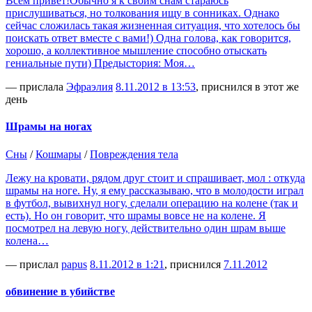
Всем привет!Обычно я к своим снам стараюсь
прислушиваться, но толкования ищу в сонниках. Однако
сейчас сложилась такая жизненная ситуация, что хотелось бы
поискать ответ вместе с вами!) Одна голова, как говорится,
хорошо, а коллективное мышление способно отыскать
гениальные пути) Предыстория: Моя…
— прислала
Эфраэлия
8.11.2012 в 13:53
, приснился в этот же
день
Шрамы на ногах
Сны
/
Кошмары
/
Повреждения тела
Лежу на кровати, рядом друг стоит и спрашивает, мол : откуда
шрамы на ноге. Ну, я ему рассказываю, что в молодости играл
в футбол, вывихнул ногу, сделали операцию на колене (так и
есть). Но он говорит, что шрамы вовсе не на колене. Я
посмотрел на левую ногу, действительно один шрам выше
колена…
— прислал
papus
8.11.2012 в 1:21
, приснился
7.11.2012
обвинение в убийстве