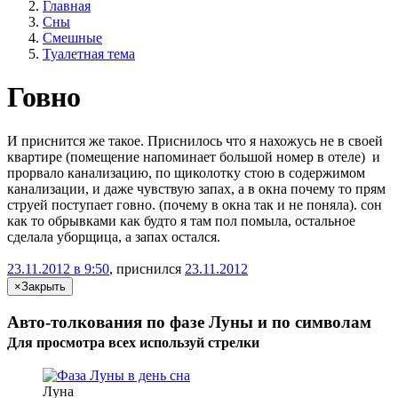
Главная
Сны
Смешные
Туалетная тема
Говно
И приснится же такое. Приснилось что я нахожусь не в своей
квартире (помещение напоминает большой номер в отеле) и
прорвало канализацию, по щиколотку стою в содержимом
канализации, и даже чувствую запах, а в окна почему то прям
струей поступает говно. (почему в окна так и не поняла). сон
как то обрывками как будто я там пол помыла, остальное
сделала уборщица, а запах остался.
23.11.2012 в 9:50
, приснился
23.11.2012
×
Закрыть
Авто-толкования по фазе Луны и по символам
Для просмотра всех
используй
стрелки
Луна