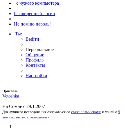
с чужого компьютера
Расширенный логин
Не помню пароль!
Ты
:
Выйти
Персональное
Общение
Профиль
Контакты
Настройки
Прислала
Vetoshka
На
Сомне
с 29.1.2007
Для лучшего исследования
ознакомься
со
связанными снами
и
узнай
о
5
важных шагах к толкованию
.