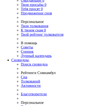
Ожидающие
0
Твои
просьбы
0
Тебя
просят
0
Продвижение снов
Персональное
Твои
толкования
К
твоим
снам
0
Твой
рейтинг толкователя
В помощь
Советы
Сонник
Лунный календарь
Сновидцы,
Поиск сновидца
Рейтинги Сомнамбул
Сна
Толкований
Активности
Благотворители
Персональное