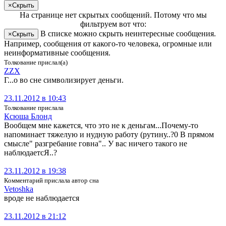
×
Скрыть
На странице
нет скрытых сообщений
.
Потому что мы
фильтруем вот что:
В списке можно скрыть неинтересные сообщения.
×
Скрыть
Например, сообщения от какого-то человека, огромные или
неинформативные сообщения.
Толкование прислал(а)
ZZX
Г...о во сне символизирует деньги.
23.11.2012 в 10:43
Толкование прислала
Ксю­ша Блонд
Вообщем мне кажется, что это не к деньгам...Почему-то
напоминает тяжелую и нудную работу (рутину..?0 В прямом
смысле" разгребание говна".. У вас ничего такого не
наблюдаетсЯ..?
23.11.2012 в 19:38
Комментарий прислала автор сна
Vetoshka
вроде не наблюдается
23.11.2012 в 21:12