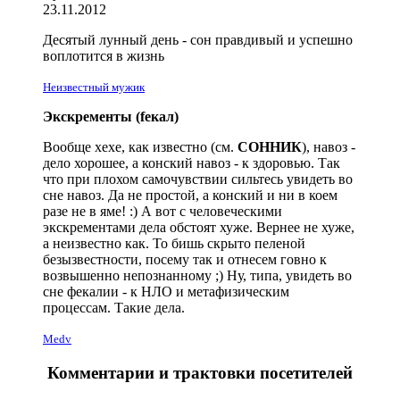
23.11.2012
Десятый лунный день - сон правдивый и успешно
воплотится в жизнь
Неизвестный мужик
Экскременты (feкал)
Вообще хехе, как известно (см.
СОННИК
), навоз -
дело хорошее, а конский навоз - к здоровью. Так
что при плохом самочувствии сильтесь увидеть во
сне навоз. Да не простой, а конский и ни в коем
разе не в яме! :) А вот с человеческими
экскрементами дела обстоят хуже. Вернее не хуже,
а неизвестно как. То бишь скрыто пеленой
безызвестности, посему так и отнесем говно к
возвышенно непознанному ;) Ну, типа, увидеть во
сне фекалии - к НЛО и метафизическим
процессам. Такие дела.
Medv
Комментарии и трактовки посетителей