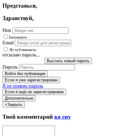
Представься
,
Здравствуй
,
Ник
Запомнить
Email
Не публиковать
отсылаю пароль...
Выслать новый пароль
Пароль
Войти без публикации
Если я уже зарегистрирован
Я не помню пароль
Если я ещё не зарегистрирован
Дополнительно
×
Закрыть
Твой
комментарий
ко сну