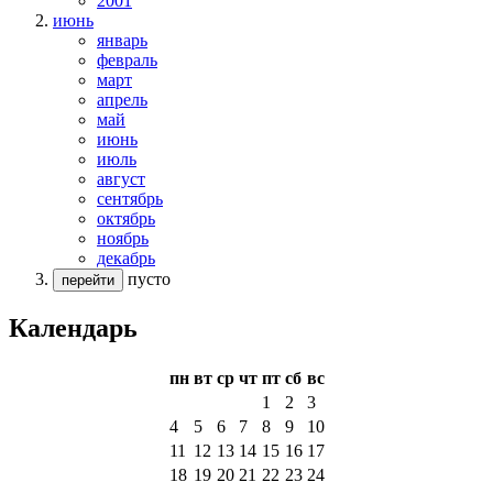
2001
июнь
январь
февраль
март
апрель
май
июнь
июль
август
сентябрь
октябрь
ноябрь
декабрь
пусто
перейти
Календарь
пн
вт
ср
чт
пт
сб
вс
1
2
3
4
5
6
7
8
9
10
11
12
13
14
15
16
17
18
19
20
21
22
23
24