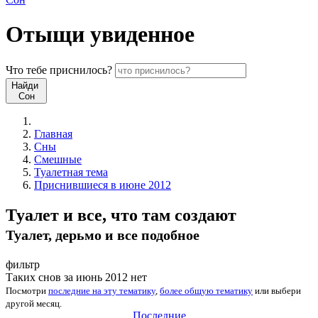
Отыщи
увиденное
Что
тебе
приснилось?
Найди
Сон
Главная
Сны
Смешные
Туалетная тема
Приснившиеся в июне 2012
Туалет и все, что там создают
Туалет, дерьмо и все подобное
фильтр
Таких снов за июнь 2012 нет
Посмотри
последние на эту тематику
,
более общую тематику
или
выбери
другой месяц
.
Последние