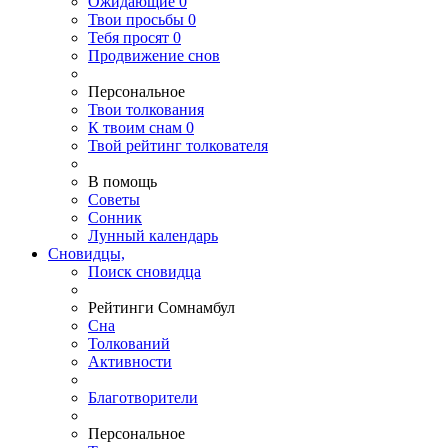
Ожидающие
0
Твои
просьбы
0
Тебя
просят
0
Продвижение снов
Персональное
Твои
толкования
К
твоим
снам
0
Твой
рейтинг толкователя
В помощь
Советы
Сонник
Лунный календарь
Сновидцы,
Поиск сновидца
Рейтинги Сомнамбул
Сна
Толкований
Активности
Благотворители
Персональное