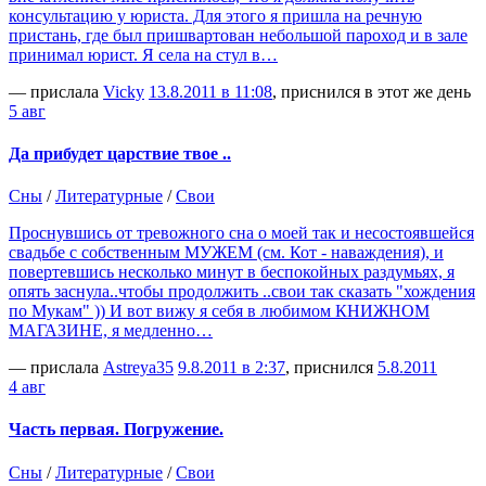
консультацию у юриста. Для этого я пришла на речную
пристань, где был пришвартован небольшой пароход и в зале
принимал юрист. Я села на стул в…
— прислала
Vicky
13.8.2011 в 11:08
, приснился в этот же день
5 авг
Да прибудет царствие твое ..
Сны
/
Литературные
/
Свои
Проснувшись от тревожного сна о моей так и несостоявшейся
свадьбе с собственным МУЖЕМ (см. Кот - наваждения), и
повертевшись несколько минут в беспокойных раздумьях, я
опять заснула..чтобы продолжить ..свои так сказать "хождения
по Мукам" )) И вот вижу я себя в любимом КНИЖНОМ
МАГАЗИНЕ, я медленно…
— прислала
Аstreya35
9.8.2011 в 2:37
, приснился
5.8.2011
4 авг
Часть первая. Погружение.
Сны
/
Литературные
/
Свои