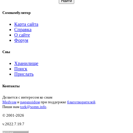
Найти
Сомнамбулятор
Карта сайта
Справка
О сайте
Форум
Сны
Хранилище
Поиск
Прислать
Контакты
Делается с интересом ко снам
Medvом
и
paganoidом
при поддержке
благотворителей
.
Пиши
нам
tork@somn.info
.
© 2001
-2026
v.2022.7.19.7