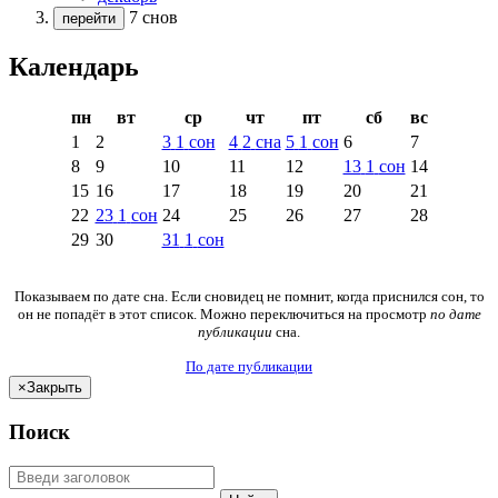
7 снов
перейти
Календарь
пн
вт
ср
чт
пт
сб
вс
1
2
3
1
сон
4
2
сна
5
1
сон
6
7
8
9
10
11
12
13
1
сон
14
15
16
17
18
19
20
21
22
23
1
сон
24
25
26
27
28
29
30
31
1
сон
Показываем по дате сна. Если сновидец не помнит, когда приснился сон, то
он не попадёт в этот список. Можно переключиться на просмотр
по дате
публикации
сна.
По дате публикации
×
Закрыть
Поиск