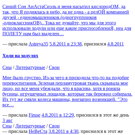
Синий Сон АнАстаСиэль и меня насытил кислородОМ, да
так, что Я поднялась в небо, да не одна - а целОЙ компанией
друзей - единомышлеников.(одногруппников
-одноклассникОВ).. Тока не думайте, что мы для этого
использовали ходули или еще какие приспособлениЯ, неа для
ПОЛЕТУ нам был выделен…
— прислала
Аstreya35
5.8.2011 в 23:38
, приснился
4.8.2011
Ходи на ходулях
Сны
/
Литературные
/
Свои
Мне было грустно. Из-за чего я проходила что-то на подобие
перевоспитания. Зеленая перламутровая ткань скрывала мое
лицо, но все меня убеждали, что я красива, хотя я роняла
бусины, игрушечных лошадок, которые так бережно собирала.
Их тут же смяли колеса машины, внезапно возникшей. "Это
все…
— прислала
Firuse
4.8.2011 в 12:29
, приснился в этот же день
3 авг
Сны
/
Литературные
/
Свои
— прислала
НеВеСта
3.8.2011 в 4:30
, приснился в этот же