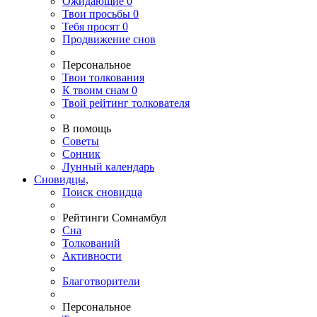
Ожидающие
0
Твои
просьбы
0
Тебя
просят
0
Продвижение снов
Персональное
Твои
толкования
К
твоим
снам
0
Твой
рейтинг толкователя
В помощь
Советы
Сонник
Лунный календарь
Сновидцы,
Поиск сновидца
Рейтинги Сомнамбул
Сна
Толкований
Активности
Благотворители
Персональное