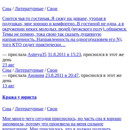
Сны
/
Литературные
/
Свои
Снится чья-то гостиная..Я сижу на диване, утопая в
подушках, мне хорошо и комфортно..В гостиной не одна, а в
окружении неких молодых людей (мужского полу)..общаемся.
Темы не помню, тока свою так сказать душевную
направленность..Направленность на одного(назовем его N),
того КТО сидит практически…
— прислала
Аstreya35
31.8.2011 в 15:23
, приснился в этот же
день
23 авг
Сны
/
Литературные
/
Свои
— прислала
Аноним
23.8.2011 в 20:47
, приснился в этот же
день
13 авг
Кража у юриста
Сны
/
Литературные
/
Свои
Мне много чего сегодня приснилось, но часть сна я хорошо
запомнила, потому что произвела на меня сильное
впечатление. Мне приснилось, что я должна получить