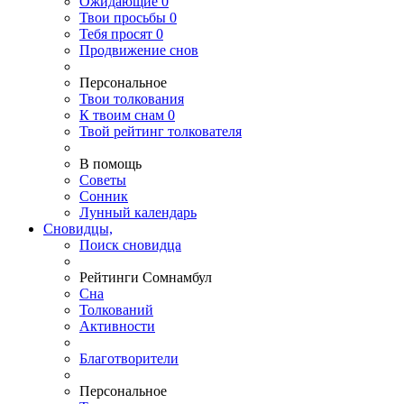
Ожидающие
0
Твои
просьбы
0
Тебя
просят
0
Продвижение снов
Персональное
Твои
толкования
К
твоим
снам
0
Твой
рейтинг толкователя
В помощь
Советы
Сонник
Лунный календарь
Сновидцы,
Поиск сновидца
Рейтинги Сомнамбул
Сна
Толкований
Активности
Благотворители
Персональное