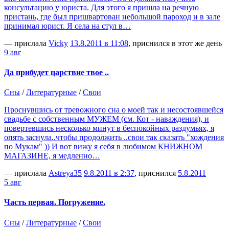
консультацию у юриста. Для этого я пришла на речную
пристань, где был пришвартован небольшой пароход и в зале
принимал юрист. Я села на стул в…
— прислала
Vicky
13.8.2011 в 11:08
, приснился в этот же день
9 авг
Да прибудет царствие твое ..
Сны
/
Литературные
/
Свои
Проснувшись от тревожного сна о моей так и несостоявшейся
свадьбе с собственным МУЖЕМ (см. Кот - наваждения), и
повертевшись несколько минут в беспокойных раздумьях, я
опять заснула..чтобы продолжить ..свои так сказать "хождения
по Мукам" )) И вот вижу я себя в любимом КНИЖНОМ
МАГАЗИНЕ, я медленно…
— прислала
Аstreya35
9.8.2011 в 2:37
, приснился
5.8.2011
5 авг
Часть первая. Погружение.
Сны
/
Литературные
/
Свои