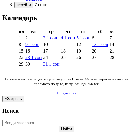
7 снов
перейти
Календарь
пн
вт
ср
чт
пт
сб
вс
1
2
3
1
сон
4
1
сон
5
1
сон
6
7
8
9
1
сон
10
11
12
13
1
сон
14
15
16
17
18
19
20
21
22
23
1
сон
24
25
26
27
28
29
30
31
1
сон
Показываем сны по дате
публикации
на Сомне. Можно переключиться на
просмотр по дате, когда сон
приснился
.
По дню сна
×
Закрыть
Поиск
Найти