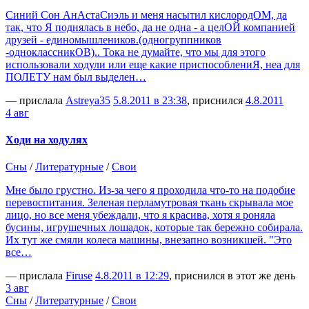
Синий Сон АнАстаСиэль и меня насытил кислородОМ, да
так, что Я поднялась в небо, да не одна - а целОЙ компанией
друзей - единомышлеников.(одногруппников
-одноклассникОВ).. Тока не думайте, что мы для этого
использовали ходули или еще какие приспособлениЯ, неа для
ПОЛЕТУ нам был выделен…
— прислала
Аstreya35
5.8.2011 в 23:38
, приснился
4.8.2011
4 авг
Ходи на ходулях
Сны
/
Литературные
/
Свои
Мне было грустно. Из-за чего я проходила что-то на подобие
перевоспитания. Зеленая перламутровая ткань скрывала мое
лицо, но все меня убеждали, что я красива, хотя я роняла
бусины, игрушечных лошадок, которые так бережно собирала.
Их тут же смяли колеса машины, внезапно возникшей. "Это
все…
— прислала
Firuse
4.8.2011 в 12:29
, приснился в этот же день
3 авг
Сны
/
Литературные
/
Свои