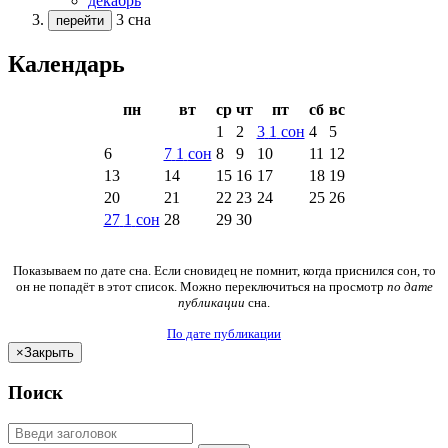
декабрь
3 сна
перейти
Календарь
пн
вт
ср
чт
пт
сб
вс
1
2
3
1
сон
4
5
6
7
1
сон
8
9
10
11
12
13
14
15
16
17
18
19
20
21
22
23
24
25
26
27
1
сон
28
29
30
Показываем по дате сна. Если сновидец не помнит, когда приснился сон, то
он не попадёт в этот список. Можно переключиться на просмотр
по дате
публикации
сна.
По дате публикации
×
Закрыть
Поиск