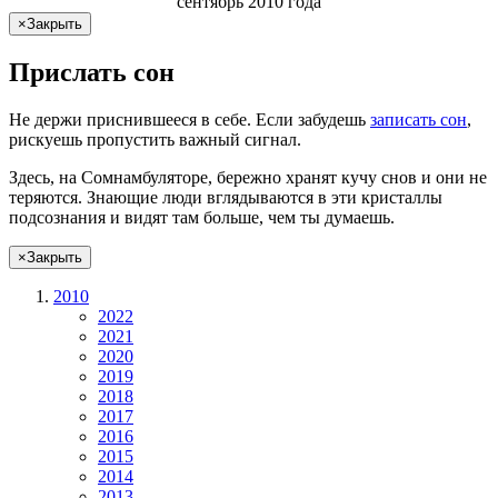
сентябрь 2010 года
×
Закрыть
Прислать сон
Не
держи
приснившееся в себе. Если
забудешь
записать сон
,
рискуешь
пропустить важный сигнал.
Здесь, на Сомнамбуляторе, бережно хранят
кучу снов
и они не
теряются. Знающие люди вглядываются в эти кристаллы
подсознания и видят там больше, чем
ты
думаешь
.
×
Закрыть
2010
2022
2021
2020
2019
2018
2017
2016
2015
2014
2013