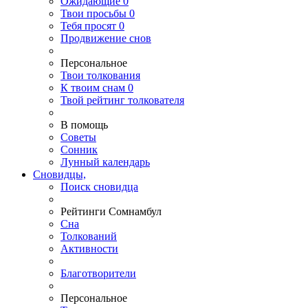
Ожидающие
0
Твои
просьбы
0
Тебя
просят
0
Продвижение снов
Персональное
Твои
толкования
К
твоим
снам
0
Твой
рейтинг толкователя
В помощь
Советы
Сонник
Лунный календарь
Сновидцы,
Поиск сновидца
Рейтинги Сомнамбул
Сна
Толкований
Активности
Благотворители
Персональное