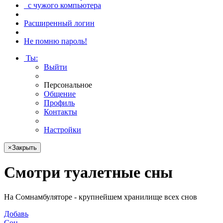
с чужого компьютера
Расширенный логин
Не помню пароль!
Ты
:
Выйти
Персональное
Общение
Профиль
Контакты
Настройки
×
Закрыть
Смотри
туалетные сны
На Сомнамбуляторе - крупнейшем хранилище всех снов
Добавь
Сон