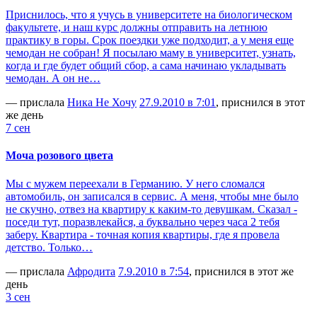
Приснилось, что я учусь в университете на биологическом
факультете, и наш курс должны отправить на летнюю
практику в горы. Срок поездки уже подходит, а у меня еще
чемодан не собран! Я посылаю маму в университет, узнать,
когда и где будет общий сбор, а сама начинаю укладывать
чемодан. А он не…
— прислала
Ника Не Хочу
27.9.2010 в 7:01
, приснился в этот
же день
7 сен
Моча розового цвета
Мы с мужем переехали в Германию. У него сломался
автомобиль, он записался в сервис. А меня, чтобы мне было
не скучно, отвез на квартиру к каким-то девушкам. Сказал -
поседи тут, поразвлекайся, а буквально через часа 2 тебя
заберу. Квартира - точная копия квартиры, где я провела
детство. Только…
— прислала
Афродита
7.9.2010 в 7:54
, приснился в этот же
день
3 сен