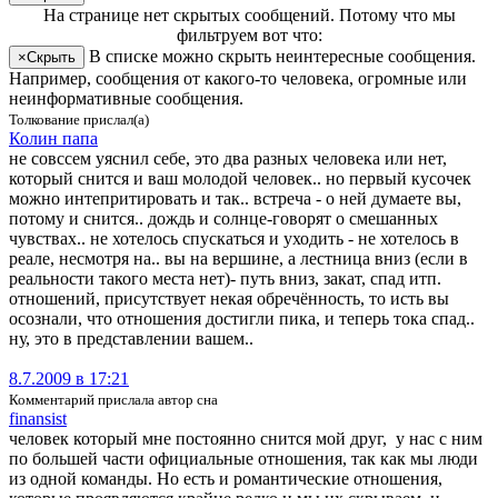
На странице
нет скрытых сообщений
.
Потому что мы
фильтруем вот что:
В списке можно скрыть неинтересные сообщения.
×
Скрыть
Например, сообщения от какого-то человека, огромные или
неинформативные сообщения.
Толкование прислал(а)
Ко­лин па­па
не совссем уяснил себе, это два разных человека или нет,
который снится и ваш молодой человек.. но первый кусочек
можно интепритировать и так.. встреча - о ней думаете вы,
потому и снится.. дождь и солнце-говорят о смешанных
чувствах.. не хотелось спускаться и уходить - не хотелось в
реале, несмотря на.. вы на вершине, а лестница вниз (если в
реальности такого места нет)- путь вниз, закат, спад итп.
отношений, присутствует некая обречённость, то исть вы
осознали, что отношения достигли пика, и теперь тока спад..
ну, это в представлении вашем..
8.7.2009 в 17:21
Комментарий прислала автор сна
fi­nan­sist
человек который мне постоянно снится мой друг, у нас с ним
по большей части официальные отношения, так как мы люди
из одной команды. Но есть и романтические отношения,