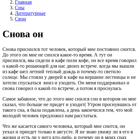
Главная
Сны
Литературные
Свои
Снова он
Снова приснился тот человек, который мне постоянно снится.
До этого он мне не снился какое-то время. А тут он
приснился, мы сидели в кафе пили кофе, он все время говорил
о какой-то решающей для нас двоих встрече. когда мы вышли
из кафе шел летний теплый дождь и почему-то светило
солнце. Мы стояли у дверей в кафе на вершине лестницы и не
хотели спускаться вниз и уходить. Он меня поддерживал и
снова говорил о какой-то встрече, а потом я проснулась
Самое забавное, что до этого мне снился сон в котором он мне
сказал, что больше не придет и уходит( Утром проснувшись от
такого сна, я была подавлена, а день закончился тем, что мой
молодой человек предложил нам расстаться.
Что же касается самого человека, который мне снится, он
уехал и приедет только в августе. Я не знаю увижу ли я его в
жизни и есть ли у него кто-либо, и почему он в моих снах