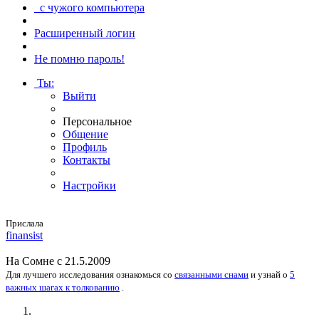
с чужого компьютера
Расширенный логин
Не помню пароль!
Ты
:
Выйти
Персональное
Общение
Профиль
Контакты
Настройки
Прислала
fi­nan­sist
На
Сомне
с 21.5.2009
Для лучшего исследования
ознакомься
со
связанными снами
и
узнай
о
5
важных шагах к толкованию
.