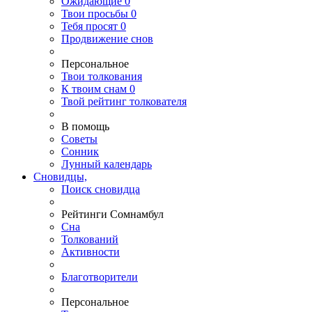
Ожидающие
0
Твои
просьбы
0
Тебя
просят
0
Продвижение снов
Персональное
Твои
толкования
К
твоим
снам
0
Твой
рейтинг толкователя
В помощь
Советы
Сонник
Лунный календарь
Сновидцы,
Поиск сновидца
Рейтинги Сомнамбул
Сна
Толкований
Активности
Благотворители
Персональное