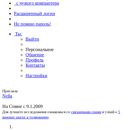
с чужого компьютера
Расширенный логин
Не помню пароль!
Ты
:
Выйти
Персональное
Общение
Профиль
Контакты
Настройки
Прислала
Nella
На
Сомне
с 9.1.2009
Для лучшего исследования
ознакомься
со
связанными снами
и
узнай
о
5
важных шагах к толкованию
.