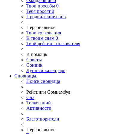
Ожидающие
0
Твои
просьбы
0
Тебя
просят
0
Продвижение снов
Персональное
Твои
толкования
К
твоим
снам
0
Твой
рейтинг толкователя
В помощь
Советы
Сонник
Лунный календарь
Сновидцы,
Поиск сновидца
Рейтинги Сомнамбул
Сна
Толкований
Активности
Благотворители
Персональное