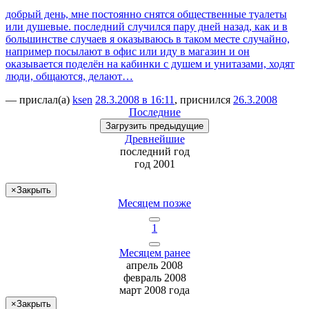
добрый день, мне постоянно снятся общественные туалеты
или душевые. последний случился пару дней назад, как и в
большинстве случаев я оказываюсь в таком месте случайно,
например посылают в офис или иду в магазин и он
оказывается поделён на кабинки с душем и унитазами, ходят
люди, общаются, делают…
— прислал(а)
ksen
28.3.2008 в 16:11
, приснился
26.3.2008
Последние
Загрузить
предыдущие
Древнейшие
последний
год
год 2001
×
Закрыть
Месяцем позже
1
Месяцем ранее
апрель 2008
февраль 2008
март 2008 года
×
Закрыть