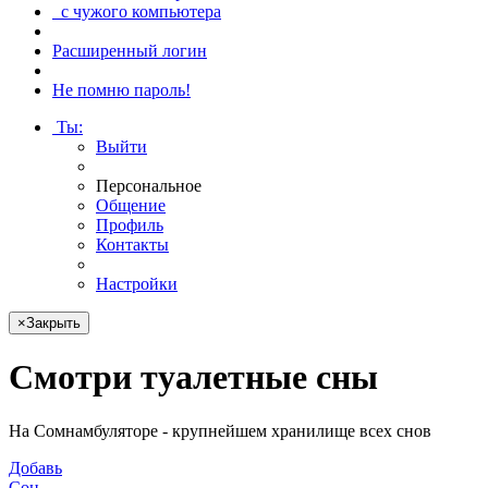
с чужого компьютера
Расширенный логин
Не помню пароль!
Ты
:
Выйти
Персональное
Общение
Профиль
Контакты
Настройки
×
Закрыть
Смотри
туалетные сны
На Сомнамбуляторе - крупнейшем хранилище всех снов
Добавь
Сон