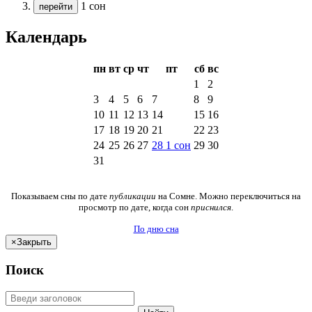
1 сон
перейти
Календарь
пн
вт
ср
чт
пт
сб
вс
1
2
3
4
5
6
7
8
9
10
11
12
13
14
15
16
17
18
19
20
21
22
23
24
25
26
27
28
1
сон
29
30
31
Показываем сны по дате
публикации
на Сомне. Можно переключиться на
просмотр по дате, когда сон
приснился
.
По дню сна
×
Закрыть
Поиск