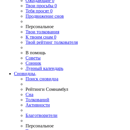
Ожидающие
0
Твои
просьбы
0
Тебя
просят
0
Продвижение снов
Персональное
Твои
толкования
К
твоим
снам
0
Твой
рейтинг толкователя
В помощь
Советы
Сонник
Лунный календарь
Сновидцы,
Поиск сновидца
Рейтинги Сомнамбул
Сна
Толкований
Активности
Благотворители
Персональное