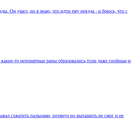
ы. Он ушел, но я знаю, что идти ему некуда - и боюсь, что с
ня какие-то непонятные раны образовались,толи даже гнойные,и
бывал схватить пальцами, потянул но вытащить не смог и не