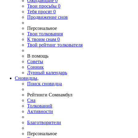
Ожидающие
0
Твои
просьбы
0
Тебя
просят
0
Продвижение снов
Персональное
Твои
толкования
К
твоим
снам
0
Твой
рейтинг толкователя
В помощь
Советы
Сонник
Лунный календарь
Сновидцы,
Поиск сновидца
Рейтинги Сомнамбул
Сна
Толкований
Активности
Благотворители
Персональное