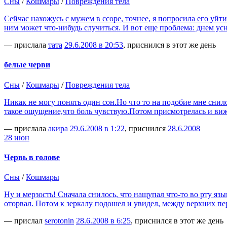
Сны
/
Кошмары
/
Повреждения тела
Сейчас нахожусь с мужем в ссоре, точнее, я попросила его уйт
ним может что-нибудь случиться. И вот еще проблема: днем усн
— прислала
тата
29.6.2008 в 20:53
, приснился в этот же день
белые черви
Сны
/
Кошмары
/
Повреждения тела
Никак не могу понять один сон.Но что то на подобие мне снило
такое ощущение,что боль чувствую.Потом присмотрелась и ви
— прислала
акира
29.6.2008 в 1:22
, приснился
28.6.2008
28 июн
Червь в голове
Сны
/
Кошмары
Ну и мерзость! Сначала снилось, что нащупал что-то во рту яз
оторвал. Потом к зеркалу подошел и увидел, между верхних пе
— прислал
serotonin
28.6.2008 в 6:25
, приснился в этот же день