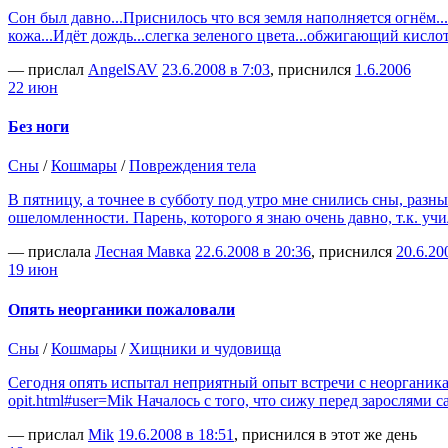
Сон был давно...Приснилось что вся земля наполняется огнём...
кожа...Идёт дождь...слегка зеленого цвета...обжигающий кисло
— прислал
AngelSAV
23.6.2008 в 7:03
, приснился
1.6.2006
22 июн
Без ноги
Сны
/
Кошмары
/
Повреждения тела
В пятницу, а точнее в субботу под утро мне снились сны, раз
ошеломленности. Парень, которого я знаю очень давно, т.к. уч
— прислала
Лесная Мавка
22.6.2008 в 20:36
, приснился
20.6.20
19 июн
Опять неорганики пожаловали
Сны
/
Кошмары
/
Хищники и чудовища
Сегодня опять испытал неприятный опыт встречи с неорганиками 
opit.html#user=Mik Началось с того, что сижу перед зарослями 
— прислал
Mik
19.6.2008 в 18:51
, приснился в этот же день