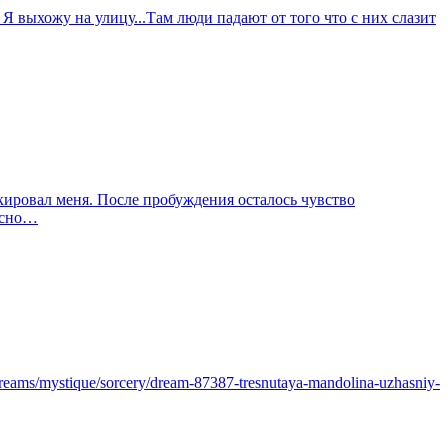
 Я выхожу на улицу...Там люди падают от того что с них слазит
окировал меня. После пробуждения осталось чувство
тесно…
ms/mystique/sorcery/dream-87387-tresnutaya-mandolina-uzhasniy-