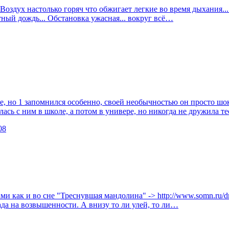
Воздух настолько горяч что обжигает легкие во время дыхания...
тный дождь... Обстановка ужасная... вокруг всё…
ные, но 1 запомнился особенно, своей необычностью он просто ш
илась с ним в школе, а потом в универе, но никогда не дружила 
08
как и во сне "Треснувшая мандолина" -> http://www.somn.ru/drea
сада на возвышенности. А внизу то ли улей, то ли…