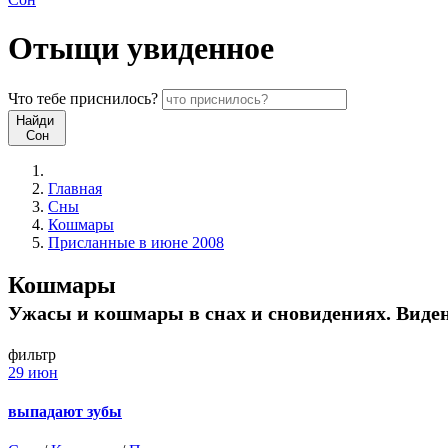
Отыщи
увиденное
Что
тебе
приснилось?
Найди
Сон
Главная
Сны
Кошмары
Присланные в июне 2008
Кошмары
Ужасы и кошмары в снах и сновидениях. Видени
фильтр
29 июн
выпадают зубы