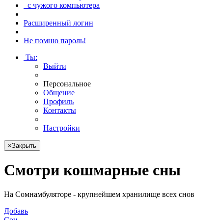
с чужого компьютера
Расширенный логин
Не помню пароль!
Ты
:
Выйти
Персональное
Общение
Профиль
Контакты
Настройки
×
Закрыть
Смотри
кошмарные сны
На Сомнамбуляторе - крупнейшем хранилище всех снов
Добавь
Сон