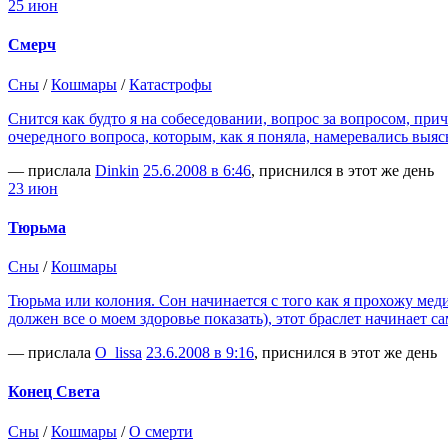
25 июн
Смерч
Сны
/
Кошмары
/
Катастрофы
Снится как будто я на собеседовании, вопрос за вопросом, прич
очередного вопроса, которым, как я поняла, намеревались выя
— прислала
Dinkin
25.6.2008 в 6:46
, приснился в этот же день
23 июн
Тюрьма
Сны
/
Кошмары
Тюрьма или колония. Сон начинается с того как я прохожу меди
должен все о моем здоровье показать), этот браслет начинает са
— прислала
O_lissa
23.6.2008 в 9:16
, приснился в этот же день
Конец Света
Сны
/
Кошмары
/
О смерти