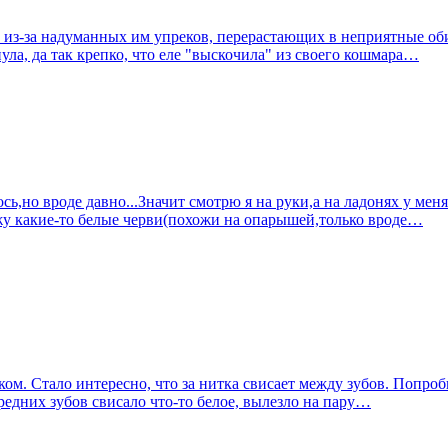
и из-за надуманных им упреков, перерастающих в неприятные обид
ула, да так крепко, что еле "выскочила" из своего кошмара…
сь,но вроде давно...Значит смотрю я на руки,а на ладонях у ме
жу какие-то белые черви(похожи на опарышей,только вроде…
ыком. Стало интересно, что за нитка свисает между зубов. Попро
редних зубов свисало что-то белое, вылезло на пару…