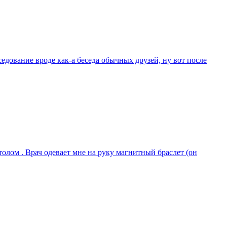
седование вроде как-а беседа обычных друзей, ну вот после
толом . Врач одевает мне на руку магнитный браслет (он