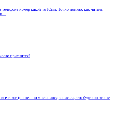
 в телефоне номер какой-то Юми. Точно помню, как читала
Юми…
о могло приснится?
се такое (он неавно мне снился, я писала, что будто он это не