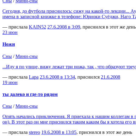
Сны
/
Мини-сны
Сегодня, до футбола приснилось: сижу на какой-то лекции... 
имена в записной книжке в телефоне: Юриоки Суёджи, Наго Т
— прислала
KAIN52
27.6.2008 в 3:09
, приснился в этот же день
23 июн
Ножи
Сны
/
Мини-сны
...Иду я по улице, вижу лежат три ножа, так , что образуют тре
— прислала
Lapa
23.6.2008 в 13:34
, приснился
21.6.2008
19 июн
ты далеко и где-то рядом
Сны
/
Мини-сны
Опять начались приключения. Я приехала к нашим коллегам в пит
он). В этот раз он мне приснился таким каким бы я хотела его 
— прислала
stereo
19.6.2008 в 13:05
, приснился в этот же день