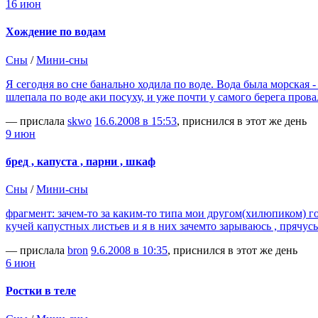
16 июн
Хождение по водам
Сны
/
Мини-сны
Я сегодня во сне банально ходила по воде. Вода была морская -
шлепала по воде аки посуху, и уже почти у самого берега про
— прислала
skwo
16.6.2008 в 15:53
, приснился в этот же день
9 июн
бред , капуста , парни , шкаф
Сны
/
Мини-сны
фрагмент: зачем-то за каким-то типа мои другом(хилюпиком) го
кучей капустных листьев и я в них зачемто зарываюсь , прячус
— прислала
bron
9.6.2008 в 10:35
, приснился в этот же день
6 июн
Ростки в теле