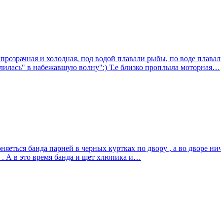
 прозрачная и холодная, под водой плавали рыбы, по воде плавал
валилась" в набежавшую волну":) Т.е близко проплыла моторная…
няеться банда парней в черных куртках по двору , а во дворе нич
ь . А в это время банда и щет хлюпика и…