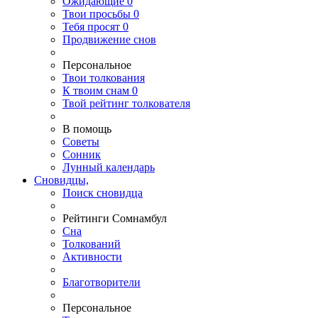
Ожидающие
0
Твои
просьбы
0
Тебя
просят
0
Продвижение снов
Персональное
Твои
толкования
К
твоим
снам
0
Твой
рейтинг толкователя
В помощь
Советы
Сонник
Лунный календарь
Сновидцы,
Поиск сновидца
Рейтинги Сомнамбул
Сна
Толкований
Активности
Благотворители
Персональное