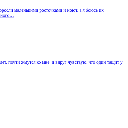
роросли маленькими росточками и ноют, а я боюсь их
емного…
лет, почти жмутся ко мне. и вдруг чувствую, что один тащит у