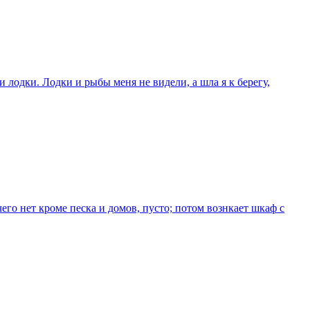
и лодки. Лодки и рыбы меня не видели, а шла я к берегу,
его нет кроме песка и домов, пусто; потом вознкает шкаф с