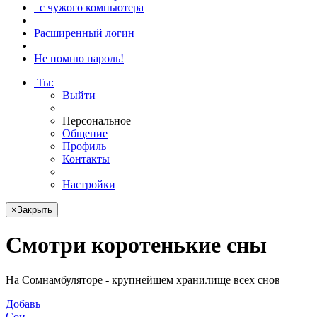
с чужого компьютера
Расширенный логин
Не помню пароль!
Ты
:
Выйти
Персональное
Общение
Профиль
Контакты
Настройки
×
Закрыть
Смотри
коротенькие сны
На Сомнамбуляторе - крупнейшем хранилище всех снов
Добавь
Сон