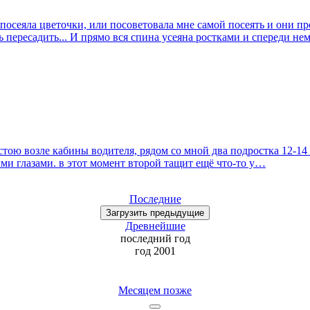
 посеяла цветочки, или посоветовала мне самой посеять и они п
ь пересадить... И прямо вся спина усеяна ростками и спереди н
 стою возле кабины водителя, рядом со мной два подростка 12-14 
ыми глазами. в этот момент второй тащит ещё что-то у…
Последние
Загрузить
предыдущие
Древнейшие
последний
год
год 2001
Месяцем позже