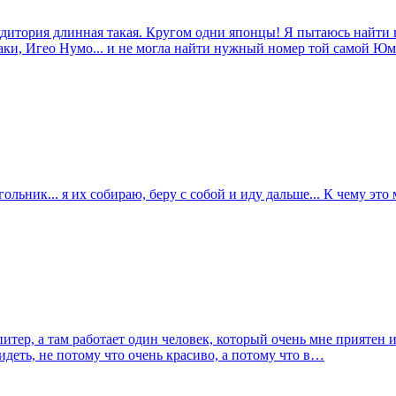
Аудитория длинная такая. Кругом одни японцы! Я пытаюсь найти
аки, Игео Нумо... и не могла найти нужный номер той самой 
угольник... я их собираю, беру с собой и иду дальше... К чему эт
ер, а там работает один человек, который очень мне приятен и в
видеть, не потому что очень красиво, а потому что в…