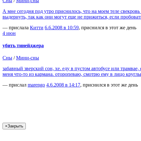
Сны
/
Мини-сны
А мне сегодня под утро приснилось, что на моем теле свекровь
выдернуть, так как они могут еще не прижиться, если пробоват
— прислала
Китти
6.6.2008 в 10:59
, приснился в этот же день
4 июн
убить тинейджера
Сны
/
Мини-сны
забавный зверский сон, хе. еду в пустом автобусе или трамвае,
меня что-то из кармана. оторопеваю, смотрю ему в лицо кругл
— прислал
marengo
4.6.2008 в 14:17
, приснился в этот же день
×
Закрыть