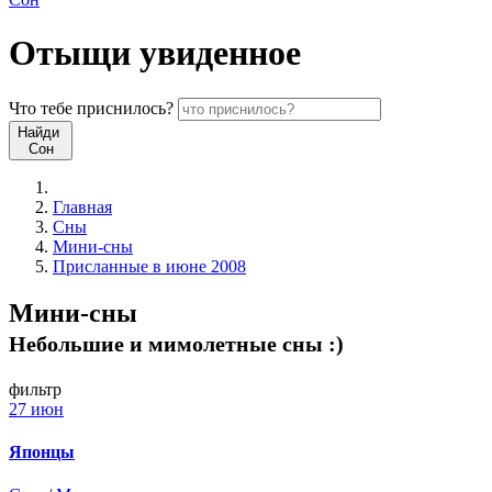
Отыщи
увиденное
Что
тебе
приснилось?
Найди
Сон
Главная
Сны
Мини-сны
Присланные в июне 2008
Мини-сны
Небольшие и мимолетные сны :)
фильтр
27 июн
Японцы