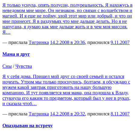
Я только уснула, опять полусон, полуреальность. Я нахожусь в
неведомом мне мире. Он незнаком, но связан с волшебством и
магией. И я еще не пойму, злой этот мир или добрый, и что он
мне принесет. Я в раздумьях что мне дальше делать. Но я не
напугана, я думаю как мне дальше жить и в чем моя миссия.
Я…
— прислала
Тигринка
14.2.2008 в 20:36
, приснился
9.11.2007
Мама и друг
Сны
/
Чувства
Я у себя дома. Пришел мой друг со своей семьей и остался
ночеать. Утром мы только проснулись, болтаем, я обсуждаю с
мужем какой завтрак приготовить на нашу большую
компанию. И тут появляется моя мама, она подошла к Владу,
стукнула его каким то предметом, который был у нее в руках,
и сказала чтоб…
— прислала
Тигринка
14.2.2008 в 20:32
, приснился
8.11.2007
Опаздываю на встречу