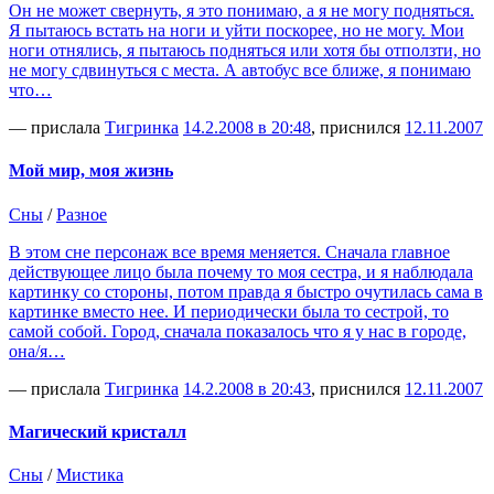
Он не может свернуть, я это понимаю, а я не могу подняться.
Я пытаюсь встать на ноги и уйти поскорее, но не могу. Мои
ноги отнялись, я пытаюсь подняться или хотя бы отползти, но
не могу сдвинуться с места. А автобус все ближе, я понимаю
что…
— прислала
Тигринка
14.2.2008 в 20:48
, приснился
12.11.2007
Мой мир, моя жизнь
Сны
/
Разное
В этом сне персонаж все время меняется. Сначала главное
действующее лицо была почему то моя сестра, и я наблюдала
картинку со стороны, потом правда я быстро очутилась сама в
картинке вместо нее. И периодически была то сестрой, то
самой собой. Город, сначала показалось что я у нас в городе,
она/я…
— прислала
Тигринка
14.2.2008 в 20:43
, приснился
12.11.2007
Магический кристалл
Сны
/
Мистика