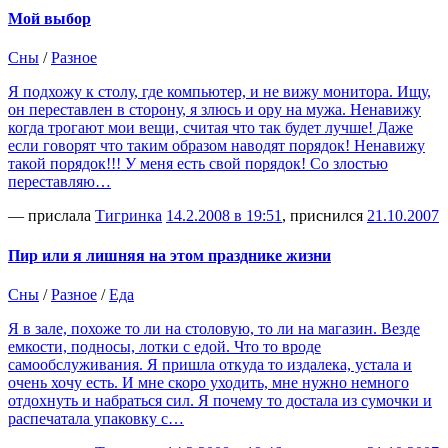
Мой выбор
Сны
/
Разное
Я подхожу к столу, где компьютер, и не вижу монитора. Ищу,
он переставлен в сторону, я злюсь и ору на мужа. Ненавижу
когда трогают мои вещи, считая что так будет лучше! Даже
если говорят что таким образом наводят порядок! Ненавижу
такой порядок!!! У меня есть свой порядок! Со злостью
переставляю…
— прислала
Тигринка
14.2.2008 в 19:51
, приснился
21.10.2007
Пир или я лишняя на этом празднике жизни
Сны
/
Разное
/
Еда
Я в зале, похоже то ли на столовую, то ли на магазин. Везде
емкости, подносы, лотки с едой. Что то вроде
самообслуживания. Я пришла откуда то издалека, устала и
очень хочу есть. И мне скоро уходить, мне нужно немного
отдохнуть и набраться сил. Я почему то достала из сумочки и
распечатала упаковку с…