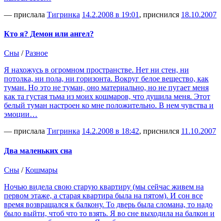
— прислала
Тигринка
14.2.2008 в 19:01
, приснился
18.10.2007
Кто я? Демон или ангел?
Сны
/
Разное
Я нахожусь в огромном пространстве. Нет ни стен, ни
потолка, ни пола, ни горизонта. Вокруг белое вещество, как
туман. Но это не туман, оно материально, но не пугает меня
как та густая тьма из моих кошмаров, что душила меня. Этот
белый туман настроен ко мне положительно. В нем чувства и
эмоции…
— прислала
Тигринка
14.2.2008 в 18:42
, приснился
11.10.2007
Два маленьких сна
Сны
/
Кошмары
Ночью видела свою старую квартиру (мы сейчас живем на
первом этаже, а старая квартира была на пятом). И сон все
время возвращался к балкону. То дверь была сломана, то надо
было выйти, чтоб что то взять. Я во сне выходила на балкон и