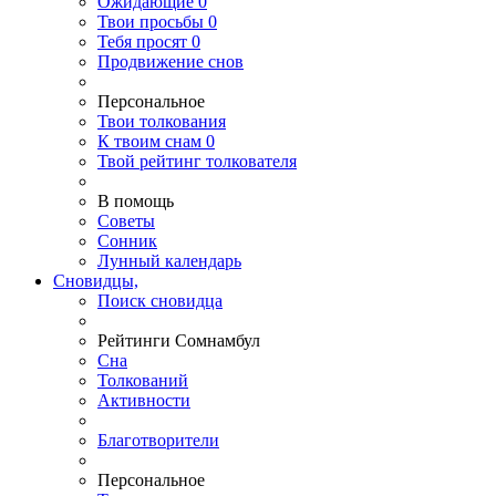
Ожидающие
0
Твои
просьбы
0
Тебя
просят
0
Продвижение снов
Персональное
Твои
толкования
К
твоим
снам
0
Твой
рейтинг толкователя
В помощь
Советы
Сонник
Лунный календарь
Сновидцы,
Поиск сновидца
Рейтинги Сомнамбул
Сна
Толкований
Активности
Благотворители
Персональное