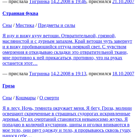
— прислала
Тигринка
14.2.2008 в 19:46
, приснился
21.10.2007
Странная буква
Сны
/
Мистика
/
Предметы и силы
Я иду и вижу кучу ветоши. Отвратительной, грязной,
маслянистой и с дурным запахом. Край ветоши чуть завернут
и я вижу пробивающийся оттуда неяркий свет. С чувством
омерзения я откидываю складки это отвратительной ткани,
мне противно к ней прикасаться, противно, что на руках
останется этот…
— прислала
Тигринка
14.2.2008 в 19:13
, приснился
18.10.2007
Гроза
Сны
/
Кошмары
/
О смерти
Я в лесу. Ночь, темнота окружает меня. Я бегу. Гроза, молнии
освещают скрюченные в страшных судорогах искривленные
деревья. От их очертаний становится невыносимо жутко. Я
попадаю в колючий кустарник, шипы и иголки впиваются в
мое тело, они рвут одежду и тело, я прорываюсь сквозь гущу,
нанося себе…