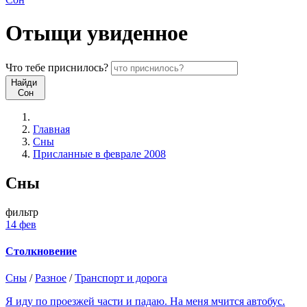
Отыщи
увиденное
Что
тебе
приснилось?
Найди
Сон
Главная
Сны
Присланные в феврале 2008
Сны
фильтр
14 фев
Столкновение
Сны
/
Разное
/
Транспорт и дорога
Я иду по проезжей части и падаю. На меня мчится автобус.