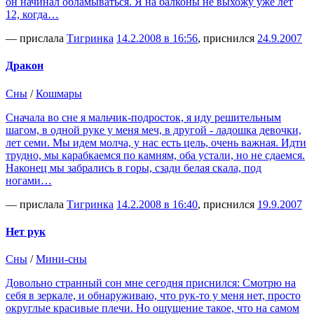
он начинал обламываться. Я на балконы не выхожу уже лет
12, когда…
— прислала
Тигринка
14.2.2008 в 16:56
, приснился
24.9.2007
Дракон
Сны
/
Кошмары
Сначала во сне я мальчик-подросток, я иду решительным
шагом, в одной руке у меня меч, в другой - ладошка девочки,
лет семи. Мы идем молча, у нас есть цель, очень важная. Идти
трудно, мы карабкаемся по камням, оба устали, но не сдаемся.
Наконец мы забрались в горы, сзади белая скала, под
ногами…
— прислала
Тигринка
14.2.2008 в 16:40
, приснился
19.9.2007
Нет рук
Сны
/
Мини-сны
Довольно странный сон мне сегодня приснился: Смотрю на
себя в зеркале, и обнаруживаю, что рук-то у меня нет, просто
округлые красивые плечи. Но ощущение такое, что на самом