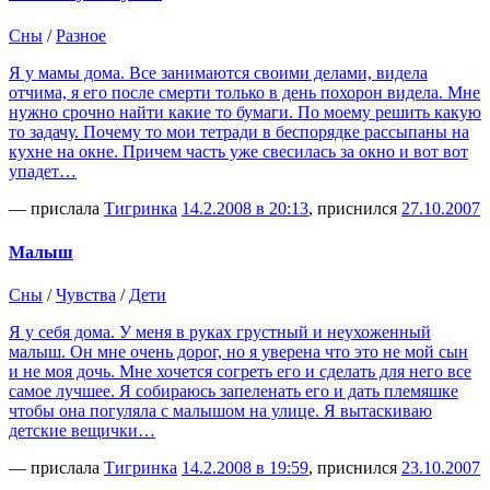
Сны
/
Разное
Я у мамы дома. Все занимаются своими делами, видела
отчима, я его после смерти только в день похорон видела. Мне
нужно срочно найти какие то бумаги. По моему решить какую
то задачу. Почему то мои тетради в беспорядке рассыпаны на
кухне на окне. Причем часть уже свесилась за окно и вот вот
упадет…
— прислала
Тигринка
14.2.2008 в 20:13
, приснился
27.10.2007
Малыш
Сны
/
Чувства
/
Дети
Я у себя дома. У меня в руках грустный и неухоженный
малыш. Он мне очень дорог, но я уверена что это не мой сын
и не моя дочь. Мне хочется согреть его и сделать для него все
самое лучшее. Я собираюсь запеленать его и дать племяшке
чтобы она погуляла с малышом на улице. Я вытаскиваю
детские вещички…
— прислала
Тигринка
14.2.2008 в 19:59
, приснился
23.10.2007