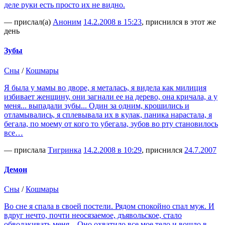
деле руки есть просто их не видно.
— прислал(а)
Аноним
14.2.2008 в 15:23
, приснился в этот же
день
Зубы
Сны
/
Кошмары
Я была у мамы во дворе, я металась, я видела как милиция
избивает женщину, они загнали ее на дерево, она кричала, а у
меня... выпадали зубы... Один за одним, крошились и
отламывались, я сплевывала их в кулак, паника нарастала, я
бегала, по моему от кого то убегала, зубов во рту становилось
все…
— прислала
Тигринка
14.2.2008 в 10:29
, приснился
24.7.2007
Демон
Сны
/
Кошмары
Во сне я спала в своей постели. Рядом спокойно спал муж. И
вдруг нечто, почти неосязаемое, дъявольское, стало
обволакивать меня... Оно охватило все мое тело и вошло в