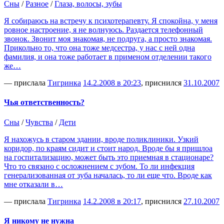
Сны
/
Разное
/
Глаза, волосы, зубы
Я собираюсь на встречу к психотерапевту. Я спокойна, у меня
ровное настроение, я не волнуюсь. Раздается телефонный
звонок. Звонит моя знакомая, не подруга, а просто знакомая.
Прикольно то, что она тоже медсестра, у нас с ней одна
фамилия, и она тоже работает в применом отделении такого
же…
— прислала
Тигринка
14.2.2008 в 20:23
, приснился
31.10.2007
Чья ответственность?
Сны
/
Чувства
/
Дети
Я нахожусь в старом здании, вроде поликлиники. Узкий
коридор, по краям сидит и стоит народ. Вроде бы я пришлоа
на госпитализацию, может быть это приемная в стационаре?
Что то связано с осложнением с зубом. То ли инфекция
генерализованная от зуба началась, то ли еще что. Вроде как
мне отказали в…
— прислала
Тигринка
14.2.2008 в 20:17
, приснился
27.10.2007
Я никому не нужна