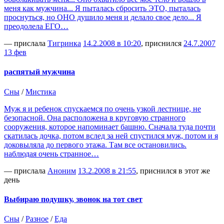
меня как мужчина... Я пыталась сбросить ЭТО, пыталась
проснуться, но ОНО душило меня и делало свое дело... Я
преодолела ЕГО…
— прислала
Тигринка
14.2.2008 в 10:20
, приснился
24.7.2007
13 фев
распятый мужчина
Сны
/
Мистика
Муж я и ребенок спускаемся по очень узкой лестнице, не
безопасной. Она расположена в круговую странного
сооружения, которое напоминает башню. Сначала туда почти
скатилась дочка, потом вслед за ней спустился муж, потом и я
доковыляла до первого этажа. Там все остановились.
наблюдая очень странное…
— прислала
Аноним
13.2.2008 в 21:55
, приснился в этот же
день
Выбираю подушку, звонок на тот свет
Сны
/
Разное
/
Еда