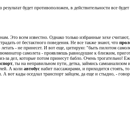
о результат будет противоположен, в действительности все будет
ам. Это всем известно. Однако только избранные хехе считают,
страдать от бестактного поведения. Не все также знают, что
прол
 летать - не принесет. И вот еще, цитирую: "быть пилотом само
ллюминатор самолета - проявляешь равнодушие к близким, пригот
из-за дел, которые потом принесут бабло. Очень трогательно! Еж
нспорт
, ты на неправильном пути, детка, займись самоанализом
лей. А коли
автобус
набит пассажирами, и приходится стоять, то
п. А вот кады оседлал транспорт зайцем, да еще и стыдно, - гов