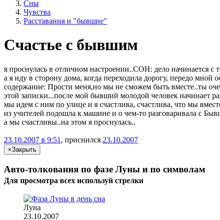
Сны
Чувства
Расставания и "бывшие"
Счастье с бывшим
я проснулась в отличном настроении..СОН: дело начинается с т
а я иду в сторону дома, когда переходила дорогу, передо мной
содержание: Прости меня,но мы не сможем быть вместе..ты оче
этой записки...после мой бывший молодой человек начинает раз
мы идем с ним по улице и я счастлива, счастлива, что мы вмес
из учителей подошла к машине и о чем-то разговаривала с Бывш
а мы счастливы..на этом я проснулась..
23.10.2007 в 9:51
, приснился
23.10.2007
×
Закрыть
Авто-толкования по фазе Луны и по символам
Для просмотра всех
используй
стрелки
Луна
23.10.2007