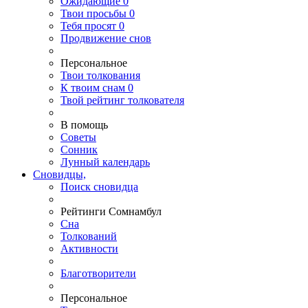
Ожидающие
0
Твои
просьбы
0
Тебя
просят
0
Продвижение снов
Персональное
Твои
толкования
К
твоим
снам
0
Твой
рейтинг толкователя
В помощь
Советы
Сонник
Лунный календарь
Сновидцы,
Поиск сновидца
Рейтинги Сомнамбул
Сна
Толкований
Активности
Благотворители
Персональное