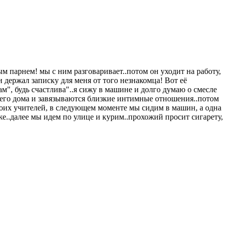
м парнем! мы с ним разговаривает..потом он уходит на работу,
 держал записку для меня от того незнакомца! Вот её
", будь счастлива"..я сижу в машине и долго думаю о смесле
 него дома и завязываются близкие интимные отношения..потом
 моих учителей, в следующем моменте мы сидим в машин, а одна
же..далее мы идем по улице и курим..прохожий просит сигарету,