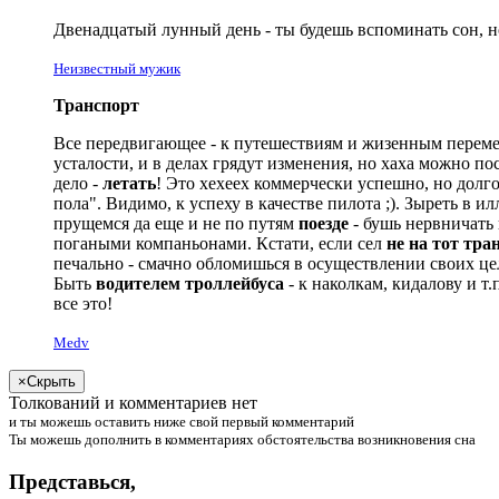
Двенадцатый лунный день -
ты
будешь
вспоминать сон, н
Неизвестный мужик
Транспорт
Все передвигающее - к путешествиям и жизенным перемен
усталости, и в делах грядут изменения, но хаха можно по
дело -
летать
! Это хехеех коммерчески успешно, но долго
пола". Видимо, к успеху в качестве пилота
;)
. Зыреть в и
прущемся да еще и не по путям
поезде
- бушь нервничать 
погаными компаньонами. Кстати, если сел
не на тот тра
печально - смачно обломишься в осуществлении своих це
Быть
водителем троллейбуса
- к наколкам, кидалову и т.
все это!
Medv
×
Скрыть
Толкований и комментариев нет
и
ты
можешь
оставить ниже свой первый комментарий
Ты
можешь
дополнить в комментариях обстоятельства возникновения сна
Представься
,