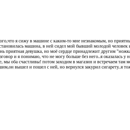
ого,что я сижу в машине с каким-то мне незнакомым, но приятны
 остановилась машина, в ней сидел мой бывший молодой человек и
нь приятная девушка, но моё сердце принадлежит другим "ножкам
говор и я понимаю, что не могу больше без него..я оказалась у
те, мы оба счастливы! потом заходим в магазин и встречаем там
им,он вышел и пошел с ней, но вернулся закурил сигарету..я то