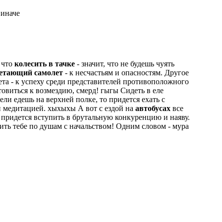
 иначе
 что
колесить в тачке
- значит, что не будешь чуять
етающий самолет
- к несчастьям и опасностям. Другое
лета - к успеху среди представителей противоположного
овиться к возмездию, смерд! гыгы Сидеть в еле
ели едешь на верхней полке, то придется ехать с
 и медитацией. хыхыхы А вот с ездой на
автобусах
все
 придется вступить в брутальную конкуренцию и наяву.
орить тебе по душам с начальством! Одним словом - мура