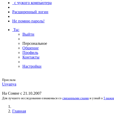
с чужого компьютера
Расширенный логин
Не помню пароль!
Ты
:
Выйти
Персональное
Общение
Профиль
Контакты
Настройки
Прислала
Usyanya
На
Сомне
с 21.10.2007
Для лучшего исследования
ознакомься
со
связанными снами
и
узнай
о
5 важн
Главная