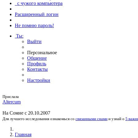
с чужого компьютера
Расширенный логин
Не помню пароль!
Ты
:
Выйти
Персональное
Общение
Профиль
Контакты
Настройки
Прислала
Altercum
На
Сомне
с 20.10.2007
Для лучшего исследования
ознакомься
со
связанными снами
и
узнай
о
5 важн
Главная