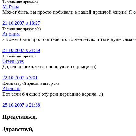
Толкование прислала
Mal'vina
Может быть, вы просто побывали в вашей прошлой жизни! Я са
21.10.2007 в 18:27
Толкование прислал(а)
Аноним
а может быть просто в тебе что то меняется...и ты в душе сама с
21.10.2007 в 21:39
Толкование прислал
Gre­enEy­es
Да, очень похоже на прошлую инкарнацию))
22.10.2007 в 3:01
Комментарий прислала автор сна
Altercum
Вот если б я еще в эту реинкарнацию верила...))
25.10.2007 в 21:38
Представься
,
Здравствуй
,