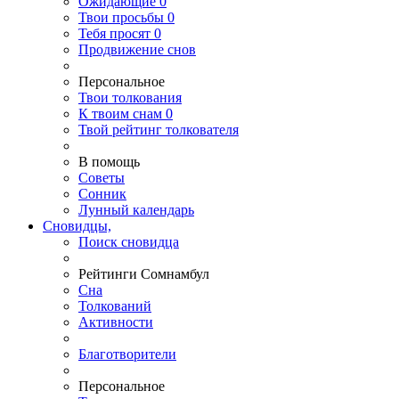
Ожидающие
0
Твои
просьбы
0
Тебя
просят
0
Продвижение снов
Персональное
Твои
толкования
К
твоим
снам
0
Твой
рейтинг толкователя
В помощь
Советы
Сонник
Лунный календарь
Сновидцы,
Поиск сновидца
Рейтинги Сомнамбул
Сна
Толкований
Активности
Благотворители
Персональное