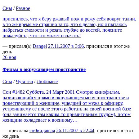
Сны
/
Разное
приснилось, что я беру ржавый нож и режу себя вокруг талии,
в то же время ме страшно за то, что я делаю, но я пытаюсь
набраться смелости и резать глубже до костей. поясните
пожалуйста, что это может означать!
— прислал(а)
Dangel
27.11.2007 в 3:06
, приснился в этот же
день
26 ноя
Фильм в окружающем пространстве
Сны
/
Чувства
/
Любимые
Сон #1482 Суббота, 24 Март 2001 Смотрю кинофильм,
развивающийся прямо в окружающем меня пространстве и
повествуюший о женщине, ушедшей от мужа к офицеру,
устроившему ее после этого работать на своей военной базе
(она занимается там каким-то примитивным трудом), потом
женщина охладевает к военному…
— прислала
сн0видящая
26.11.2007 в 22:44
, приснился в этот
же день