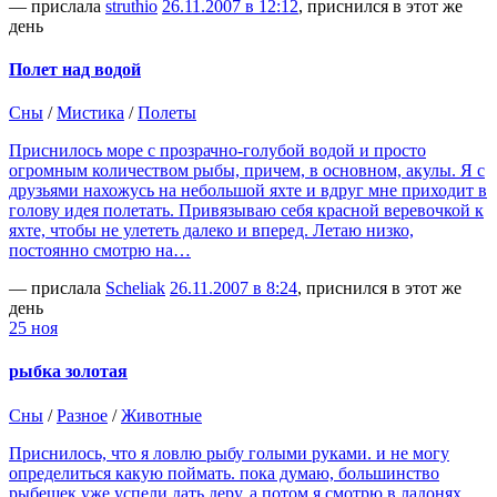
— прислала
struthio
26.11.2007 в 12:12
, приснился в этот же
день
Полет над водой
Сны
/
Мистика
/
Полеты
Приснилось море с прозрачно-голубой водой и просто
огромным количеством рыбы, причем, в основном, акулы. Я с
друзьями нахожусь на небольшой яхте и вдруг мне приходит в
голову идея полетать. Привязываю себя красной веревочкой к
яхте, чтобы не улететь далеко и вперед. Летаю низко,
постоянно смотрю на…
— прислала
Scheliak
26.11.2007 в 8:24
, приснился в этот же
день
25 ноя
рыбка золотая
Сны
/
Разное
/
Животные
Приснилось, что я ловлю рыбу голыми руками. и не могу
определиться какую поймать. пока думаю, большинство
рыбешек уже успели дать деру. а потом я смотрю в ладонях