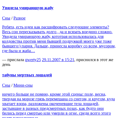
Увидела умирающую жабу
Сны
/
Разное
Ребята, есть идеи как расшифровать следующие элементы?
Весь сон пересказывать долго , да и всязать воедино сложно.
Увидела умирающую жабу, кототрая использовалась для
колдовства против меня бывшей подружкой моего уже тоже
бывшего:) парня. Дальше, принесла коробку со всем, мусором,
где была и жаба…
— прислала
qwerty25
29.11.2007 в 15:21
, приснился в этот же
день
табуны мертвых лошадей
Сны
/
Мини-сны
ничего больше не помню, кроме этой сцены: поле, весна,
твердая на морозе грязь перемешана со снегом, и кругом, куда
хватает взора, разложены окоченевшие тела лошадей,
застывшие в разных предсмертных позах, как будто они
бились перед смертью или умерли в огне. среди всего этого
ходят равнодушные…