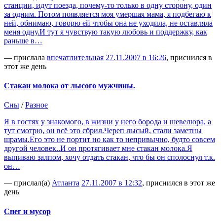
станции, идут поезда, почему-то только в одну сторону, один
за одним. Потом появляется моя умершая мама, я подбегаю к
ней, обнимаю, говорю ей чтобы она не уходила, не оставляла
меня одну.И тут я чувствую такую любовь и поддержку, как
раньше в…
— прислала
впечатлительная
27.11.2007 в 16:26
, приснился в
этот же день
Стакан молока от лысого мужчины.
Сны
/
Разное
Я в гостях у знакомого, в жизни у него борода и шевелюра, а
тут смотрю, он всё это сбрил.Череп лысый, стали заметны
шрамы.Его это не портит но как то непривычно, будто совсем
другой человек..И он протягивает мне стакан молока.Я
выпиваю залпом, хочу отдать стакан, что бы он сполоснул т.к.
он…
— прислал(а)
Атланта
27.11.2007 в 12:32
, приснился в этот же
день
Снег и мусор