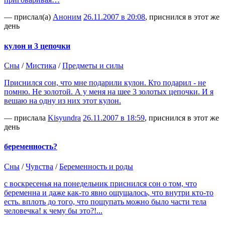
— прислал(а)
Аноним
26.11.2007 в 20:08
, приснился в этот же
день
кулон и 3 цепочки
Сны
/
Мистика
/
Предметы и силы
Приснился сон, что мне подарили кулон. Кто подарил - не
помню. Не золотой. А у меня на шее 3 золотых цепочки. И я
вешаю на одну из них этот кулон.
— прислала
Kisyundra
26.11.2007 в 18:59
, приснился в этот же
день
беременность?
Сны
/
Чувства
/
Беременность и роды
с воскресенья на понедельник приснился сон о том, что
беременна и даже как-то явно ощущалось, что внутри кто-то
есть. вплоть до того, что пощупать можно было части тела
человечка! к чему бы это?!...