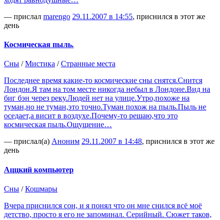
— прислал
marengo
29.11.2007 в 14:55
, приснился в этот же
день
Космическая пыль.
Сны
/
Мистика
/
Странные места
Последнее время какие-то космические сны снятся.Снится
Лондон.Я там на том месте никогда небыл в Лондоне.Вид на
биг бэн через реку.Людей нет на улице.Утро,похоже на
туман,но не туман,это точно.Туман похож на пыль.Пыль не
оседает,а висит в воздухе.Почему-то решаю,что это
космическая пыль.Ощущение…
— прислал(а)
Аноним
29.11.2007 в 14:48
, приснился в этот же
день
Аццкий компьютер
Сны
/
Кошмары
Вчера приснился сон, и я понял что он мне снился всё моё
детство, просто я его не запоминал. Серийный. Сюжет таков,