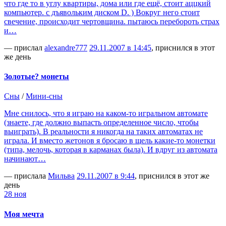
что где то в углу квартиры, дома или где ещё, стоит аццкий
компьютер. с дъявольким диском D. ) Вокруг него стоит
свечение, происходит чертовщина. пытаюсь перебороть страх
и…
— прислал
alexandre777
29.11.2007 в 14:45
, приснился в этот
же день
Золотые? монеты
Сны
/
Мини-сны
Мне снилось, что я играю на каком-то игральном автомате
(знаете, где должно выпасть определенное число, чтобы
выиграть). В реальности я никогда на таких автоматах не
играла. И вместо жетонов я бросаю в щель какие-то монетки
(типа, мелочь, которая в карманах была). И вдруг из автомата
начинают…
— прислала
Мильва
29.11.2007 в 9:44
, приснился в этот же
день
28 ноя
Моя мечта