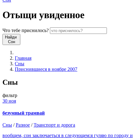
Отыщи
увиденное
Что
тебе
приснилось?
Найди
Сон
Главная
Сны
Приснившиеся в ноябре 2007
Сны
фильтр
30 ноя
безумный трамвай
Сны
/
Разное
/
Транспорт и дорога
вообщем, сон заключаеться в следующем:я гуляю по городу и