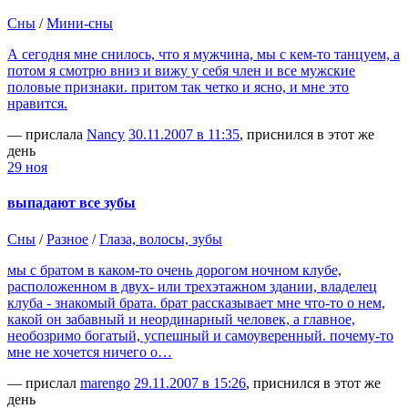
Сны
/
Мини-сны
А сегодня мне снилось, что я мужчина, мы с кем-то танцуем, а
потом я смотрю вниз и вижу у себя член и все мужские
половые признаки. притом так четко и ясно, и мне это
нравится.
— прислала
Nancy
30.11.2007 в 11:35
, приснился в этот же
день
29 ноя
выпадают все зубы
Сны
/
Разное
/
Глаза, волосы, зубы
мы с братом в каком-то очень дорогом ночном клубе,
расположенном в двух- или трехэтажном здании, владелец
клуба - знакомый брата. брат рассказывает мне что-то о нем,
какой он забавный и неординарный человек, а главное,
необозримо богатый, успешный и самоуверенный. почему-то
мне не хочется ничего о…
— прислал
marengo
29.11.2007 в 15:26
, приснился в этот же
день