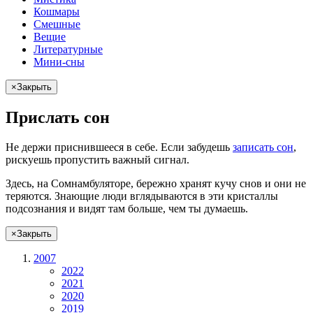
Кошмары
Смешные
Вещие
Литературные
Мини-сны
×
Закрыть
Прислать сон
Не
держи
приснившееся в себе. Если
забудешь
записать сон
,
рискуешь
пропустить важный сигнал.
Здесь, на Сомнамбуляторе, бережно хранят
кучу снов
и они не
теряются. Знающие люди вглядываются в эти кристаллы
подсознания и видят там больше, чем
ты
думаешь
.
×
Закрыть
2007
2022
2021
2020
2019