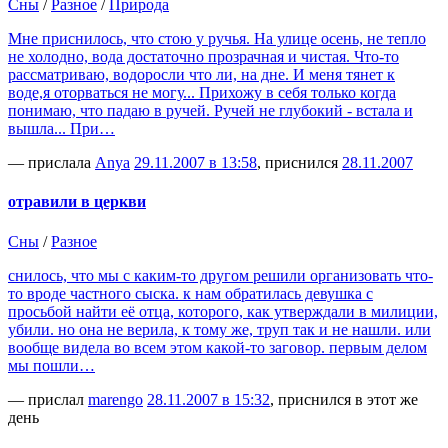
Сны
/
Разное
/
Природа
Мне приснилось, что стою у ручья. На улице осень, не тепло
не холодно, вода достаточно прозрачная и чистая. Что-то
рассматриваю, водоросли что ли, на дне. И меня тянет к
воде,я оторваться не могу... Прихожу в себя только когда
понимаю, что падаю в ручей. Ручей не глубокий - встала и
вышла... При…
— прислала
Anya
29.11.2007 в 13:58
, приснился
28.11.2007
отравили в церкви
Сны
/
Разное
снилось, что мы с каким-то другом решили организовать что-
то вроде частного сыска. к нам обратилась девушка с
просьбой найти её отца, которого, как утверждали в милиции,
убили. но она не верила, к тому же, труп так и не нашли. или
вообще видела во всем этом какой-то заговор. первым делом
мы пошли…
— прислал
marengo
28.11.2007 в 15:32
, приснился в этот же
день