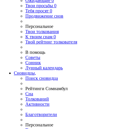
Ожидающие
0
Твои
просьбы
0
Тебя
просят
0
Продвижение снов
Персональное
Твои
толкования
К
твоим
снам
0
Твой
рейтинг толкователя
В помощь
Советы
Сонник
Лунный календарь
Сновидцы,
Поиск сновидца
Рейтинги Сомнамбул
Сна
Толкований
Активности
Благотворители
Персональное