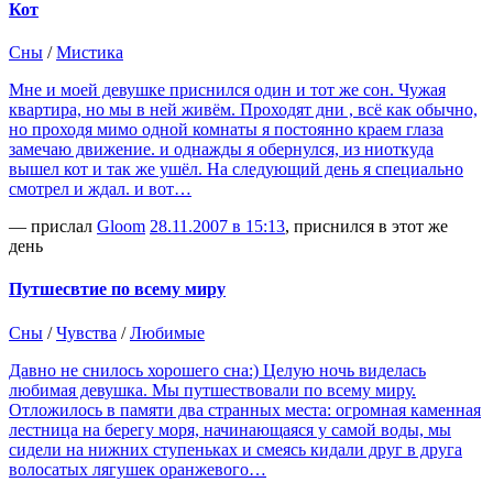
Кот
Сны
/
Мистика
Мне и моей девушке приснился один и тот же сон. Чужая
квартира, но мы в ней живём. Проходят дни , всё как обычно,
но проходя мимо одной комнаты я постоянно краем глаза
замечаю движение. и однажды я обернулся, из ниоткуда
вышел кот и так же ушёл. На следующий день я специально
смотрел и ждал. и вот…
— прислал
Gloom
28.11.2007 в 15:13
, приснился в этот же
день
Путшесвтие по всему миру
Сны
/
Чувства
/
Любимые
Давно не снилось хорошего сна:) Целую ночь виделась
любимая девушка. Мы путшествовали по всему миру.
Отложилось в памяти два странных места: огромная каменная
лестница на берегу моря, начинающаяся у самой воды, мы
сидели на нижних ступеньках и смеясь кидали друг в друга
волосатых лягушек оранжевого…