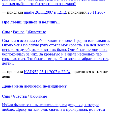
золотая рыбка. что бы это точно означало?
— прислала
mashe
26.11.2007 в 12:12
, приснился
25.11.2007
Про львиц, щенков и волчицу...
Сны
/
Разное
/
Животные
Сначала я осознала себя в каком-то поле. Прерии или саванна.
Около меня по левую руку стояла моя кровать. На ней лежало
несколько детей, около пяти их было. Они были не мои, но я
беспокоилась за них. За кроватью и видела несколько пар
горящих глаз. Это были львицы. Они хотели забрать и съесть
детей…
— прислала
KAIN52
25.11.2007 в 22:24
, приснился в этот же
день
Драка из-за любимой, по-видимому
Сны
/
Чувства
/
Любимые
Избил бывшего и нынешнего парней девушки, которую
люблю. Драку начали они, сначала я проигрывал, но потом