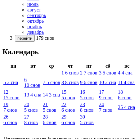
июль
август
сентябрь
октябрь
ноябрь
декабрь
179 снов
перейти
Календарь
пн
вт
ср
чт
пт
сб
вс
1
6
снов
2
7
снов
3
5
снов
4
4
сна
6
5
2
сна
7
5
снов
8
8
снов
9
6
снов
10
2
сна
11
4
сна
10
снов
12
15
16
17
18
13
4
сна
14
3
сна
15
снов
5
снов
5
снов
9
снов
6
снов
19
20
21
22
23
24
25
4
сна
7
снов
5
снов
5
снов
6
снов
8
снов
7
снов
26
27
28
29
30
6
снов
8
снов
6
снов
6
снов
5
снов
Показываем по дате сна. Если сновидец не помнит, когда приснился сон, то