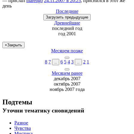
— прислал
marengo
24.11.2007 в 20:25
, приснился в этот же
день
Последние
Загрузить
предыдущие
Древнейшие
последний
год
год 2001
×
Закрыть
Месяцем позже
8
7
6
5
4
3
2
1
..
..
Месяцем ранее
декабрь 2007
октябрь 2007
ноябрь 2007 года
Подтемы
Уточни
тематику сновидений
Разное
Чувства
Мистика