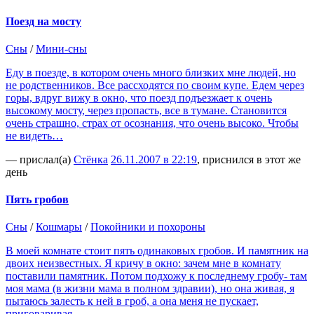
Поезд на мосту
Сны
/
Мини-сны
Еду в поезде, в котором очень много близких мне людей, но
не родственников. Все рассходятся по своим купе. Едем через
горы, вдруг вижу в окно, что поезд подъезжает к очень
высокому мосту, через пропасть, все в тумане. Становится
очень страшно, страх от осознания, что очень высоко. Чтобы
не видеть…
— прислал(а)
Стёнка
26.11.2007 в 22:19
, приснился в этот же
день
Пять гробов
Сны
/
Кошмары
/
Покойники и похороны
В моей комнате стоит пять одинаковых гробов. И памятник на
двоих неизвестных. Я кричу в окно: зачем мне в комнату
поставили памятник. Потом подхожу к последнему гробу- там
моя мама (в жизни мама в полном здравии), но она живая, я
пытаюсь залесть к ней в гроб, а она меня не пускает,
приговаривая…