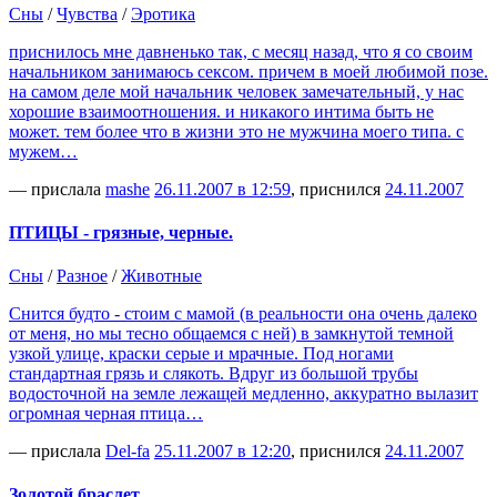
Сны
/
Чувства
/
Эротика
приснилось мне давненько так, с месяц назад, что я со своим
начальником занимаюсь сексом. причем в моей любимой позе.
на самом деле мой начальник человек замечательный, у нас
хорошие взаимоотношения. и никакого интима быть не
может. тем более что в жизни это не мужчина моего типа. с
мужем…
— прислала
mashe
26.11.2007 в 12:59
, приснился
24.11.2007
ПТИЦЫ - грязные, черные.
Сны
/
Разное
/
Животные
Снится будто - стоим с мамой (в реальности она очень далеко
от меня, но мы тесно общаемся с ней) в замкнутой темной
узкой улице, краски серые и мрачные. Под ногами
стандартная грязь и слякоть. Вдруг из большой трубы
водосточной на земле лежащей медленно, аккуратно вылазит
огромная черная птица…
— прислала
Del-fa
25.11.2007 в 12:20
, приснился
24.11.2007
Золотой браслет