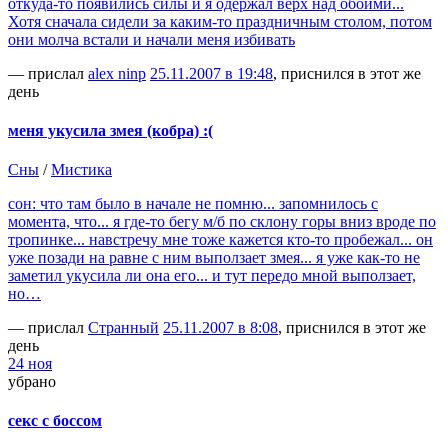
откуда-то появились силы и я одержал верх над обоими...
Хотя сначала сидели за каким-то праздничным столом, потом
они молча встали и начали меня избивать
— прислал
alex ninp
25.11.2007 в 19:48
, приснился в этот же
день
меня укусила змея (кобра) :(
Сны
/
Мистика
сон: что там было в начале не помню... запомнилось с
момента, что... я где-то бегу м/б по склону горы вниз вроде по
тропинке... навстречу мне тоже кажется кто-то пробежал... он
уже позади на равне с ним выползает змея... я уже как-то не
заметил укусила ли она его... и тут передо мной выползает,
но…
— прислал
Странный
25.11.2007 в 8:08
, приснился в этот же
день
24 ноя
убрано
секс с боссом