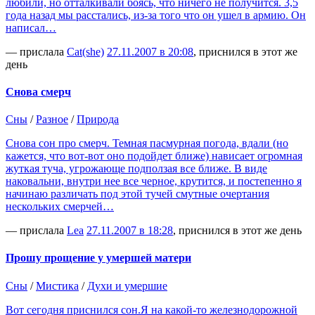
любили, но отталкивали боясь, что ничего не получится. 3,5
года назад мы расстались, из-за того что он ушел в армию. Он
написал…
— прислала
Cat(she)
27.11.2007 в 20:08
, приснился в этот же
день
Снова смерч
Сны
/
Разное
/
Природа
Снова сон про смерч. Темная пасмурная погода, вдали (но
кажется, что вот-вот оно подойдет ближе) нависает огромная
жуткая туча, угрожающе подползая все ближе. В виде
наковальни, внутри нее все черное, крутится, и постепенно я
начинаю различать под этой тучей смутные очертания
нескольких смерчей…
— прислала
Lea
27.11.2007 в 18:28
, приснился в этот же день
Прошу прощение у умершей матери
Сны
/
Мистика
/
Духи и умершие
Вот сегодня приснился сон.Я на какой-то железнодорожной