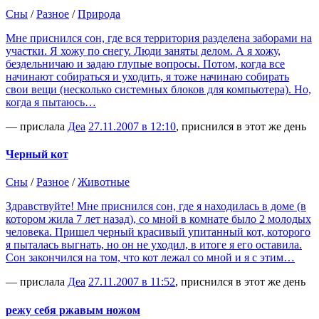
Сны
/
Разное
/
Природа
Мне приснился сон, где вся территория разделена заборами на
участки. Я хожу по снегу. Люди заняты делом. А я хожу,
бездельничаю и задаю глупые вопросы. Потом, когда все
начинают собираться и уходить, я тоже начинаю собирать
свои вещи (несколько системных блоков для компьютера). Но,
когда я пытаюсь…
— прислала
Деа
27.11.2007 в 12:10
, приснился в этот же день
Черный кот
Сны
/
Разное
/
Животные
Здравствуйте! Мне приснился сон, где я находилась в доме (в
котором жила 7 лет назад), со мной в комнате было 2 молодых
человека. Пришел черный красивый упитанный кот, которого
я пыталась выгнать, но он не уходил, в итоге я его оставила.
Сон закончился на том, что кот лежал со мной и я с этим…
— прислала
Деа
27.11.2007 в 11:52
, приснился в этот же день
режу себя ржавым ножом