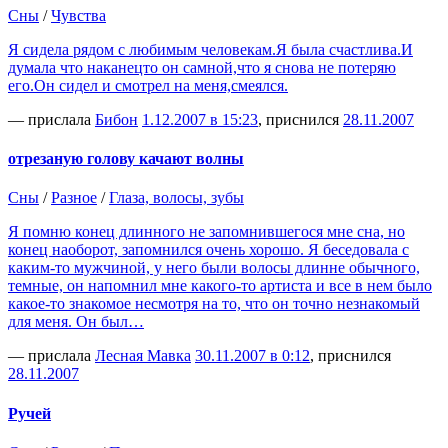
Сны
/
Чувства
Я сидела рядом с любимым человекам.Я была счастлива.И
думала что наканецто он самной,что я снова не потеряю
его.Он сидел и смотрел на меня,смеялся.
— прислала
Бибон
1.12.2007 в 15:23
, приснился
28.11.2007
отрезаную голову качают волны
Сны
/
Разное
/
Глаза, волосы, зубы
Я помню конец длинного не запомнившегося мне сна, но
конец наоборот, запомнился очень хорошо. Я беседовала с
каким-то мужчиной, у него были волосы длинне обычного,
темные, он напомнил мне какого-то артиста и все в нем было
какое-то знакомое несмотря на то, что он точно незнакомый
для меня. Он был…
— прислала
Лесная Мавка
30.11.2007 в 0:12
, приснился
28.11.2007
Ручей