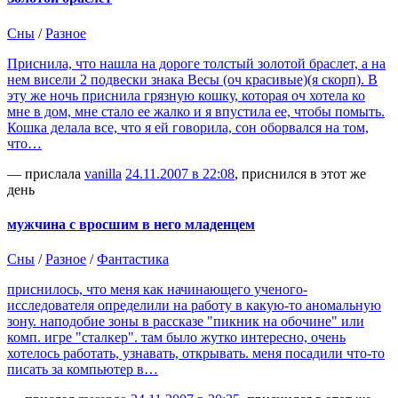
Сны
/
Разное
Приснила, что нашла на дороге толстый золотой браслет, а на
нем висели 2 подвески знака Весы (оч красивые)(я скорп). В
эту же ночь приснила грязную кошку, которая оч хотела ко
мне в дом, мне стало ее жалко и я впустила ее, чтобы помыть.
Кошка делала все, что я ей говорила, сон оборвался на том,
что…
— прислала
vanilla
24.11.2007 в 22:08
, приснился в этот же
день
мужчина с вросшим в него младенцем
Сны
/
Разное
/
Фантастика
приснилось, что меня как начинающего ученого-
исследователя определили на работу в какую-то аномальную
зону. наподобие зоны в рассказе "пикник на обочине" или
комп. игре "сталкер". там было жутко интересно, очень
хотелось работать, узнавать, открывать. меня посадили что-то
писать за компьютер в…