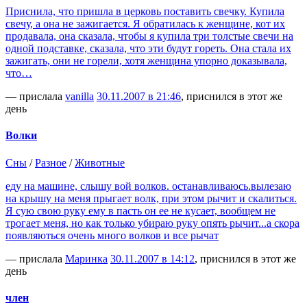
Приснила, что пришла в церковь поставить свечку. Купила
свечу, а она не зажигается. Я обратилась к женщине, кот их
продавала, она сказала, чтобы я купила три толстые свечи на
одной подставке, сказала, что эти будут гореть. Она стала их
зажигать, они не горели, хотя женщина упорно доказывала,
что…
— прислала
vanilla
30.11.2007 в 21:46
, приснился в этот же
день
Волки
Сны
/
Разное
/
Животные
еду на машине, слышу вой волков. останавливаюсь.вылезаю
на крышу на меня прыгает волк, при этом рычит и скалиться.
Я сую свою руку ему в пасть он ее не кусает, вообщем не
трогает меня, но как только убираю руку опять рычит...а скора
появляються очень много волков и все рычат
— прислала
Маринка
30.11.2007 в 14:12
, приснился в этот же
день
член