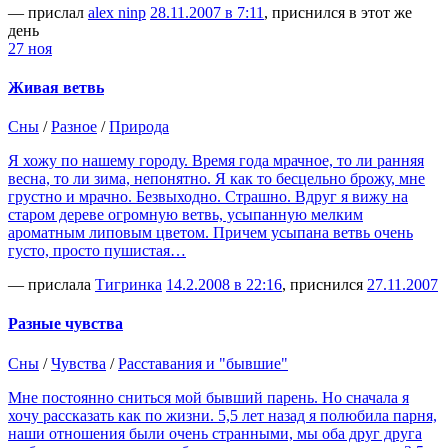
— прислал
alex ninp
28.11.2007 в 7:11
, приснился в этот же
день
27 ноя
Живая ветвь
Сны
/
Разное
/
Природа
Я хожу по нашему городу. Время года мрачное, то ли ранняя
весна, то ли зима, непонятно. Я как то бесцельно брожу, мне
грустно и мрачно. Безвыходно. Страшно. Вдруг я вижу на
старом дереве огромную ветвь, усыпанную мелким
ароматным липовым цветом. Причем усыпана ветвь очень
густо, просто пушистая…
— прислала
Тигринка
14.2.2008 в 22:16
, приснился
27.11.2007
Разные чувства
Сны
/
Чувства
/
Расставания и "бывшие"
Мне постоянно сниться мой бывший парень. Но сначала я
хочу рассказать как по жизни. 5,5 лет назад я полюбила парня,
наши отношения были очень странными, мы оба друг друга