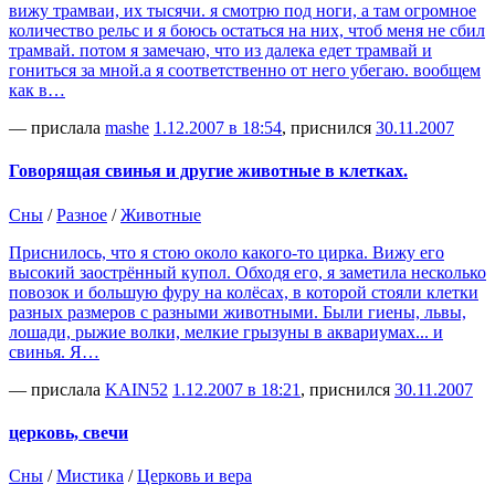
вижу трамваи, их тысячи. я смотрю под ноги, а там огромное
количество рельс и я боюсь остаться на них, чтоб меня не сбил
трамвай. потом я замечаю, что из далека едет трамвай и
гониться за мной.а я соответственно от него убегаю. вообщем
как в…
— прислала
mashe
1.12.2007 в 18:54
, приснился
30.11.2007
Говорящая свинья и другие животные в клетках.
Сны
/
Разное
/
Животные
Приснилось, что я стою около какого-то цирка. Вижу его
высокий заострённый купол. Обходя его, я заметила несколько
повозок и большую фуру на колёсах, в которой стояли клетки
разных размеров с разными животными. Были гиены, львы,
лошади, рыжие волки, мелкие грызуны в аквариумах... и
свинья. Я…
— прислала
KAIN52
1.12.2007 в 18:21
, приснился
30.11.2007
церковь, свечи
Сны
/
Мистика
/
Церковь и вера