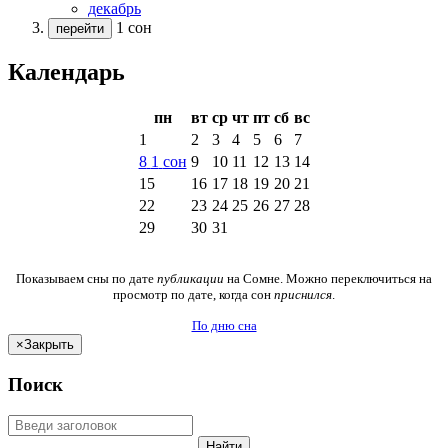
декабрь
1 сон
перейти
Календарь
пн
вт
ср
чт
пт
сб
вс
1
2
3
4
5
6
7
8
1
сон
9
10
11
12
13
14
15
16
17
18
19
20
21
22
23
24
25
26
27
28
29
30
31
Показываем сны по дате
публикации
на Сомне. Можно переключиться на
просмотр по дате, когда сон
приснился
.
По дню сна
×
Закрыть
Поиск
Найти