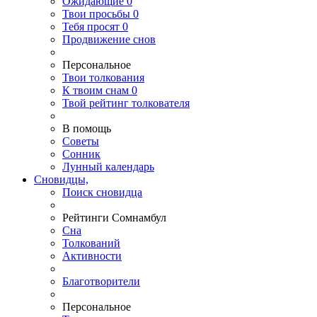
Ожидающие
0
Твои
просьбы
0
Тебя
просят
0
Продвижение снов
Персональное
Твои
толкования
К
твоим
снам
0
Твой
рейтинг толкователя
В помощь
Советы
Сонник
Лунный календарь
Сновидцы,
Поиск сновидца
Рейтинги Сомнамбул
Сна
Толкований
Активности
Благотворители
Персональное