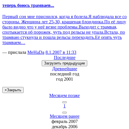
теперь боюсь трамваев...
Первый сон мне приснился, когда я болела.Я наблюдала все со
стороны. Женщина лет 25-30, крашеная блондинка.По её лицу
было видно что у неё везне проблемы.Выходит с трамвая,
спотыкается об порожек, чуть под рельсы не упала.Встала, по
трамваю стукнула и пошла рельсы переходить.Её опять чуть
трамваем…
— прислала
MeHaDa
8.1.2007 в 11:33
Последние
Загрузить
предыдущие
Древнейшие
последний
год
год 2001
×
Закрыть
Месяцем позже
1
Месяцем ранее
февраль 2007
декабрь 2006