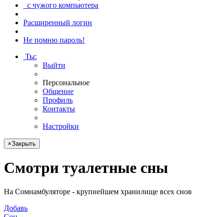
с чужого компьютера
Расширенный логин
Не помню пароль!
Ты
:
Выйти
Персональное
Общение
Профиль
Контакты
Настройки
×
Закрыть
Смотри
туалетные сны
На Сомнамбуляторе - крупнейшем хранилище всех снов
Добавь
Сон