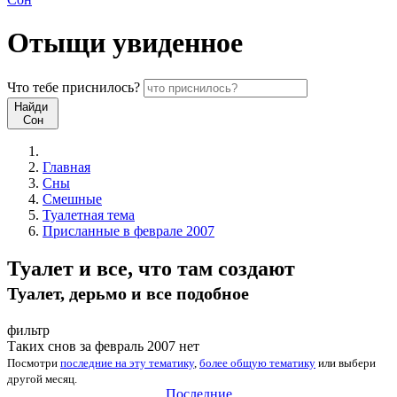
Отыщи
увиденное
Что
тебе
приснилось?
Найди
Сон
Главная
Сны
Смешные
Туалетная тема
Присланные в феврале 2007
Туалет и все, что там создают
Туалет, дерьмо и все подобное
фильтр
Таких снов за февраль 2007 нет
Посмотри
последние на эту тематику
,
более общую тематику
или
выбери
другой месяц
.
Последние