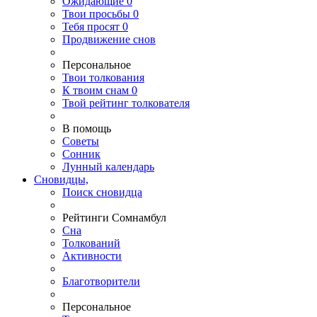
Ожидающие
0
Твои
просьбы
0
Тебя
просят
0
Продвижение снов
Персональное
Твои
толкования
К
твоим
снам
0
Твой
рейтинг толкователя
В помощь
Советы
Сонник
Лунный календарь
Сновидцы,
Поиск сновидца
Рейтинги Сомнамбул
Сна
Толкований
Активности
Благотворители
Персональное