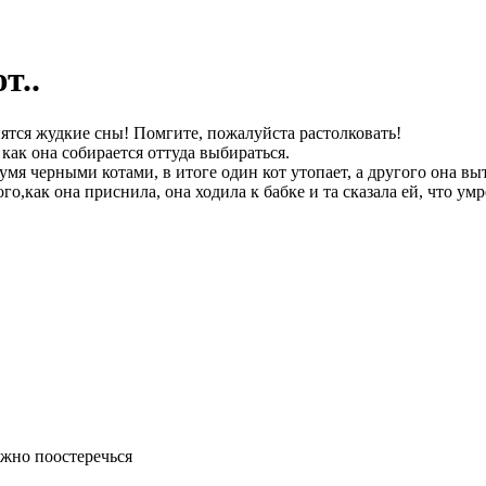
т..
ятся жудкие сны! Помгите, пожалуйста растолковать!
как она собирается оттуда выбираться.
умя черными котами, в итоге один кот утопает, а другого она вы
го,как она приснила, она ходила к бабке и та сказала ей, что у
ужно поостеречься