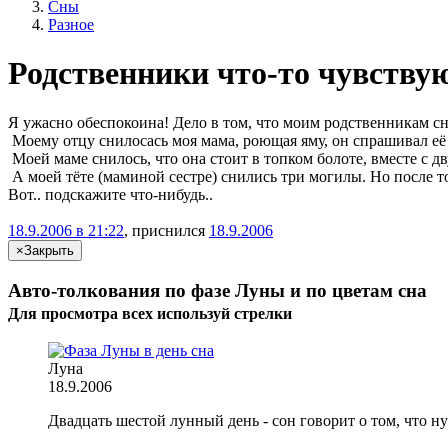
Сны
Разное
Родственники что-то чувствую
Я ужасно обеспокоина! Дело в том, что моим родственникам сн
Моему отцу снилосась моя мама, роющая яму, он спрашивал её 
Моей маме снилось, что она стоит в топком болоте, вместе с дв
А моей тёте (маминой сестре) снились три могилы. Но после то
Вот.. подскажите что-нибудь..
18.9.2006 в 21:22
, приснился
18.9.2006
×
Закрыть
Авто-толкования по фазе Луны и по цветам сна
Для просмотра всех
используй
стрелки
Луна
18.9.2006
Двадцать шестой лунный день - сон говорит о том, что н