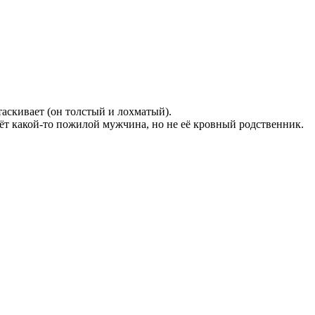
таскивает (он толстый и лохматый).
мрёт какой-то пожилой мужчина, но не её кровный родственник.