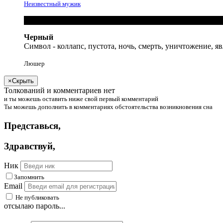
Неизвестный мужик
Черный
Символ - коллапс, пустота, ночь, смерть, уничтожение, я
Люшер
×
Скрыть
Толкований и комментариев нет
и
ты
можешь
оставить ниже свой первый комментарий
Ты
можешь
дополнить в комментариях обстоятельства возникновения сна
Представься
,
Здравствуй
,
Ник
Запомнить
Email
Не публиковать
отсылаю пароль...