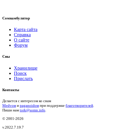
Сомнамбулятор
Карта сайта
Справка
О сайте
Форум
Сны
Хранилище
Поиск
Прислать
Контакты
Делается с интересом ко снам
Medvом
и
paganoidом
при поддержке
благотворителей
.
Пиши
нам
tork@somn.info
.
© 2001
-2026
v.2022.7.19.7