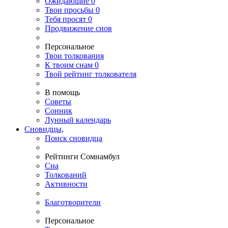
Ожидающие
0
Твои
просьбы
0
Тебя
просят
0
Продвижение снов
Персональное
Твои
толкования
К
твоим
снам
0
Твой
рейтинг толкователя
В помощь
Советы
Сонник
Лунный календарь
Сновидцы,
Поиск сновидца
Рейтинги Сомнамбул
Сна
Толкований
Активности
Благотворители
Персональное