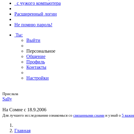
с чужого компьютера
Расширенный логин
Не помню пароль!
Ты
:
Выйти
Персональное
Общение
Профиль
Контакты
Настройки
Прислала
Sally
На
Сомне
с 18.9.2006
Для лучшего исследования
ознакомься
со
связанными снами
и
узнай
о
5 важн
Главная