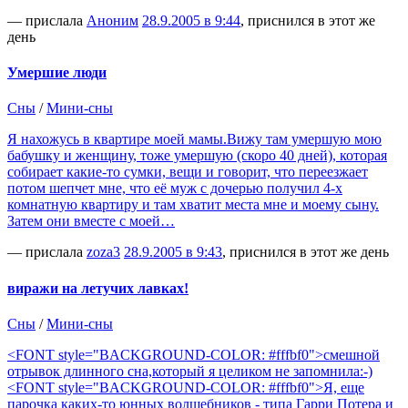
— прислала
Аноним
28.9.2005 в 9:44
, приснился в этот же
день
Умершие люди
Сны
/
Мини-сны
Я нахожусь в квартире моей мамы.Вижу там умершую мою
бабушку и женщину, тоже умершую (скоро 40 дней), которая
собирает какие-то сумки, вещи и говорит, что переезжает
потом шепчет мне, что её муж с дочерью получил 4-х
комнатную квартиру и там хватит места мне и моему сыну.
Затем они вместе с моей…
— прислала
zoza3
28.9.2005 в 9:43
, приснился в этот же день
виражи на летучих лавках!
Сны
/
Мини-сны
<FONT style="BACKGROUND-COLOR: #fffbf0">смешной
отрывок длинного сна,который я целиком не запомнила:-)
<FONT style="BACKGROUND-COLOR: #fffbf0">Я, еще
парочка каких-то юнных волшебников - типа Гарри Потера и