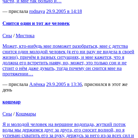
части, и мне так больно и…
— прислала
rodnaya
29.9.2005 в 14:18
Снится один и тот же человек
Сны
/
Мистика
Может, кто-нибудь мне поможет разобраться, мне с детства
снится один молодой человек (я его ни разу не видела в своей
жизни), причём в разных ситуациях, и мне кажется, что я
должна его встретить наяву, но, может, это только сон и не
стоит о нём даже думать, тогда почему он снится мне на
протяжении…
— прислала
Алёнка
29.9.2005 в 13:36
, приснился в этот же
день
кошмар
Сны
/
Кошмары
Я и молодой человек на вершине водопада, жуткий поток
воды мы держимся друг за друга, его сносит волной, но я
успеваю схватить его за руку, держусь за него из-за всех сил и