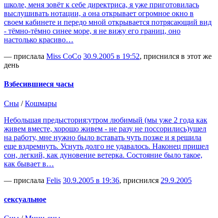
школе, меня зовёт к себе директриса, я уже приготовилась
выслушивать нотации, а она открывает огромное окно в
своем кабинете и передо мной открывается потрясающий вид
- тёмно-тёмно синее море, я не вижу его границ, оно
настолько красиво…
— прислала
Miss CoCo
30.9.2005 в 19:52
, приснился в этот же
день
Взбесившиеся часы
Сны
/
Кошмары
Небольшая предыстория:утром любимый (мы уже 2 года как
живем вместе, хорошо живем - не разу не поссорились)ушел
на работу, мне нужно было вставать чуть позже и я решила
еще вздремнуть. Уснуть долго не удавалось. Наконец пришел
сон, легкий, как дуновение ветерка. Состояние было такое,
как бывает в…
— прислала
Felis
30.9.2005 в 19:36
, приснился
29.9.2005
сексуальное