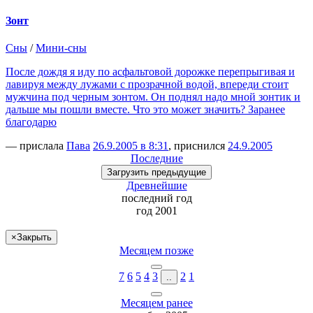
Зонт
Сны
/
Мини-сны
После дождя я иду по асфальтовой дорожке перепрыгивая и
лавируя между лужами с прозрачной водой, впереди стоит
мужчина под черным зонтом. Он поднял надо мной зонтик и
дальше мы пошли вместе. Что это может значить? Заранее
благодарю
— прислала
Пава
26.9.2005 в 8:31
, приснился
24.9.2005
Последние
Загрузить
предыдущие
Древнейшие
последний
год
год 2001
×
Закрыть
Месяцем позже
7
6
5
4
3
2
1
..
Месяцем ранее