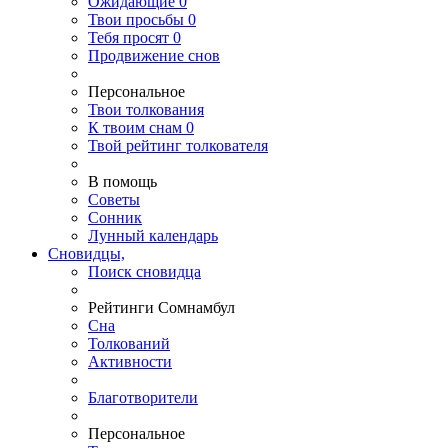
Ожидающие
0
Твои
просьбы
0
Тебя
просят
0
Продвижение снов
Персональное
Твои
толкования
К
твоим
снам
0
Твой
рейтинг толкователя
В помощь
Советы
Сонник
Лунный календарь
Сновидцы,
Поиск сновидца
Рейтинги Сомнамбул
Сна
Толкований
Активности
Благотворители
Персональное