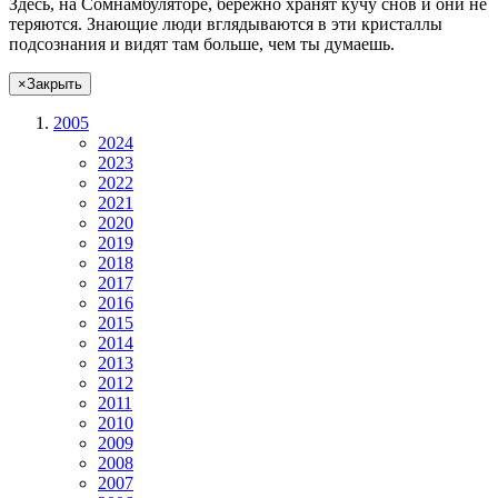
Здесь, на Сомнамбуляторе, бережно хранят
кучу снов
и они не
теряются. Знающие люди вглядываются в эти кристаллы
подсознания и видят там больше, чем
ты
думаешь
.
×
Закрыть
2005
2024
2023
2022
2021
2020
2019
2018
2017
2016
2015
2014
2013
2012
2011
2010
2009
2008
2007