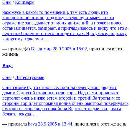
Сны
/
Кошмары
нахожусь в каком то помещении, там есть люди, кто
конкретно не помню, подхожу к зеркалу и замечаю что
отражение запаздывает от моих движений, а позже и вовсе
останавливается, замирает. я приглядываюсь и вижу что это я-
чертенок! причем от него исходит страх. Я, в ужасе, подхожу
к другому зеркалу и…
— прислал(а)
Владимир
28.9.2005 в 15:02
, приснился в этот
же день
Вода
Сны
/
Литературные
Снится мне будто стою с сестрой на берегу моря,рядом с
домом.С другой стороны озеро,горы.Над нами пролетает
вертолет очень низко,затем второй и третий.За третьим со
стороны гор идет огромная волна очень быстро,я повернулась,
смотрю на море вода спокойная.Вертолет падает на дома а
бежать некуда…
— прислала
hava
28.9.2005 в 13:44
, приснился в этот же день