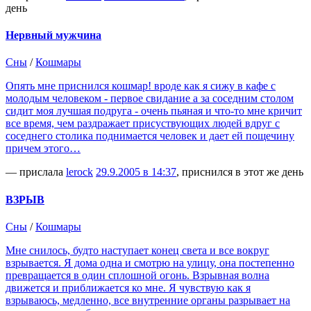
день
Нервный мужчина
Сны
/
Кошмары
Опять мне приснился кошмар! вроде как я сижу в кафе с
молодым человеком - первое свидание а за соседним столом
сидит моя лучшая подруга - очень пьяная и что-то мне кричит
все время, чем раздражает присуствующих людей вдруг с
соседнего столика поднимается человек и дает ей пощечину
причем этого…
— прислала
lerock
29.9.2005 в 14:37
, приснился в этот же день
ВЗРЫВ
Сны
/
Кошмары
Мне снилось, будто наступает конец света и все вокруг
взрывается. Я дома одна и смотрю на улицу, она постепенно
превращается в один сплошной огонь. Взрывная волна
движется и приближается ко мне. Я чувствую как я
взрываюсь, медленно, все внутренние органы разрывает на