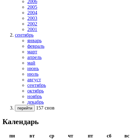
2006
2005
2004
2003
2002
2001
сентябрь
январь
февраль
март
апрель
май
июнь
июль
август
сентябрь
октябрь
ноябрь
декабрь
157 снов
перейти
Календарь
пн
вт
ср
чт
пт
сб
вс