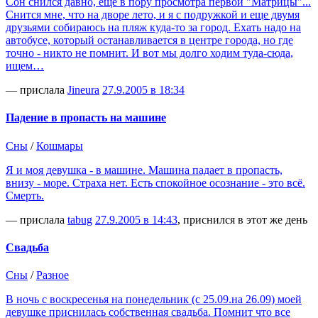
Сон снился давно, еще в пору просмотра первой "Матрицы"...
Снится мне, что на дворе лето, и я с подружкой и еще двумя
друзьями собираюсь на пляж куда-то за город. Ехать надо на
автобусе, который останавливается в центре города, но где
точно - никто не помнит. И вот мы долго ходим туда-сюда,
ищем…
— прислала
Jineura
27.9.2005 в 18:34
Падение в пропасть на машине
Сны
/
Кошмары
Я и моя девушка - в машине. Машина падает в пропасть,
внизу - море. Страха нет. Есть спокойное осознание - это всё.
Смерть.
— прислала
tabug
27.9.2005 в 14:43
, приснился в этот же день
Свадьба
Сны
/
Разное
В ночь с воскресенья на понедельник (с 25.09.на 26.09) моей
девушке приснилась собственная свадьба. Помнит что все