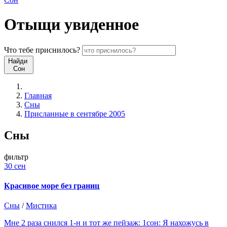
Отыщи
увиденное
Что
тебе
приснилось?
Найди
Сон
Главная
Сны
Присланные в сентябре 2005
Сны
фильтр
30 сен
Красивое море без границ
Сны
/
Мистика
Мне 2 раза снился 1-н и тот же пейзаж: 1сон: Я нахожусь в