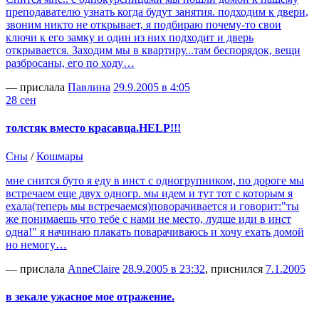
преподавателю узнать когда будут занятия. подходим к двери,
звоним никто не открывает, я подбираю почему-то свои
ключи к его замку и один из них подходит и дверь
открывается. Заходим мы в квартиру...там беспорядок, вещи
разбросаны, его по ходу…
— прислала
Павлина
29.9.2005 в 4:05
28 сен
толстяк вместо красавца.HELP!!!
Сны
/
Кошмары
мне снится буто я еду в инст с одногрупником, по дороге мы
встречаем еще двух одногр. мы идем и тут тот с которым я
ехала(теперь мы встречаемся)поворачивается и говорит:"ты
же понимаешь что тебе с нами не место, лудше иди в инст
одна!" я начинаю плакать поварачиваюсь и хочу ехать домой
но немогу…
— прислала
AnneClaire
28.9.2005 в 23:32
, приснился
7.1.2005
в зекале ужасное мое отражение.