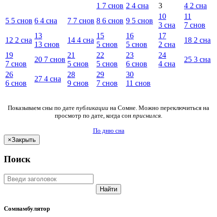
1
7
снов
2
4
сна
3
4
2
сна
10
11
5
5
снов
6
4
сна
7
7
снов
8
6
снов
9
5
снов
3
сна
7
снов
13
15
16
17
12
2
сна
14
4
сна
18
2
сна
13
снов
5
снов
5
снов
2
сна
19
21
22
23
24
20
7
снов
25
3
сна
7
снов
5
снов
5
снов
6
снов
4
сна
26
28
29
30
27
4
сна
6
снов
9
снов
7
снов
11
снов
Показываем сны по дате
публикации
на Сомне. Можно переключиться на
просмотр по дате, когда сон
приснился
.
По дню сна
×
Закрыть
Поиск
Найти
Сомнамбулятор