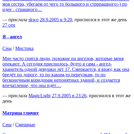
моя сестра, убегаем от чего то большого и стрррашного:-) по
идее - страшного…
— прислала
skwo
28.9.2005 в 9:20
, приснился в этот же день
27 сен
Я - ангел
Сны
/
Мистика
Мне часто снятся люди, похожие на ангелов, которые меня
опекают. А сегодня приснилось, будто я сама - ангел-
хранитель одной девушки лет 17. Смеркается, я вижу, как она
бредёт по дороге, то по каким-то переулкам, то по
бесконечным коридорам непонятных зданий, и создается
впечатление, что она идёт…
— прислала
MagicLight
27.9.2005 в 23:26
, приснился в этот же
день
Матрица глючит
Сны
/
Смешные