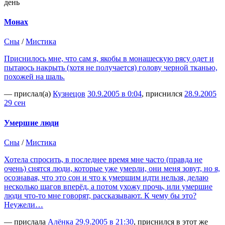
день
Монах
Сны
/
Мистика
Приснилось мне, что сам я, якобы в монашескую рясу одет и
пытаюсь накрыть (хотя не получается) голову черной тканью,
похожей на шаль.
— прислал(а)
Кузнецов
30.9.2005 в 0:04
, приснился
28.9.2005
29 сен
Умершие люди
Сны
/
Мистика
Хотела спросить, в последнее время мне часто (правда не
очень) снятся люди, которые уже умерли, они меня зовут, но я,
осознавая, что это сон и что к умершим идти нельзя, делаю
несколько шагов вперёд, а потом ухожу прочь, или умершие
люди что-то мне говорят, рассказывают. К чему бы это?
Неужели…
— прислала
Алёнка
29.9.2005 в 21:30
, приснился в этот же