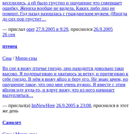
веселились, а ей было грустно и ощущение что совершает
ошибку. Жениха вообще не видела. Каких либо лиц не
помнит. Год назад разошлась с гражданским мужем. (Иногда
до сих пор грустит…
— прислал
oper
27.9.2005 в 9:29
, приснился
26.9.2005
26 сен
птенец
Сны
/
Мини-сны
Во сне я вижу птичье гнездо, оно находится довольно таки
высоко. Я подпрыгиваю и хватаюсь за ветку, и притягиваю к
себе гнездо. В нём я вижу яйцо и беру его. Не знаю зачем, но
ощущение такое, что оно мне очень нужно. Я вместе с этим
яйцом иду куда-то, и вдруг вижу, что из него начинает
вылупляться…
— прислал(а)
ImNewHere
26.9.2005 в 23:08
, приснился в этот
же день
Самолет