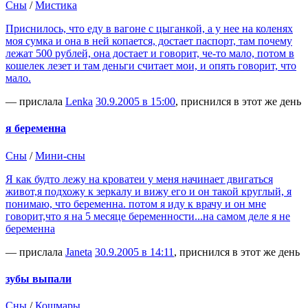
Сны
/
Мистика
Приснилось, что еду в вагоне с цыганкой, а у нее на коленях
моя сумка и она в ней копается, достает паспорт, там почему
лежат 500 рублей, она достает и говорит, че-то мало, потом в
кошелек лезет и там деньги считает мои, и опять говорит, что
мало.
— прислала
Lenka
30.9.2005 в 15:00
, приснился в этот же день
я беременна
Сны
/
Мини-сны
Я как будто лежу на кроватеи у меня начинает двигаться
живот,я подхожу к зеркалу и вижу его и он такой круглый, я
понимаю, что беременна. потом я иду к врачу и он мне
говорит,что я на 5 месяце беременности...на самом деле я не
беременна
— прислала
Janeta
30.9.2005 в 14:11
, приснился в этот же день
зубы выпали
Сны
/
Кошмары