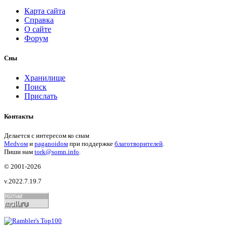
Карта сайта
Справка
О сайте
Форум
Сны
Хранилище
Поиск
Прислать
Контакты
Делается с интересом ко снам
Medvом
и
paganoidом
при поддержке
благотворителей
.
Пиши
нам
tork@somn.info
.
© 2001
-2026
v.2022.7.19.7