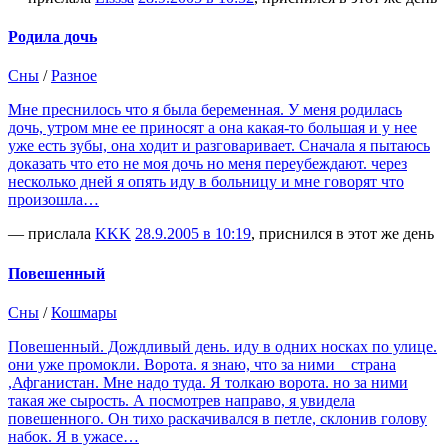
Родила дочь
Сны
/
Разное
Мне преснилось что я была беременная. У меня родилась
дочь, утром мне ее приносят а она какая-то большая и у нее
уже есть зубы, она ходит и разговаривает. Сначала я пытаюсь
доказать что ето не моя дочь но меня переубеждают. через
несколько дней я опять иду в больницу и мне говорят что
произошла…
— прислала
KKK
28.9.2005 в 10:19
, приснился в этот же день
Повешенный
Сны
/
Кошмары
Повешенный. Дождливый день. иду в одних носках по улице.
они уже промокли. Ворота. я знаю, что за ними _ страна
,Афганистан. Мне надо туда. Я толкаю ворота. но за ними
такая же сырость. А посмотрев направо, я увидела
повешенного. Он тихо раскачивался в петле, склонив голову
набок. Я в ужасе…