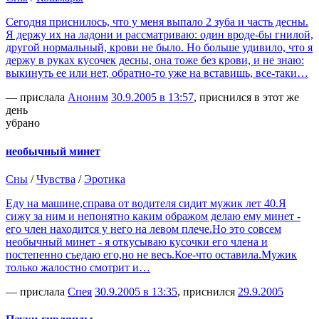
Сегодня приснилось, что у меня выпало 2 зуба и часть десны.
Я держу их на ладони и рассматриваю: один вроде-бы гнилой,
другой нормальный, крови не было. Но больше удивило, что я
держу в руках кусочек десны, она тоже без крови, и не знаю:
выкинуть ее или нет, обратно-то уже на вставишь, все-таки…
— прислала
Аноним
30.9.2005 в 13:57
, приснился в этот же
день
убрано
необычный минет
Сны
/
Чувства
/
Эротика
Еду на машине,справа от водителя сидит мужик лет 40.Я
сижу за ним и непонятно каким ображом делаю ему минет -
его член находится у него на левом плече.Но это совсем
необычный минет - я откусываю кусочки его члена и
постепенно съедаю его,но не весь.Кое-что оставила.Мужик
только жалостно смотрит и…
— прислала
Спея
30.9.2005 в 13:35
, приснился
29.9.2005