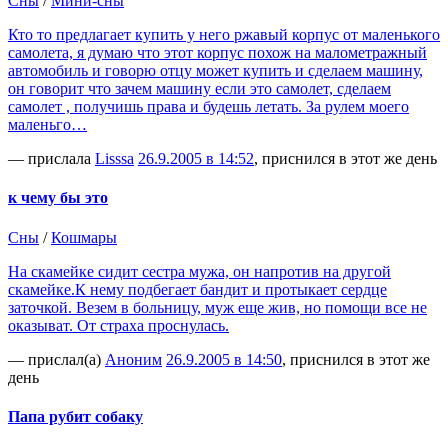
Сны
/
Мини-сны
Кто то предлагает купить у него ржавый корпус от маленького
самолета, я думаю что этот корпус похож на малометражный
автомобиль и говорю отцу может купить и сделаем машину,
он говорит что зачем машину если это самолет, сделаем
самолет , получишь права и будешь летать. За рулем моего
маленьго…
— прислала
Lisssa
26.9.2005 в 14:52
, приснился в этот же день
к чему бы это
Сны
/
Кошмары
На скамейке сидит сестра мужа, он напротив на другой
скамейке.К нему подбегает бандит и протыкает сердце
заточкой. Везем в больницу, муж еще жив, но помощи все не
оказыват. От страха проснулась.
— прислал(а)
Аноним
26.9.2005 в 14:50
, приснился в этот же
день
Папа рубит собаку