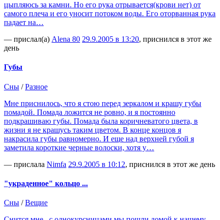
цыпляюсь за камни. Но его рука отрывается(крови нет) от
самого плеча и его уносит потоком воды. Его оторванная рука
падает на…
— прислал(а)
Alena 80
29.9.2005 в 13:20
, приснился в этот же
день
Губы
Сны
/
Разное
Мне приснилось, что я стою перед зеркалом и крашу губы
помадой. Помада ложится не ровно, и я постоянно
подкрашиваю губы. Помада была коричневатого цвета, в
жизни я не крашусь таким цветом. В конце концов я
накрасила губы равномерно. И еще над верхней губой я
заметила короткие черные волоски, хотя у…
— прислала
Nimfa
29.9.2005 в 10:12
, приснился в этот же день
"украденное" кольцо ...
Сны
/
Вещие
Снится мне.. с однокурсницами мы пошли домой к нашему