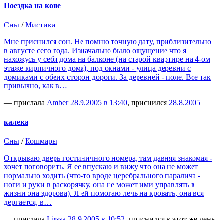
Поездка на коне
Сны
/
Мистика
Мне приснился сон. Не помню точную дату, приблизительно
в августе сего года. Изначально было ощущение что я
нахожусь у себя дома на балконе (на старой квартире на 4-ом
этаже кирпичного дома), под окнами - улица деревни с
домиками с обеих сторон дороги. За деревней - поле. Все так
привычно, как в…
— прислала
Amber
28.9.2005 в 13:40
, приснился
28.8.2005
калека
Сны
/
Кошмары
Открываю дверь гостиничного номера, там давняя знакомая -
хочет поговорить. Я ее впускаю и вижу что она не может
нормально ходить (что-то вроде церебрального паралича -
ноги и руки в раскорячку, она не может ими управлять в
жизни она здорова). Я ей помогаю лечь на кровать, она вся
дергается, в…
— прислала
Lisssa
28.9.2005 в 10:52
, приснился в этот же день