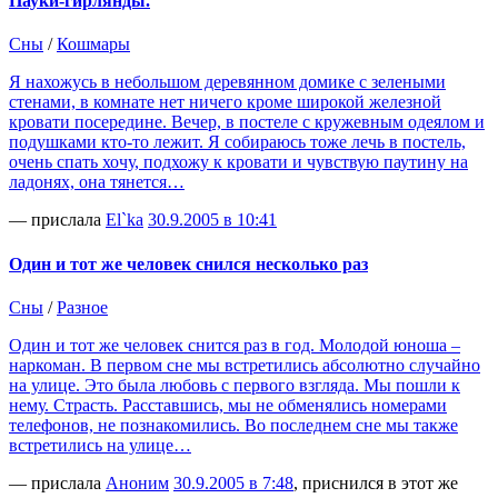
Пауки-гирлянды.
Сны
/
Кошмары
Я нахожусь в небольшом деревянном домике с зелеными
стенами, в комнате нет ничего кроме широкой железной
кровати посередине. Вечер, в постеле с кружевным одеялом и
подушками кто-то лежит. Я собираюсь тоже лечь в постель,
очень спать хочу, подхожу к кровати и чувствую паутину на
ладонях, она тянется…
— прислала
El`ka
30.9.2005 в 10:41
Один и тот же человек снился несколько раз
Сны
/
Разное
Один и тот же человек снится раз в год. Молодой юноша –
наркоман. В первом сне мы встретились абсолютно случайно
на улице. Это была любовь с первого взгляда. Мы пошли к
нему. Страсть. Расставшись, мы не обменялись номерами
телефонов, не познакомились. Во последнем сне мы также
встретились на улице…
— прислала
Аноним
30.9.2005 в 7:48
, приснился в этот же