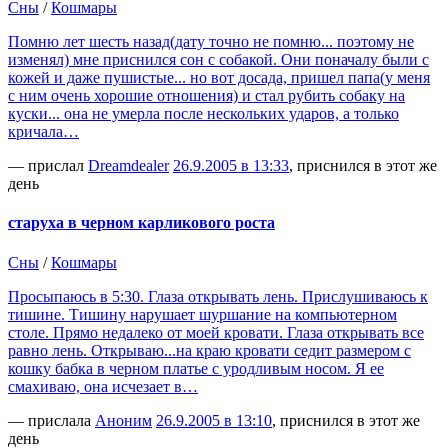
Сны
/
Кошмары
Помню лет шесть назад(дату точно не помню... поэтому не
изменял) мне приснился сон с собакой. Они поначалу были с
кожей и даже пушистые... но вот досада, пришел папа(у меня
с ним очень хорошие отношения) и стал рубить собаку на
куски... она не умерла после нескольких ударов, а только
кричала…
— прислал
Dreamdealer
26.9.2005 в 13:33
, приснился в этот же
день
старуха в черном карликового роста
Сны
/
Кошмары
Просыпаюсь в 5:30. Глаза открывать лень. Прислушиваюсь к
тишине. Тишину нарушает шуршание на компьютерном
столе. Прямо недалеко от моей кровати. Глаза открывать все
равно лень. Открываю...на краю кровати седит размером с
кошку бабка в черном платье с уродливым носом. Я ее
смахиваю, она исчезает в…
— прислала
Аноним
26.9.2005 в 13:10
, приснился в этот же
день