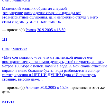
Сны
/
Мини-сны
Маленький мальчик обрызгал спермой
,отвращение,лихорадочно стираю с одежды всё
это,неприятные ощущения. да и непонятно откуда у него
стока спермы ,у маленького такого.
— прислал(а)
Ромик
30.9.2005 в 16:50
111
Сны
/
Мистика
«Мне сон снился с утра, что я в маленькой пещере еле
помещаюсь лежу и за камни держусь, чтоб не упасть, а внизу
метров 100 море с пеной, камни в воде. А мои скалы отвесные
вправо и влево большие бухты, вода разбивается и солнце
светит, красиво и НЕТ НИ ДУШИ! Одна я! И прыгнуть
страшно, высоко деже…
— прислал(а)
Аноним
30.9.2005 в 15:53
, приснился в этот же
день
мутота