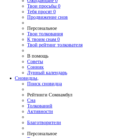
Ожидающие
0
Твои
просьбы
0
Тебя
просят
0
Продвижение снов
Персональное
Твои
толкования
К
твоим
снам
0
Твой
рейтинг толкователя
В помощь
Советы
Сонник
Лунный календарь
Сновидцы,
Поиск сновидца
Рейтинги Сомнамбул
Сна
Толкований
Активности
Благотворители
Персональное