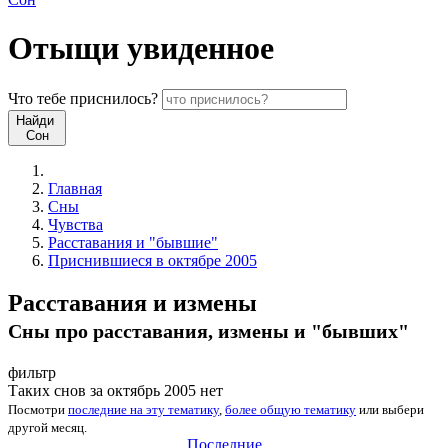
Отыщи
увиденное
Что
тебе
приснилось?
Найди
Сон
Главная
Сны
Чувства
Расставания и "бывшие"
Приснившиеся в октябре 2005
Расставания и измены
Сны про расставания, измены и "бывших"
фильтр
Таких снов за октябрь 2005 нет
Посмотри
последние на эту тематику
,
более общую тематику
или
выбери
другой месяц
.
Последние