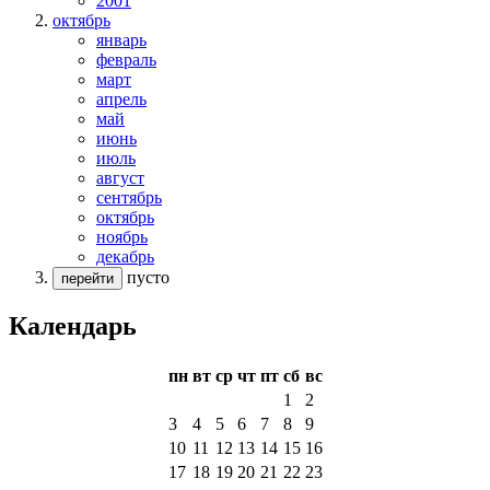
2001
октябрь
январь
февраль
март
апрель
май
июнь
июль
август
сентябрь
октябрь
ноябрь
декабрь
пусто
перейти
Календарь
пн
вт
ср
чт
пт
сб
вс
1
2
3
4
5
6
7
8
9
10
11
12
13
14
15
16
17
18
19
20
21
22
23