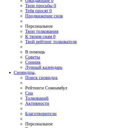
Ожидающие
0
Твои
просьбы
0
Тебя
просят
0
Продвижение снов
Персональное
Твои
толкования
К
твоим
снам
0
Твой
рейтинг толкователя
В помощь
Советы
Сонник
Лунный календарь
Сновидцы,
Поиск сновидца
Рейтинги Сомнамбул
Сна
Толкований
Активности
Благотворители
Персональное