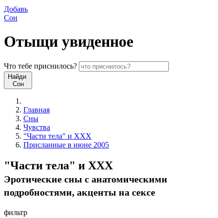
Добавь
Сон
Отыщи
увиденное
Что
тебе
приснилось?
Найди
Сон
Главная
Сны
Чувства
"Части тела" и XXX
Присланные в июне 2005
"Части тела" и XXX
Эротические сны c анатомическими
подробностями, акценты на сексе
фильтр