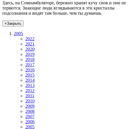
Здесь, на Сомнамбуляторе, бережно хранят
кучу снов
и они не
теряются. Знающие люди вглядываются в эти кристаллы
подсознания и видят там больше, чем
ты
думаешь
.
×
Закрыть
2005
2022
2021
2020
2019
2018
2017
2016
2015
2014
2013
2012
2011
2010
2009
2008
2007
2006
2005