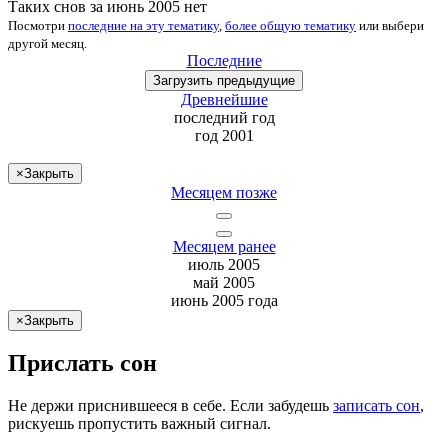
Таких снов за июнь 2005 нет
Посмотри
последние на эту тематику
,
более общую тематику
или
выбери
другой месяц
.
Последние
Загрузить
предыдущие
Древнейшие
последний
год
год 2001
×
Закрыть
Месяцем позже
Месяцем ранее
июль 2005
май 2005
июнь 2005 года
×
Закрыть
Прислать сон
Не
держи
приснившееся в себе. Если
забудешь
записать сон
,
рискуешь
пропустить важный сигнал.