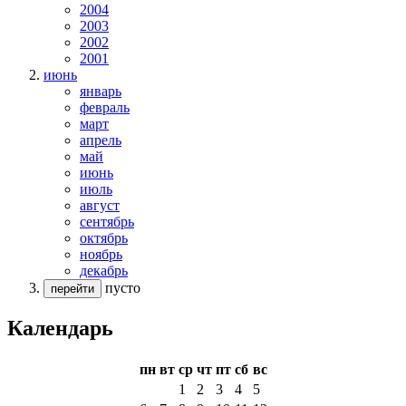
2004
2003
2002
2001
июнь
январь
февраль
март
апрель
май
июнь
июль
август
сентябрь
октябрь
ноябрь
декабрь
пусто
перейти
Календарь
пн
вт
ср
чт
пт
сб
вс
1
2
3
4
5