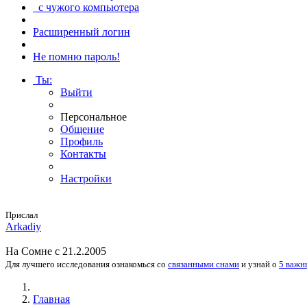
с чужого компьютера
Расширенный логин
Не помню пароль!
Ты
:
Выйти
Персональное
Общение
Профиль
Контакты
Настройки
Прислал
Arkadiy
На
Сомне
с 21.2.2005
Для лучшего исследования
ознакомься
со
связанными снами
и
узнай
о
5 важн
Главная