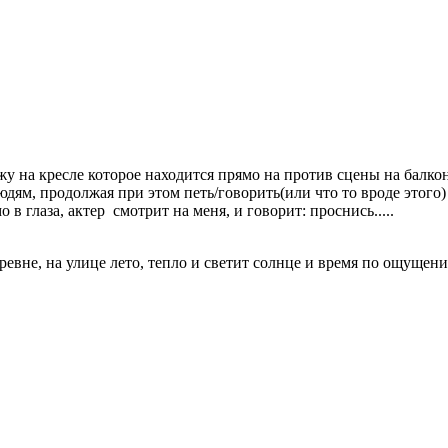
у на кресле которое находится прямо на против сцены на балкон
дям, продолжая при этом петь/говорить(или что то вроде этого) 
 в глаза, актер
смотрит на меня, и говорит: проснись.....
ревне, на улице лето, тепло и светит солнце и время по ощущен