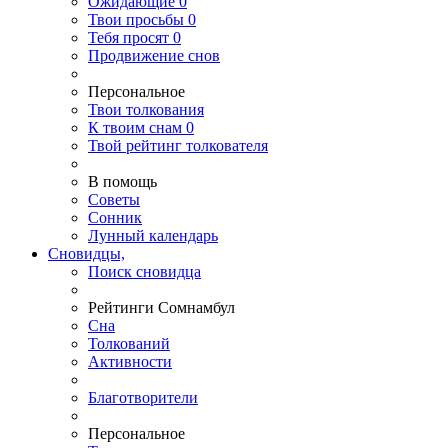
Ожидающие
0
Твои
просьбы
0
Тебя
просят
0
Продвижение снов
Персональное
Твои
толкования
К
твоим
снам
0
Твой
рейтинг толкователя
В помощь
Советы
Сонник
Лунный календарь
Сновидцы,
Поиск сновидца
Рейтинги Сомнамбул
Сна
Толкований
Активности
Благотворители
Персональное