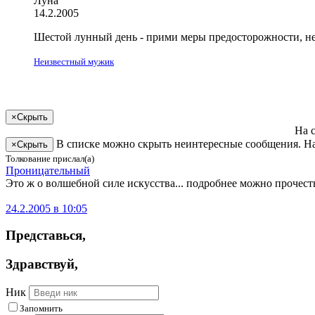
Луна
14.2.2005
Шестой лунный день -
прими
меры предосторожности, н
Неизвестный мужик
×
Скрыть
На 
В списке можно скрыть неинтересные сообщения. На
×
Скрыть
Толкование прислал(а)
Про­ница­тель­ный
Это ж о волшебной силе искусства... подробнее можно прочесть
24.2.2005 в 10:05
Представься
,
Здравствуй
,
Ник
Запомнить