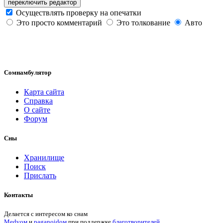
переключить редактор
Осуществлять проверку на опечатки
Это просто комментарий
Это толкование
Авто
Сомнамбулятор
Карта сайта
Справка
О сайте
Форум
Сны
Хранилище
Поиск
Прислать
Контакты
Делается с интересом ко снам
Medvом
и
paganoidом
при поддержке
благотворителей
.