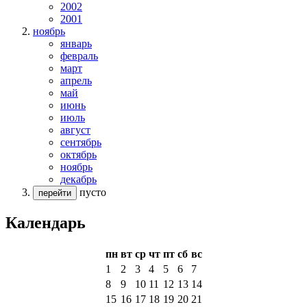
2002
2001
ноябрь
январь
февраль
март
апрель
май
июнь
июль
август
сентябрь
октябрь
ноябрь
декабрь
пусто
перейти
Календарь
пн
вт
ср
чт
пт
сб
вс
1
2
3
4
5
6
7
8
9
10
11
12
13
14
15
16
17
18
19
20
21