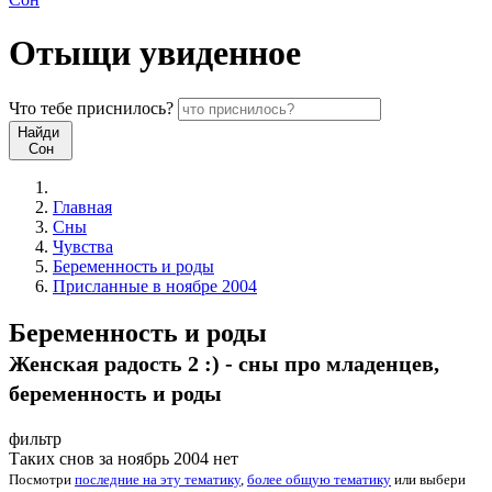
Отыщи
увиденное
Что
тебе
приснилось?
Найди
Сон
Главная
Сны
Чувства
Беременность и роды
Присланные в ноябре 2004
Беременность и роды
Женская радость 2 :) - сны про младенцев,
беременность и роды
фильтр
Таких снов за ноябрь 2004 нет
Посмотри
последние на эту тематику
,
более общую тематику
или
выбери