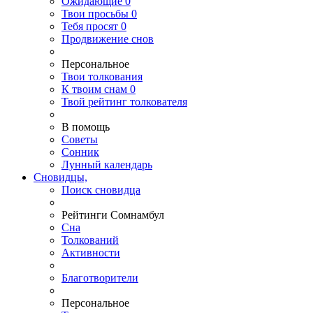
Ожидающие
0
Твои
просьбы
0
Тебя
просят
0
Продвижение снов
Персональное
Твои
толкования
К
твоим
снам
0
Твой
рейтинг толкователя
В помощь
Советы
Сонник
Лунный календарь
Сновидцы,
Поиск сновидца
Рейтинги Сомнамбул
Сна
Толкований
Активности
Благотворители
Персональное