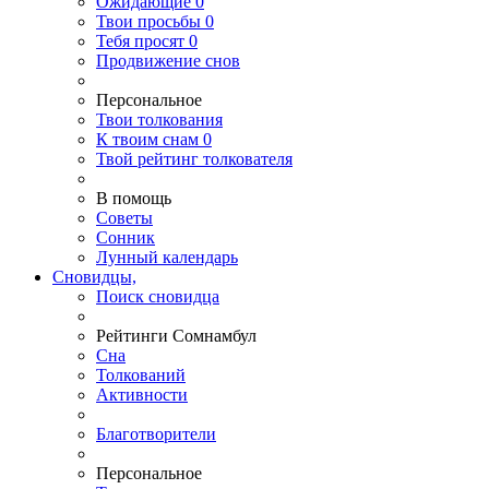
Ожидающие
0
Твои
просьбы
0
Тебя
просят
0
Продвижение снов
Персональное
Твои
толкования
К
твоим
снам
0
Твой
рейтинг толкователя
В помощь
Советы
Сонник
Лунный календарь
Сновидцы,
Поиск сновидца
Рейтинги Сомнамбул
Сна
Толкований
Активности
Благотворители
Персональное