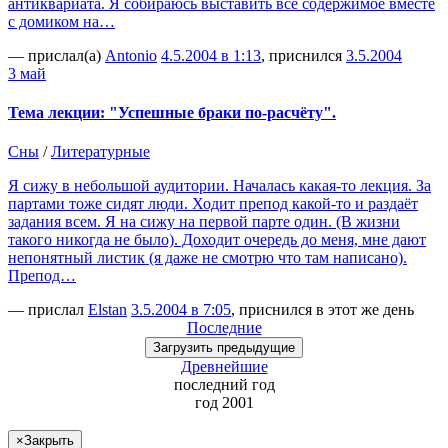
антиквариата. Я собираюсь выставить всё содержимое вместе
с домиком на…
— прислал(а)
Antonio
4.5.2004 в 1:13
, приснился
3.5.2004
3 май
Тема лекции: "Успешные браки по-расчёту".
Сны
/
Литературные
Я сижу в небольшой аудитории. Началась какая-то лекция. За
партами тоже сидят люди. Ходит препод какой-то и раздаёт
задания всем. Я на сижу на первой парте один. (В жизни
такого никогда не было). Доходит очередь до меня, мне дают
непонятный листик (я даже не смотрю что там написано).
Препод…
— прислал
Elstan
3.5.2004 в 7:05
, приснился в этот же день
Последние
Загрузить
предыдущие
Древнейшие
последний
год
год 2001
×
Закрыть