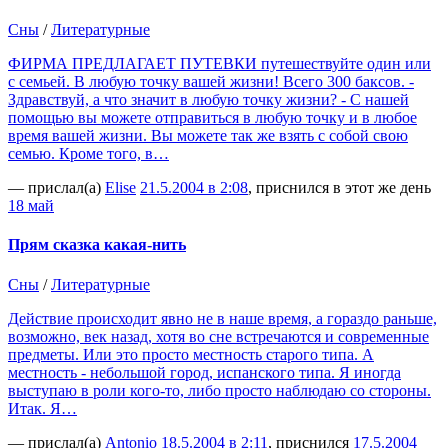
Сны
/
Литературные
ФИРМА ПРЕДЛАГАЕТ ПУТЕВКИ путешествуйте один или
с семьей. В любую точку вашей жизни! Всего 300 баксов. -
Здравствуй, а что значит в любую точку жизни? - С нашей
помощью вы можете отправиться в любую точку и в любое
время вашей жизни. Вы можете так же взять с собой свою
семью. Кроме того, в…
— прислал(а)
Elise
21.5.2004 в 2:08
, приснился в этот же день
18 май
Прям сказка какая-нить
Сны
/
Литературные
Действие происходит явно не в наше время, а гораздо раньше,
возможно, век назад, хотя во сне встречаются и современные
предметы. Или это просто местность старого типа. А
местность - небольшой город, испанского типа. Я иногда
выступаю в роли кого-то, либо просто наблюдаю со стороны.
Итак. Я…
— прислал(а)
Antonio
18.5.2004 в 2:11
, приснился
17.5.2004