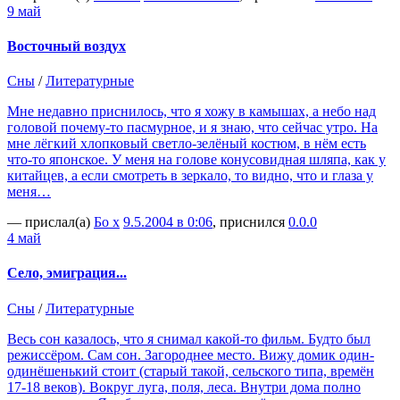
9 май
Восточный воздух
Сны
/
Литературные
Мне недавно приснилось, что я хожу в камышах, а небо над
головой почему-то пасмурное, и я знаю, что сейчас утро. На
мне лёгкий хлопковый светло-зелёный костюм, в нём есть
что-то японское. У меня на голове конусовидная шляпа, как у
китайцев, а если смотреть в зеркало, то видно, что и глаза у
меня…
— прислал(а)
Бо х
9.5.2004 в 0:06
, приснился
0.0.0
4 май
Село, эмиграция...
Сны
/
Литературные
Весь сон казалось, что я снимал какой-то фильм. Будто был
режиссёром. Сам сон. Загороднее место. Вижу домик один-
одинёшенький стоит (старый такой, сельского типа, времён
17-18 веков). Вокруг луга, поля, леса. Внутри дома полно