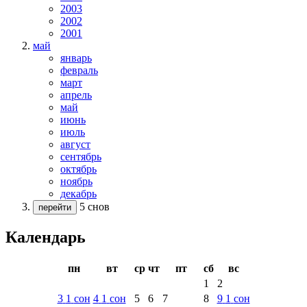
2003
2002
2001
май
январь
февраль
март
апрель
май
июнь
июль
август
сентябрь
октябрь
ноябрь
декабрь
5 снов
перейти
Календарь
пн
вт
ср
чт
пт
сб
вс
1
2
3
1
сон
4
1
сон
5
6
7
8
9
1
сон