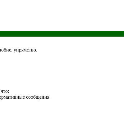
любие, упрямство.
что:
формативные сообщения.