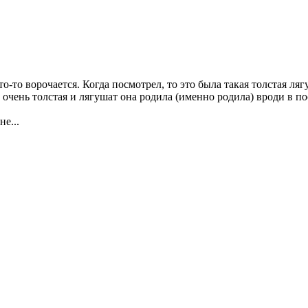
о-то ворочается. Когда посмотрел, то это была такая толстая ля
очень толстая и лягушат она родила (именно родила) вроди в по
е...