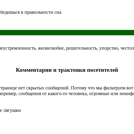
убедишься
в правильности сна
леустремленность, жизнелюбие, решительность, упорство, често
Комментарии и трактовки посетителей
странице
нет скрытых сообщений
.
Потому что мы фильтруем вот 
пример, сообщения от какого-то человека, огромные или неин
ые лягушки