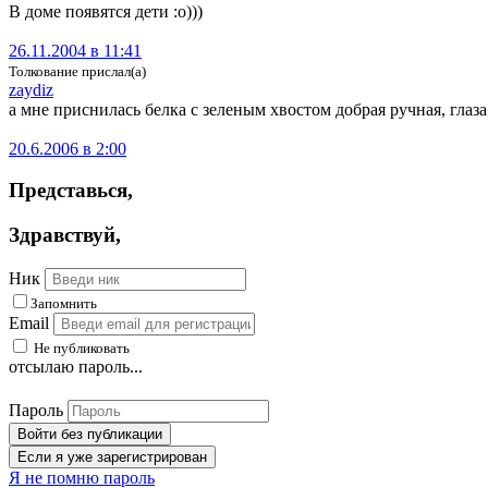
В доме появятся дети :о)))
26.11.2004 в 11:41
Толкование прислал(а)
zaydiz
а мне приснилась белка с зеленым хвостом добрая ручная, глаза 
20.6.2006 в 2:00
Представься
,
Здравствуй
,
Ник
Запомнить
Email
Не публиковать
отсылаю пароль...
Пароль
Войти без публикации
Если я уже зарегистрирован
Я не помню пароль