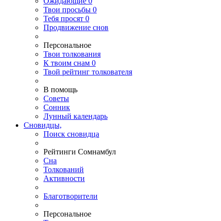
Ожидающие
0
Твои
просьбы
0
Тебя
просят
0
Продвижение снов
Персональное
Твои
толкования
К
твоим
снам
0
Твой
рейтинг толкователя
В помощь
Советы
Сонник
Лунный календарь
Сновидцы,
Поиск сновидца
Рейтинги Сомнамбул
Сна
Толкований
Активности
Благотворители
Персональное