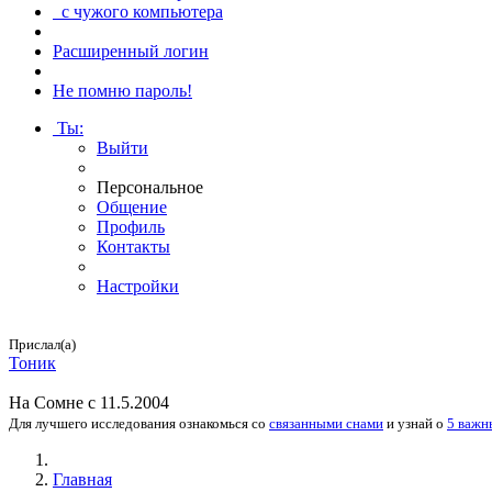
с чужого компьютера
Расширенный логин
Не помню пароль!
Ты
:
Выйти
Персональное
Общение
Профиль
Контакты
Настройки
Прислал(а)
Тоник
На
Сомне
с 11.5.2004
Для лучшего исследования
ознакомься
со
связанными снами
и
узнай
о
5 важн
Главная