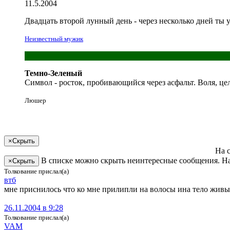
11.5.2004
Двадцать второй лунный день - через несколько дней
ты
Неизвестный мужик
Темно-Зеленый
Символ - росток, пробивающийся через асфальт. Воля, це
Люшер
×
Скрыть
На 
В списке можно скрыть неинтересные сообщения. На
×
Скрыть
Толкование прислал(а)
втб
мне приснилось что ко мне прилипли на волосы ина тело жив
26.11.2004 в 9:28
Толкование прислал(а)
VAM