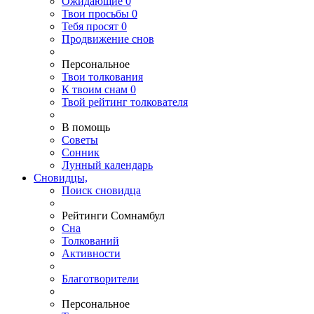
Ожидающие
0
Твои
просьбы
0
Тебя
просят
0
Продвижение снов
Персональное
Твои
толкования
К
твоим
снам
0
Твой
рейтинг толкователя
В помощь
Советы
Сонник
Лунный календарь
Сновидцы,
Поиск сновидца
Рейтинги Сомнамбул
Сна
Толкований
Активности
Благотворители
Персональное