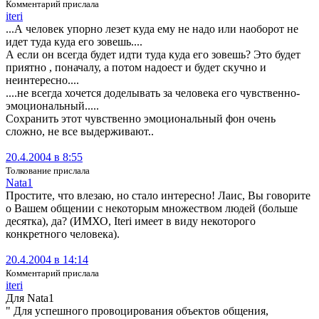
Комментарий прислала
iteri
...А человек упорно лезет куда ему не надо или наоборот не
идет туда куда его зовешь....
А если он всегда будет идти туда куда его зовешь? Это будет
приятно , поначалу, а потом надоест и будет скучно и
неинтересно....
....не всегда хочется доделывать за человека его чувственно-
эмоциональный.....
Сохранить этот чувственно эмоциональный фон очень
сложно, не все выдерживают..
20.4.2004 в 8:55
Толкование прислала
Nata1
Простите, что влезаю, но стало интересно! Лаис, Вы говорите
о Вашем общении с некоторым множеством людей (больше
десятка), да? (ИМХО, Iteri имеет в виду некоторого
конкретного человека).
20.4.2004 в 14:14
Комментарий прислала
iteri
Для Nata1
" Для успешного провоцирования объектов общения,