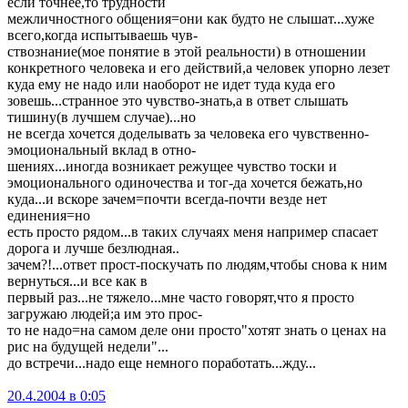
если точнее,то трудности
межличностного общения=они как будто не слышат...хуже
всего,когда испытываешь чув-
ствознание(мое понятие в этой реальности) в отношении
конкретного человека и его действий,а человек упорно лезет
куда ему не надо или наоборот не идет туда куда его
зовешь...странное это чувство-знать,а в ответ слышать
тишину(в лучшем случае)...но
не всегда хочется доделывать за человека его чувственно-
эмоциональный вклад в отно-
шениях...иногда возникает режущее чувство тоски и
эмоционального одиночества и тог-да хочется бежать,но
куда...и вскоре зачем=почти всегда-почти везде нет
единения=но
есть просто рядом...в таких случаях меня например спасает
дорога и лучше безлюдная..
зачем?!...ответ прост-поскучать по людям,чтобы снова к ним
вернуться...и все как в
первый раз...не тяжело...мне часто говорят,что я просто
загружаю людей;а им это прос-
то не надо=на самом деле они просто"хотят знать о ценах на
рис на будущей недели"...
до встречи...надо еще немного поработать...жду...
20.4.2004 в 0:05