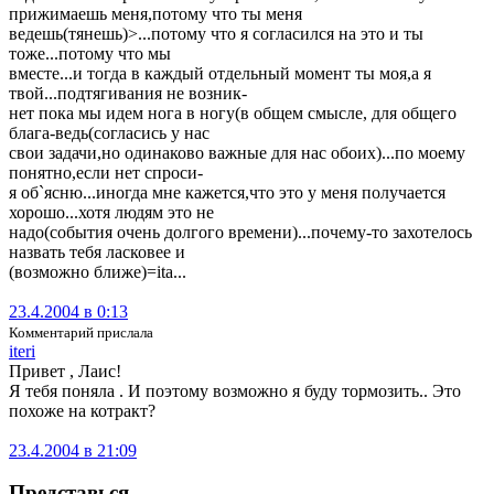
прижимаешь меня,потому что ты меня
ведешь(тянешь)>...потому что я согласился на это и ты
тоже...потому что мы
вместе...и тогда в каждый отдельный момент ты моя,а я
твой...подтягивания не возник-
нет пока мы идем нога в ногу(в общем смысле, для общего
блага-ведь(согласись у нас
свои задачи,но одинаково важные для нас обоих)...по моему
понятно,если нет спроси-
я об`ясню...иногда мне кажется,что это у меня получается
хорошо...хотя людям это не
надо(события очень долгого времени)...почему-то захотелось
назвать тебя ласковее и
(возможно ближе)=ita...
23.4.2004 в 0:13
Комментарий прислала
iteri
Привет , Лаис!
Я тебя поняла . И поэтому возможно я буду тормозить.. Это
похоже на котракт?
23.4.2004 в 21:09
Представься
,