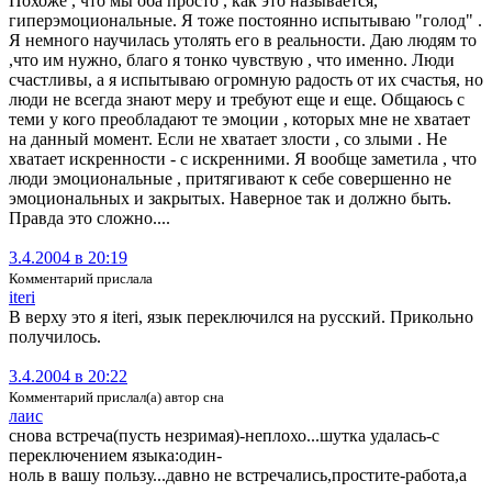
Похоже , что мы оба просто , как это называется,
гиперэмоциональные. Я тоже постоянно испытываю "голод" .
Я немного научилась утолять его в реальности. Даю людям то
,что им нужно, благо я тонко чувствую , что именно. Люди
счастливы, а я испытываю огромную радость от их счастья, но
люди не всегда знают меру и требуют еще и еще. Общаюсь с
теми у кого преобладают те эмоции , которых мне не хватает
на данный момент. Если не хватает злости , со злыми . Не
хватает искренности - с искренними. Я вообще заметила , что
люди эмоциональные , притягивают к себе совершенно не
эмоциональных и закрытых. Наверное так и должно быть.
Правда это сложно....
3.4.2004 в 20:19
Комментарий прислала
iteri
В верху это я iteri, язык переключился на русский. Прикольно
получилось.
3.4.2004 в 20:22
Комментарий прислал(а) автор сна
лаис
снова встреча(пусть незримая)-неплохо...шутка удалась-с
переключением языка:один-
ноль в вашу пользу...давно не встречались,простите-работа,а