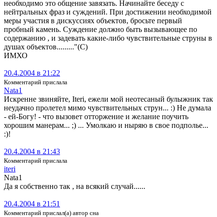
необходимо это общение завязать. Начинайте беседу с
нейтральных фраз и суждений. При достижении необходимой
меры участия в дискуссиях объектов, бросьте первый
пробный камень. Суждение должно быть вызывающее по
содержанию , и задевать какие-либо чувствительные струны в
душах объектов........."(C)
ИМХО
20.4.2004 в 21:22
Комментарий прислала
Nata1
Искренне звиняйте, Iteri, ежели мой неотесаный булыжник так
неудачно пролетел мимо чувствительных струн... :) Не думала
- ей-Богу! - что вызовет отторжение и желание поучить
хорошим манерам... ;) ... Умолкаю и ныряю в свое подполье...
:)!
20.4.2004 в 21:43
Комментарий прислала
iteri
Nata1
Да я собственно так , на всякий случай......
20.4.2004 в 21:51
Комментарий прислал(а) автор сна