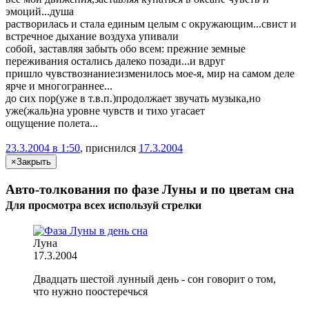
эмоций...душа
растворилась и стала единым целым с окружающим...свист и
встречное дыхание воздуха упивали
собой, заставляя забыть обо всем: прежние земные
переживания остались далеко позади...и вдруг
пришло чувствознание:изменилось мое-я, мир на самом деле
ярче и многограннее...
до сих пор(уже в т.в.п.)продолжает звучать музыка,но
уже(жаль)на уровне чувств и тихо угасает
ощущение полета...
23.3.2004 в 1:50
, приснился
17.3.2004
×
Закрыть
Авто-толкования по фазе Луны и по цветам сна
Для просмотра всех
используй
стрелки
Луна
17.3.2004
Двадцать шестой лунный день - сон говорит о том,
что нужно поостеречься