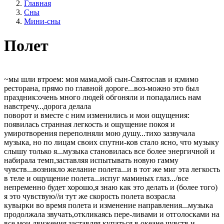
Главная
Сны
Мини-сны
Полет
~мы шли втроем: моя мама,мой сын-Святослав и я;мимо
ресторана, прямо по главной дороге...воз-можно это был
праздник:очень много людей обгоняли и попадались нам
навстречу...дорога делала
поворот и вместе с ним изменились и мои ощущения:
появилась странная легкость и ощущение покоя и
умиротворения переполняли мою душу...тихо зазвучала
музыка, но по лицам своих спутни-ков стало ясно, что музыку
слышу только я...музыка становилась все более энергичной и
набирала темп,заставляя испытывать новую гамму
чувств...возникло желание полета...и в тот же миг эта легкость
в теле и ощущение полета...испуг маминых глаз.../все
непременно будет хорошо,я знаю как это делать и (более того)
я это чувствую//и тут же скорость полета возрасла
кувырки во время полета и изменение направления...музыка
продолжала звучать,откликаясь пере-ливами и отголосками на
все мои движения,заставляя купаться в океане чувств и