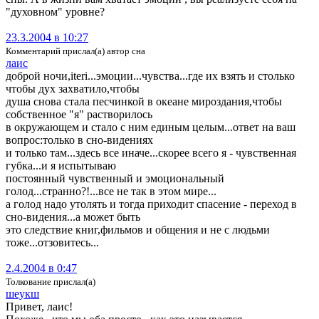
"духовном" уровне?
23.3.2004 в 10:27
Комментарий прислал(а) автор сна
лаис
доброй ночи,iteri...эмоции...чувства...где их взять и столько
чтобы дух захватило,чтобы
душа снова стала песчинкой в океане мироздания,чтобы
собственное "я" растворилось
в окружающем и стало с ним единым целым...ответ на ваш
вопрос:только в сно-видениях
и только там...здесь все иначе...скорее всего я - чувственная
губка...и я испытываю
постоянный чувственный и эмоциональный
голод...странно?!...все не так в этом мире...
а голод надо утолять и тогда приходит спасение - переход в
сно-видения...а может быть
это следствие книг,фильмов и общения и не с людьми
тоже...отзовитесь...
2.4.2004 в 0:47
Толкование прислал(а)
шеукш
Привет, лаис!