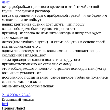
лаис
вечер добрый...и приятного времени в этой тихой лесной
глуши...послушаем разговор
ветра с деревьми и воды с прибрежной травой...и не бедем им
мешать=они не поймут
наших критериев оценки друг друга...iteri,прошу
вас...необходимо быть терпимее(простите за
прижим)...человека не изменить никогда и нигде=он будет
таким,каким яв-
ляется(там глубоко внутри)...и схема общения в основе своей
всегда одинакова-что с
одним человеком,что с несколькими...но возникает вопрос
скольжения взглядов...вот
тогда приходится одного подтягивать,другого
прижимать=конечно же если мне самому
это необходимо...это понятно...страшнее всего(для меня)когда
возникает усталость от
постоянного подтягивания...самое важное,чтобы не появилась
жалость...такая тихая и
очень мягкая,обволакивающая...
21.4.2004 в 23:43
Комментарий прислала
iteri
Привет Лаис!