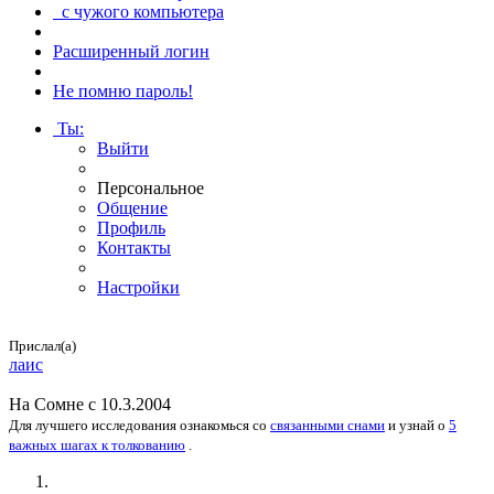
с чужого компьютера
Расширенный логин
Не помню пароль!
Ты
:
Выйти
Персональное
Общение
Профиль
Контакты
Настройки
Прислал(а)
лаис
На
Сомне
с 10.3.2004
Для лучшего исследования
ознакомься
со
связанными снами
и
узнай
о
5
важных шагах к толкованию
.