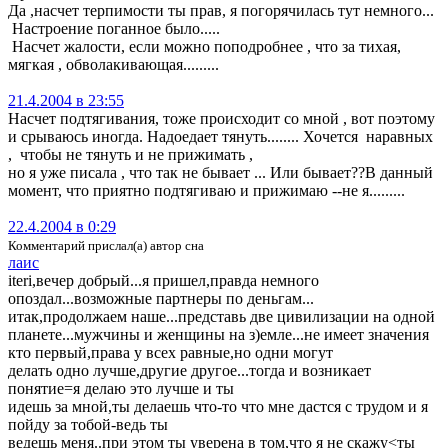
Да ,насчет терпимости ты прав, я погорячилась тут немного...
Настроение поганное было.....
Насчет жалости, если можно поподробнее , что за тихая,
мягкая , обволакивающая.........
21.4.2004 в 23:55
Насчет подтягивания, тоже происходит со мной , вот поэтому
и срываюсь иногда. Надоедает тянуть........ Хочется наравных
, чтобы не тянуть и не прижимать ,
но я уже писала , что так не бывает ... Или бывает??В данный
момент, что приятно подтягиваю и прижимаю --не я.........
22.4.2004 в 0:29
Комментарий прислал(а) автор сна
лаис
iteri,вечер добрый...я пришел,правда немного
опоздал...возможные партнеры по деньгам...
итак,продолжаем наше...представь две цивилизации на одной
планете...мужчины и женщины на з)емле...не имеет значения
кто первый,права у всех равные,но одни могут
делать одно лучше,другие другое...тогда и возникает
понятие=я делаю это лучше и ты
идешь за мной,ты делаешь что-то что мне дастся с трудом и я
пойду за тобой-ведь ты
ведешь меня..при этом ты уверена в том,что я не скажу<ты