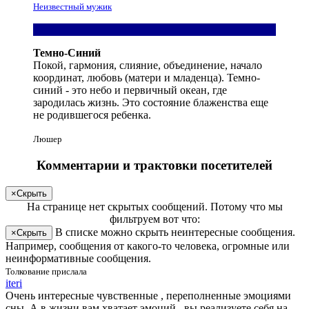
Неизвестный мужик
Темно-Синий
Покой, гармония, слияние, объединение, начало
координат, любовь (матери и младенца). Темно-
синий - это небо и первичный океан, где
зародилась жизнь. Это состояние блаженства еще
не родившегося ребенка.
Люшер
Комментарии и трактовки посетителей
×
Скрыть
На странице
нет скрытых сообщений
.
Потому что мы
фильтруем вот что:
В списке можно скрыть неинтересные сообщения.
×
Скрыть
Например, сообщения от какого-то человека, огромные или
неинформативные сообщения.
Толкование прислала
iteri
Очень интересные чувственные , переполненные эмоциями
сны. А в жизни вам хватает эмоций , вы реализуете себя на