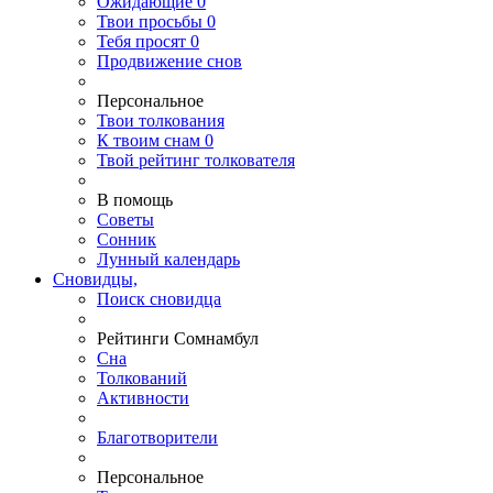
Ожидающие
0
Твои
просьбы
0
Тебя
просят
0
Продвижение снов
Персональное
Твои
толкования
К
твоим
снам
0
Твой
рейтинг толкователя
В помощь
Советы
Сонник
Лунный календарь
Сновидцы,
Поиск сновидца
Рейтинги Сомнамбул
Сна
Толкований
Активности
Благотворители
Персональное