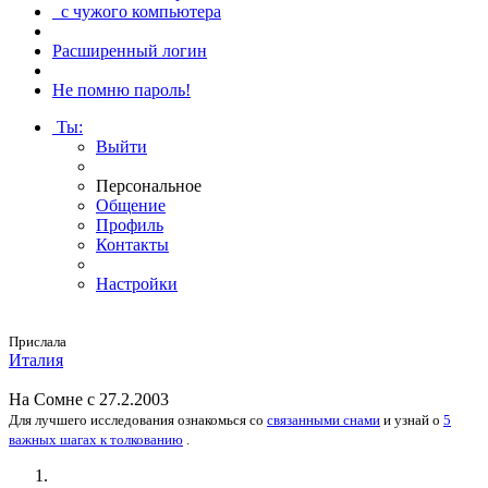
с чужого компьютера
Расширенный логин
Не помню пароль!
Ты
:
Выйти
Персональное
Общение
Профиль
Контакты
Настройки
Прислала
Италия
На
Сомне
с 27.2.2003
Для лучшего исследования
ознакомься
со
связанными снами
и
узнай
о
5
важных шагах к толкованию
.