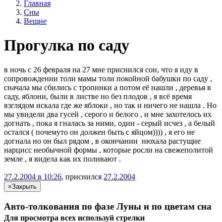
Главная
Сны
Вещие
Прогулка по саду
в ночь с 26 февраля на 27 мне приснился сон, что я иду в
сопровождении толи мамы толи покойной бабушки по саду ,
сначала мы сбились с тропинки а потом её нашли , деревья в
саду, яблони, были в листве но без плодов , я всё время
взглядом искала где же яблоки , но так и ничего не нашла . Но
мы увидели два гусей , серого и белого , и мне захотелось их
догнать , пока я гналась за ними, один - серый исчез , а белый
остался ( почемуто он должен быть с яйцом)))) , я его не
догнала но он был рядом , в окончании нюхала растущие
нарцисс необычной формы , которые росли на свежеполитой
земле , я видела как их поливают .
27.2.2004 в 10:26
, приснился
27.2.2004
×
Закрыть
Авто-толкования по фазе Луны и по цветам сна
Для просмотра всех
используй
стрелки