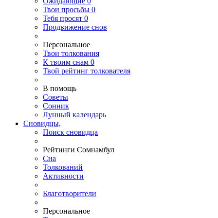
Ожидающие
0
Твои
просьбы
0
Тебя
просят
0
Продвижение снов
Персональное
Твои
толкования
К
твоим
снам
0
Твой
рейтинг толкователя
В помощь
Советы
Сонник
Лунный календарь
Сновидцы,
Поиск сновидца
Рейтинги Сомнамбул
Сна
Толкований
Активности
Благотворители
Персональное