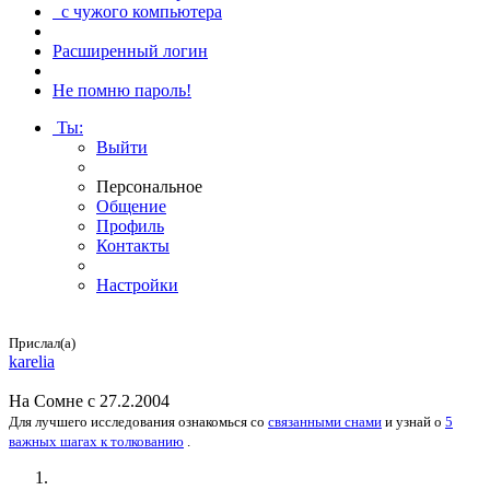
с чужого компьютера
Расширенный логин
Не помню пароль!
Ты
:
Выйти
Персональное
Общение
Профиль
Контакты
Настройки
Прислал(а)
karelia
На
Сомне
с 27.2.2004
Для лучшего исследования
ознакомься
со
связанными снами
и
узнай
о
5
важных шагах к толкованию
.