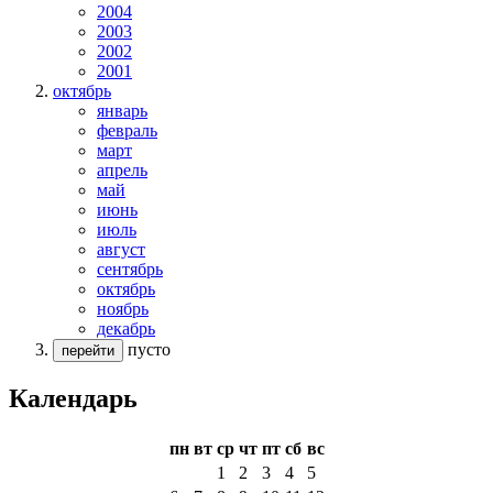
2004
2003
2002
2001
октябрь
январь
февраль
март
апрель
май
июнь
июль
август
сентябрь
октябрь
ноябрь
декабрь
пусто
перейти
Календарь
пн
вт
ср
чт
пт
сб
вс
1
2
3
4
5