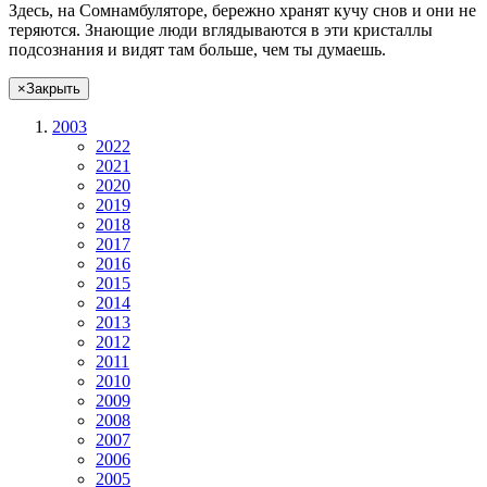
Здесь, на Сомнамбуляторе, бережно хранят
кучу снов
и они не
теряются. Знающие люди вглядываются в эти кристаллы
подсознания и видят там больше, чем
ты
думаешь
.
×
Закрыть
2003
2022
2021
2020
2019
2018
2017
2016
2015
2014
2013
2012
2011
2010
2009
2008
2007
2006
2005