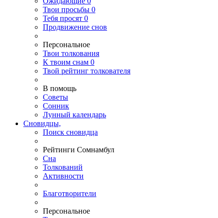
Ожидающие
0
Твои
просьбы
0
Тебя
просят
0
Продвижение снов
Персональное
Твои
толкования
К
твоим
снам
0
Твой
рейтинг толкователя
В помощь
Советы
Сонник
Лунный календарь
Сновидцы,
Поиск сновидца
Рейтинги Сомнамбул
Сна
Толкований
Активности
Благотворители
Персональное