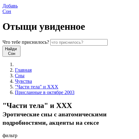
Добавь
Сон
Отыщи
увиденное
Что
тебе
приснилось?
Найди
Сон
Главная
Сны
Чувства
"Части тела" и XXX
Присланные в октябре 2003
"Части тела" и XXX
Эротические сны c анатомическими
подробностями, акценты на сексе
фильтр