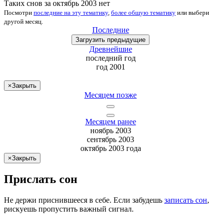
Таких снов за октябрь 2003 нет
Посмотри
последние на эту тематику
,
более общую тематику
или
выбери
другой месяц
.
Последние
Загрузить
предыдущие
Древнейшие
последний
год
год 2001
×
Закрыть
Месяцем позже
Месяцем ранее
ноябрь 2003
сентябрь 2003
октябрь 2003 года
×
Закрыть
Прислать сон
Не
держи
приснившееся в себе. Если
забудешь
записать сон
,
рискуешь
пропустить важный сигнал.