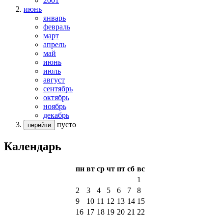
2001
июнь
январь
февраль
март
апрель
май
июнь
июль
август
сентябрь
октябрь
ноябрь
декабрь
пусто
перейти
Календарь
пн
вт
ср
чт
пт
сб
вс
1
2
3
4
5
6
7
8
9
10
11
12
13
14
15
16
17
18
19
20
21
22