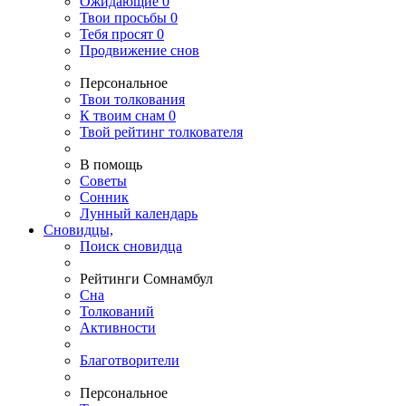
Ожидающие
0
Твои
просьбы
0
Тебя
просят
0
Продвижение снов
Персональное
Твои
толкования
К
твоим
снам
0
Твой
рейтинг толкователя
В помощь
Советы
Сонник
Лунный календарь
Сновидцы,
Поиск сновидца
Рейтинги Сомнамбул
Сна
Толкований
Активности
Благотворители
Персональное