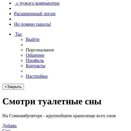
с чужого компьютера
Расширенный логин
Не помню пароль!
Ты
:
Выйти
Персональное
Общение
Профиль
Контакты
Настройки
×
Закрыть
Смотри
туалетные сны
На Сомнамбуляторе - крупнейшем хранилище всех снов
Добавь
Сон