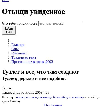
Отыщи
увиденное
Что
тебе
приснилось?
Найди
Сон
Главная
Сны
Смешные
Туалетная тема
Присланные в июне 2003
Туалет и все, что там создают
Туалет, дерьмо и все подобное
фильтр
Таких снов за июнь 2003 нет
Посмотри
последние на эту тематику
,
более общую тематику
или
выбери
другой месяц
.
Последние