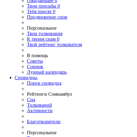
Ожидающие
0
Твои
просьбы
0
Тебя
просят
0
Продвижение снов
Персональное
Твои
толкования
К
твоим
снам
0
Твой
рейтинг толкователя
В помощь
Советы
Сонник
Лунный календарь
Сновидцы,
Поиск сновидца
Рейтинги Сомнамбул
Сна
Толкований
Активности
Благотворители
Персональное