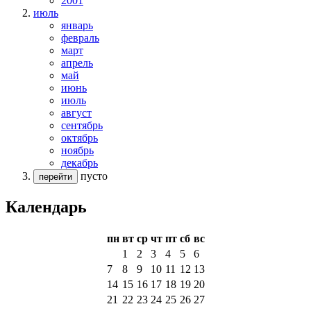
2001
июль
январь
февраль
март
апрель
май
июнь
июль
август
сентябрь
октябрь
ноябрь
декабрь
пусто
перейти
Календарь
пн
вт
ср
чт
пт
сб
вс
1
2
3
4
5
6
7
8
9
10
11
12
13
14
15
16
17
18
19
20
21
22
23
24
25
26
27