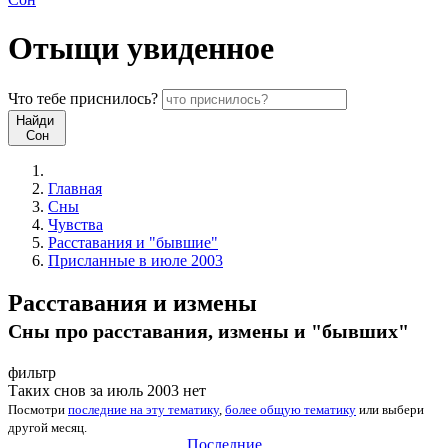
Отыщи
увиденное
Что
тебе
приснилось?
Найди
Сон
Главная
Сны
Чувства
Расставания и "бывшие"
Присланные в июле 2003
Расставания и измены
Сны про расставания, измены и "бывших"
фильтр
Таких снов за июль 2003 нет
Посмотри
последние на эту тематику
,
более общую тематику
или
выбери
другой месяц
.
Последние