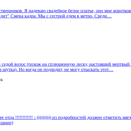
ственников. Я надеваю свадебное белое платье, оно мне коротков
сидит" Смена кадра. Мы с сестрой едем в метро. Среди…
седой волос (похож на сплющенную леску, настоящий мертвый вол
а шутка). Но когда он подходит, не могу отыскать этот…
нь
 отца !!!!!!!!!!!! :-)))))))))) из подробностей должен отметить 
елание)