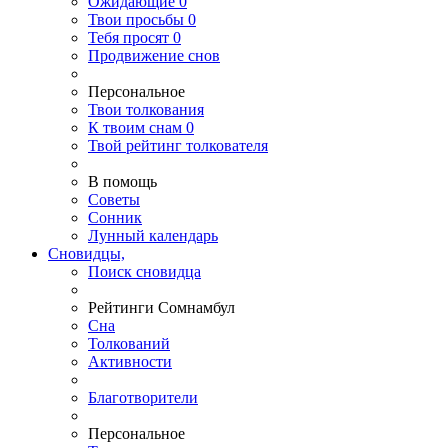
Ожидающие
0
Твои
просьбы
0
Тебя
просят
0
Продвижение снов
Персональное
Твои
толкования
К
твоим
снам
0
Твой
рейтинг толкователя
В помощь
Советы
Сонник
Лунный календарь
Сновидцы,
Поиск сновидца
Рейтинги Сомнамбул
Сна
Толкований
Активности
Благотворители
Персональное