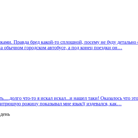
чками. Правда бред какой-то сплошной, посему не буду детальн
ь на обычном городском автобусе, а под конец поездки он…
....долго что-то я искал искал...и нашел таки! Оказалось что эт
ю хитрющую рожицу показывал мне язык!( издевался, как…
 день