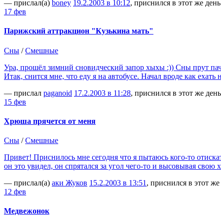
— прислал(а)
boney
19.2.2003 в 10:12
, приснился в этот же день
17 фев
Парижский аттракцион "Кузькина мать"
Сны
/
Смешные
Ура, прошёл зимний сновидческий запор хыхы :)) Сны прут па
Итак, снится мне, что еду я на автобусе. Начал вроде как ехат
— прислал
paganoid
17.2.2003 в 11:28
, приснился в этот же день
15 фев
Хрюша прячется от меня
Сны
/
Смешные
Привет! Приснилось мне сегодня что я пытаюсь кого-то отискать.
он это увидел, он спрятался за угол чего-то и высовывая сво
— прислал(а)
аки Жуков
15.2.2003 в 13:51
, приснился в этот же
12 фев
Медвежонок