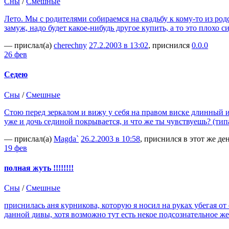
Сны
/
Смешные
Лето. Мы с родителями собираемся на свадьбу к кому-то из род
замуж, надо будет какое-нибудь другое купить, а то это плохо 
— прислал(а)
cherechny
27.2.2003 в 13:02
, приснился
0.0.0
26 фев
Седею
Сны
/
Смешные
Стою перед зеркалом и вижу у себя на правом виске длинный и 
уже и дочь сединой покрывается, и что же ты чувствуешь? (тип
— прислал(а)
Magda`
26.2.2003 в 10:58
, приснился в этот же де
19 фев
полная жуть !!!!!!!!
Сны
/
Смешные
приснилась аня курникова, которую я носил на руках убегая от ее
данной дивы, хотя возможно тут есть некое подсознательное ж