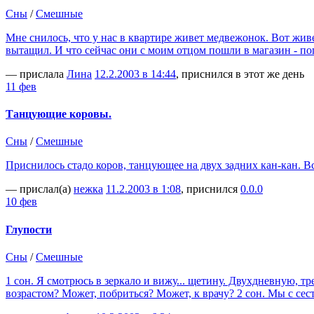
Сны
/
Смешные
Мне снилось, что у нас в квартире живет медвежонок. Вот живе
вытащил. И что сейчас они с моим отцом пошли в магазин - по
— прислала
Лина
12.2.2003 в 14:44
, приснился в этот же день
11 фев
Танцующие коровы.
Сны
/
Смешные
Приснилось стадо коров, танцующее на двух задних кан-кан. Вс
— прислал(а)
нежка
11.2.2003 в 1:08
, приснился
0.0.0
10 фев
Глупости
Сны
/
Смешные
1 сон. Я смотрюсь в зеркало и вижу... щетину. Двухдневную, 
возрастом? Может, побриться? Может, к врачу? 2 сон. Мы с сес