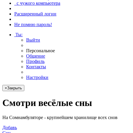
с чужого компьютера
Расширенный логин
Не помню пароль!
Ты
:
Выйти
Персональное
Общение
Профиль
Контакты
Настройки
×
Закрыть
Смотри
весёлые сны
На Сомнамбуляторе - крупнейшем хранилище всех снов
Добавь
Сон