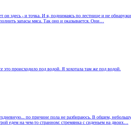
т он здесь - и точка. И я, поднимаясь по лестнице и не обнаруж
полнить запасы мяса. Так оно и оказывается. Они…
е это происходило под водой. Я хохотала там же под водой.
трехдневную... по причине пола не разбираюсь. В общем, неболь
трой едем на чем-то странном: стремянка с сиденьем на двоих…