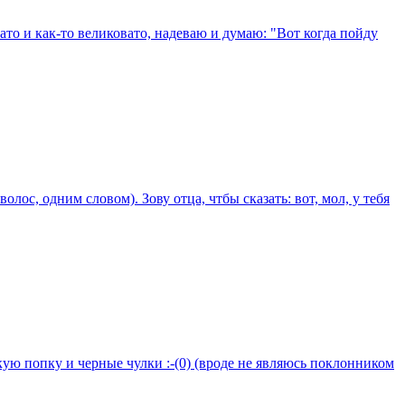
ато и как-то великовато, надеваю и думаю: "Вот когда пойду
ос, одним словом). Зову отца, чтбы сказать: вот, мол, у тебя
мягкую попку и черные чулки :-(0) (вроде не являюсь поклонником