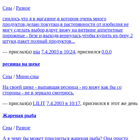
Сны
/
Разное
снилось,что я в магазине,в котором очень много
продуктов,делаю покупки,в растерянности от изобилия не
могу сделать выбор,вдруг вижу на витрине аппетитные
пирожные - безе и,выходя,вернулась,чтобы купить их,беру 2
штуки,пакет полный продуктов...
— прислал(а)
mia
7.4.2003 в 10:24
, приснился
0.0.0
ресница на щеке
Сны
/
Мини-сны
На своей щеке - выпавшая ресница - но вижу как бы со
стороны - не в зеркало смотрюсь.
— прислал(а)
LILIT
7.4.2003 в 10:17
, приснился в этот же день
Жареная рыба
Сны
/
Разное
А к чему бы может присниться жареная рыба? Она просто