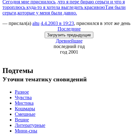
Сегодня мне приснилось ,что я пере бираю серьги и что я
тороплюсь куда-то я хотела выгледить красивоюТам были
серьги,которые у меня были давно.
— прислал(а)
altu
4.4.2003 в 19:23
, приснился в этот же день
Последние
Загрузить
предыдущие
Древнейшие
последний
год
год 2001
Подтемы
Уточни
тематику сновидений
Разное
Чувства
Мистика
Кошмары
Смешные
Вещие
Литературные
Мини-сны