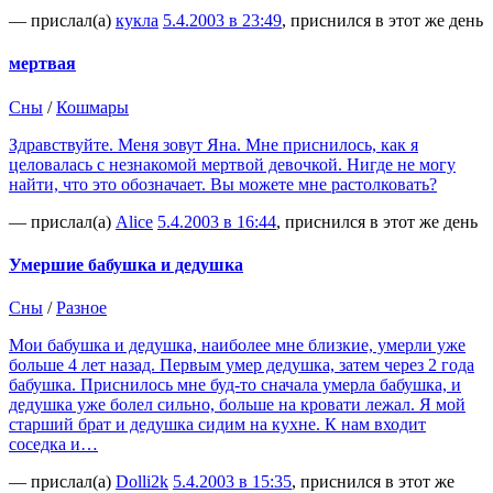
— прислал(а)
кукла
5.4.2003 в 23:49
, приснился в этот же день
мертвая
Сны
/
Кошмары
Здравствуйте. Меня зовут Яна. Мне приснилось, как я
целовалась с незнакомой мертвой девочкой. Нигде не могу
найти, что это обозначает. Вы можете мне растолковать?
— прислал(а)
Alice
5.4.2003 в 16:44
, приснился в этот же день
Умершие бабушка и дедушка
Сны
/
Разное
Мои бабушка и дедушка, наиболее мне близкие, умерли уже
больше 4 лет назад. Первым умер дедушка, затем через 2 года
бабушка. Приснилось мне буд-то сначала умерла бабушка, и
дедушка уже болел сильно, больше на кровати лежал. Я мой
старший брат и дедушка сидим на кухне. К нам входит
соседка и…
— прислал(а)
Dolli2k
5.4.2003 в 15:35
, приснился в этот же