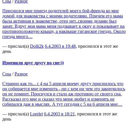
Сны
/
Разное
Приснился мне приезд родителей моего бой-френда ко мне
домой для знакомства с моими родителями. Причем его мама
была активная в знакомстве, отец нет..своими делами был
занят. Вдруг моя мама меня подзывает к окну и показывает на
противоположную крышу, а накрыше гиганское гнездо. Около
гнезда много…
— прислал(а)
Dolli2k
6.4.2003 в 19:48
, приснился в этот же
день
Изменили друг другу во сне:))
Сны
/
Разное
Странно как то... с 4 на 5 апреля моему другу приснилось что
он собирается мне изменить - ни с кем ни чем это закончилось
он не помнит. Проснулся и стало аж противно от своего сна.
Рассказал его мне и сказал что меня любит и изменять не
собирался даж в мыслях. А тут сегодня с 5 на 6 апреля мне…
— прислал(а)
Lorelei
6.4.2003 в 18:21
, приснился в этот же
день