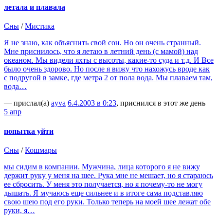
летала и плавала
Сны
/
Мистика
Я не знаю, как объяснить свой сон. Но он очень странный.
Мне приснилось, что я летаю в летний день (с мамой) над
океаном. Мы видели яхты с высоты, какие-то суда и т.д. И Все
было очень здорово. Но после я вижу что нахожусь вроде как
с подругой в замке, где метра 2 от пола вода. Мы плаваем там,
вода…
— прислал(а)
ayva
6.4.2003 в 0:23
, приснился в этот же день
5 апр
попытка уйти
Сны
/
Кошмары
мы сидим в компании. Мужчина, лица которого я не вижу
держит руку у меня на шее. Рука мне не мешает, но я стараюсь
ее сбросить. У меня это получается, но я почему-то не могу
дышать. Я мучаюсь еще сильнее и в итоге сама подставляю
свою шею под его руки. Только теперь на моей шее лежат обе
руки, я…