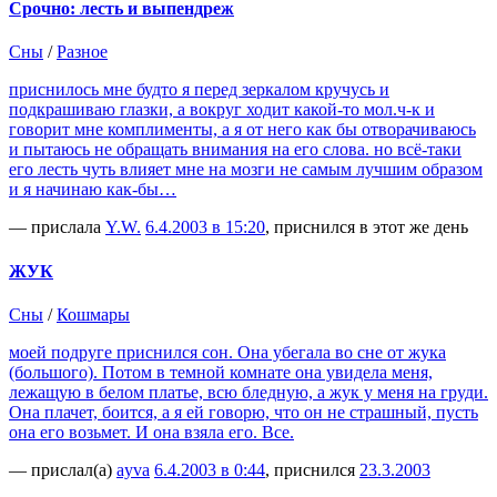
Срочно: лесть и выпендреж
Сны
/
Разное
приснилось мне будто я перед зеркалом кручусь и
подкрашиваю глазки, а вокруг ходит какой-то мол.ч-к и
говорит мне комплименты, а я от него как бы отворачиваюсь
и пытаюсь не обращать внимания на его слова. но всё-таки
его лесть чуть влияет мне на мозги не самым лучшим образом
и я начинаю как-бы…
— прислала
Y.W.
6.4.2003 в 15:20
, приснился в этот же день
ЖУК
Сны
/
Кошмары
моей подруге приснился сон. Она убегала во сне от жука
(большого). Потом в темной комнате она увидела меня,
лежащую в белом платье, всю бледную, а жук у меня на груди.
Она плачет, боится, а я ей говорю, что он не страшный, пусть
она его возьмет. И она взяла его. Все.
— прислал(а)
ayva
6.4.2003 в 0:44
, приснился
23.3.2003