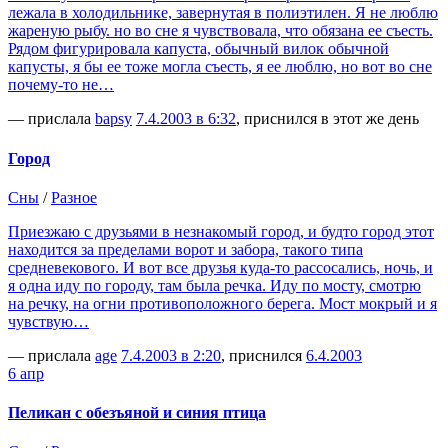
лежала в холодильнике, завернутая в полиэтилен. Я не люблю
жареную рыбу. но во сне я чувствовала, что обязана ее съесть.
Рядом фигурировала капуста, обычный вилок обычной
капусты, я бы ее тоже могла съесть, я ее люблю, но вот во сне
почему-то не…
— прислала
bapsy
7.4.2003 в 6:32
, приснился в этот же день
Город
Сны
/
Разное
Приезжаю с друзьями в незнакомый город, и будто город этот
находится за пределами ворот и забора, такого типа
средневекового. И вот все друзья куда-то рассосались, ночь, и
я одна иду по городу, там была речка. Иду по мосту, смотрю
на речку, на огни противоположного берега. Мост мокрый и я
чувствую…
— прислала
age
7.4.2003 в 2:20
, приснился
6.4.2003
6 апр
Пеликан с обезъяной и синия птица