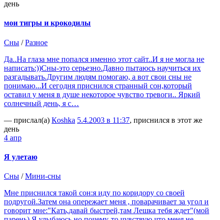
день
мои тигры и крокодилы
Сны
/
Разное
Да..На глаза мне попался именно этот сайт..И я не могла не
написать:))Сны-это серьезно.Давно пытаюсь научиться их
разгадывать.Другим людям помогаю, а вот свои сны не
понимаю...И сегодня приснился странный сон,который
оставил у меня в душе некоторое чувство тревоги.. Яркий
солнечный день, я с…
— прислал(а)
Кoshka
5.4.2003 в 11:37
, приснился в этот же
день
4 апр
Я улетаю
Сны
/
Мини-сны
Мне приснился такой сон:я иду по коридору со своей
подругой.Затем она опережает меня , поварачивает за угол и
говорит мне:"Кать,давай быстрей,там Лешка тебя ждет"(мой
парень).Я улыбаюсь,но почему-то чувствую,что меня не