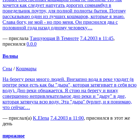
хочется как следует напугать дорогих сомнамбул в
понедельник поутру, для полной полноты бытия. Потому
рассказываю один из лучших кошмаров, которые я знаю.
Слава богу, не мой - но про меня. Он приснился два с
половиной года назад одному человеку…
— прислала
Танцующая В Темноте
7.4.2003 в 11:45
,
приснился
0.0.0
Волны
Сны
/
Кошмары
На берегу реки много людей. Внезапно вода в реке уходит (в
центре реки есть как бы "дыра", которая затягивает в себя всю
воду). Дно реки обнажается. Я стою на берегу и вижу
совершенно непривлекательное дно реки и "дыру" в дне,
которая затянула всю воду. Эта "дыра" бурлит, и я понимаю,
что сейчас…
— прислал(а)
K.Elena
7.4.2003 в 11:00
, приснился в этот же
день
пирожное