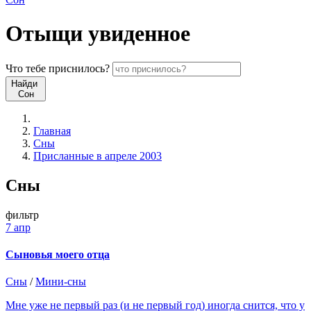
Отыщи
увиденное
Что
тебе
приснилось?
Найди
Сон
Главная
Сны
Присланные в апреле 2003
Сны
фильтр
7 апр
Сыновья моего отца
Сны
/
Мини-сны
Мне уже не первый раз (и не первый год) иногда снится, что у