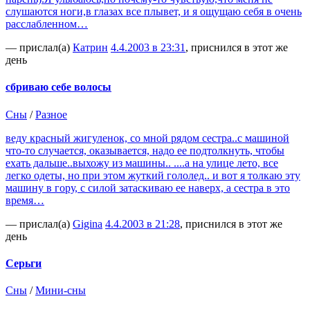
слушаются ноги,в глазах все плывет, и я ощущаю себя в очень
расслабленном…
— прислал(а)
Катрин
4.4.2003 в 23:31
, приснился в этот же
день
сбриваю себе волосы
Сны
/
Разное
веду красный жигуленок, со мной рядом сестра..с машиной
что-то случается, оказывается, надо ее подтолкнуть, чтобы
ехать дальше..выхожу из машины.. ....а на улице лето, все
легко одеты, но при этом жуткий гололед.. и вот я толкаю эту
машину в гору, с силой затаскиваю ее наверх, а сестра в это
время…
— прислал(а)
Gigina
4.4.2003 в 21:28
, приснился в этот же
день
Серьги
Сны
/
Мини-сны