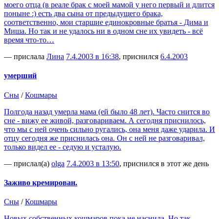
моего отца (в реале брак с моей мамой у него первый и длится
поныне :) есть два сына от предыдущего брака,
соответственно, мои старшие единокровные братья - Дима и
Миша. Но так и не удалось ни в одном сне их увидеть - всё
время что-то…
— прислала
Лина
7.4.2003 в 16:38
, приснился
6.4.2003
умерший
Сны
/
Кошмары
Полгода назад умерла мама (ей было 48 лет). Часто снится во
сне - вижу ее живой, разговариваем. А сегодня приснилось,
что мы с ней очень сильно ругались, она меня даже ударила. И
отцу сегодня же приснилась она. Он с ней не разговаривал,
только видел ее - седую и усталую.
— прислал(а)
olga
7.4.2003 в 13:50
, приснился в этот же день
Заживо кремирован.
Сны
/
Кошмары
Новых собственных кошмаров пока не наснила. Но так