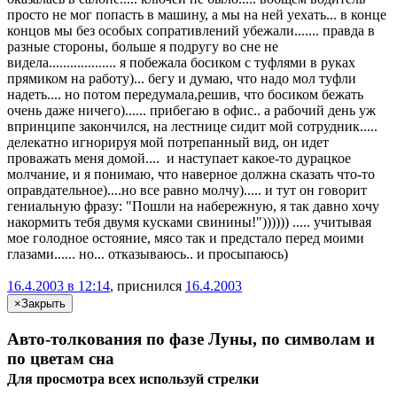
просто не мог попасть в машину, а мы на ней уехать... в конце
концов мы без особых сопративлений убежали....... правда в
разные стороны, больше я подругу во сне не
видела................... я побежала босиком с туфлями в руках
прямиком на работу)... бегу и думаю, что надо мол туфли
надеть.... но потом передумала,решив, что босиком бежать
очень даже ничего)...... прибегаю в офис.. а рабочий день уж
впринципе закончился, на лестнице сидит мой сотрудник.....
делекатно игнорируя мой потрепанный вид, он идет
проважать меня домой.... и наступает какое-то дурацкое
молчание, и я понимаю, что наверное должна сказать что-то
оправдательное)....но все равно молчу)..... и тут он говорит
гениальную фразу: "Пошли на набережную, я так давно хочу
накормить тебя двумя кусками свинины!")))))) ..... учитывая
мое голодное остояние, мясо так и предстало перед моими
глазами...... но... отказываюсь.. и просыпаюсь)
16.4.2003 в 12:14
, приснился
16.4.2003
×
Закрыть
Авто-толкования по фазе Луны, по символам и
по цветам сна
Для просмотра всех
используй
стрелки