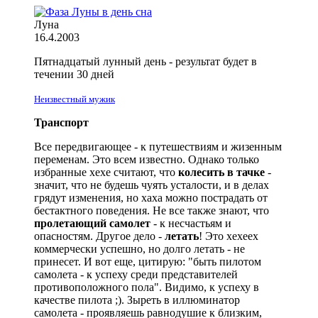
Луна
16.4.2003
Пятнадцатый лунный день - результат будет в
течении 30 дней
Неизвестный мужик
Транспорт
Все передвигающее - к путешествиям и жизенным
переменам. Это всем известно. Однако только
избранные хехе считают, что
колесить в тачке
-
значит, что не будешь чуять усталости, и в делах
грядут изменения, но хаха можно пострадать от
бестактного поведения. Не все также знают, что
пролетающий самолет
- к несчастьям и
опасностям. Другое дело -
летать
! Это хехеех
коммерчески успешно, но долго летать - не
принесет. И вот еще, цитирую: "быть пилотом
самолета - к успеху среди представителей
противоположного пола". Видимо, к успеху в
качестве пилота
;)
. Зыреть в иллюминатор
самолета - проявляешь равнодушие к близким,