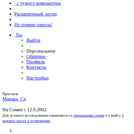
с чужого компьютера
Расширенный логин
Не помню пароль!
Ты
:
Выйти
Персональное
Общение
Профиль
Контакты
Настройки
Прислала
Мань­ка_Ск
На
Сомне
с 12.9.2002
Для лучшего исследования
ознакомься
со
связанными снами
и
узнай
о
5
важных шагах к толкованию
.