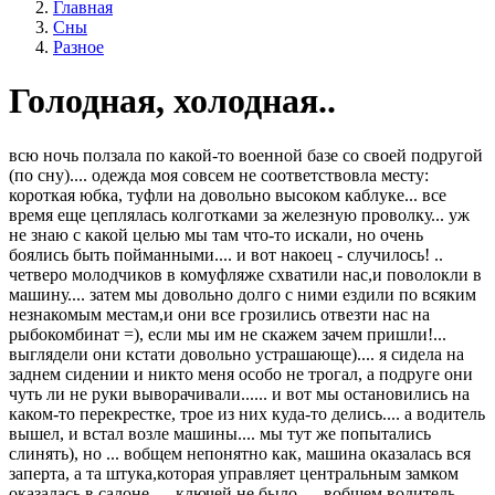
Главная
Сны
Разное
Голодная, холодная..
всю ночь ползала по какой-то военной базе со своей подругой
(по сну).... одежда моя совсем не соответствовла месту:
короткая юбка, туфли на довольно высоком каблуке... все
время еще цеплялась колготками за железную проволку... уж
не знаю с какой целью мы там что-то искали, но очень
боялись быть пойманными.... и вот накоец - случилось! ..
четверо молодчиков в комуфляже схватили нас,и поволокли в
машину.... затем мы довольно долго с ними ездили по всяким
незнакомым местам,и они все грозились отвезти нас на
рыбокомбинат =), если мы им не скажем зачем пришли!...
выглядели они кстати довольно устрашающе).... я сидела на
заднем сидении и никто меня особо не трогал, а подруге они
чуть ли не руки выворачивали...... и вот мы остановились на
каком-то перекрестке, трое из них куда-то делись.... а водитель
вышел, и встал возле машины.... мы тут же попытались
слинять), но ... вобщем непонятно как, машина оказалась вся
заперта, а та штука,которая управляет центральным замком
оказалась в салоне..... ключей не было..... вобщем водитель