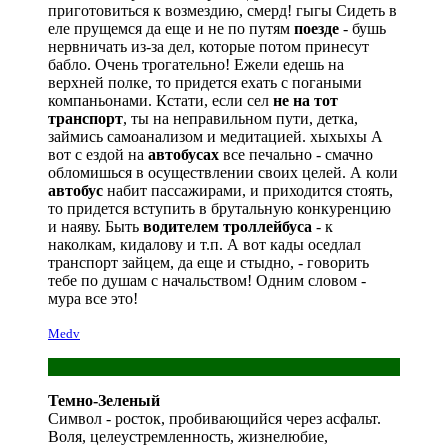
приготовиться к возмездию, смерд! гыгы Сидеть в
еле прущемся да еще и не по путям
поезде
- бушь
нервничать из-за дел, которые потом принесут
бабло. Очень трогательно! Ежели едешь на
верхней полке, то придется ехать с погаными
компаньонами. Кстати, если сел
не на тот
транспорт
, ты на неправильном пути, детка,
займись самоанализом и медитацией. хыхыхы А
вот с ездой на
автобусах
все печально - смачно
обломишься в осуществлении своих целей. А коли
автобус
набит пассажирами, и приходится стоять,
то придется вступить в брутальную конкуренцию
и наяву. Быть
водителем троллейбуса
- к
наколкам, кидалову и т.п. А вот кады оседлал
транспорт зайцем, да еще и стыдно, - говорить
тебе по душам с начальством! Одним словом -
мура все это!
Medv
Темно-Зеленый
Символ - росток, пробивающийся через асфальт.
Воля, целеустремленность, жизнелюбие,