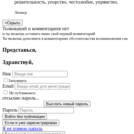
решительность, упорство, честолюбие, упрямство.
Люшер
×
Скрыть
Толкований и комментариев нет
и
ты
можешь
оставить ниже свой первый комментарий
Ты
можешь
дополнить в комментариях обстоятельства возникновения сна
Представься
,
Здравствуй
,
Ник
Запомнить
Email
Не публиковать
отсылаю пароль...
Выслать новый пароль
Пароль
Войти без публикации
Если я уже зарегистрирован
Я не помню пароль