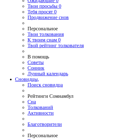
Ожидающие
0
Твои
просьбы
0
Тебя
просят
0
Продвижение снов
Персональное
Твои
толкования
К
твоим
снам
0
Твой
рейтинг толкователя
В помощь
Советы
Сонник
Лунный календарь
Сновидцы,
Поиск сновидца
Рейтинги Сомнамбул
Сна
Толкований
Активности
Благотворители
Персональное